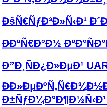
ÐšÑ€ÑƒÐ³Ð»Ñ‹Ð¹ Ð´Ð
Ð­ÐºÑ€Ð°Ð½ ÐºÐ°ÑÐ
Ð”Ð¸ÑÐ¿Ð»ÐµÐ¹ UA
Ð­Ð»ÐµÐºÑ‚Ñ€Ð¾Ð½
Ð±ÑƒÐ¼Ð°Ð¶Ð½Ñ‹Ð¹ 