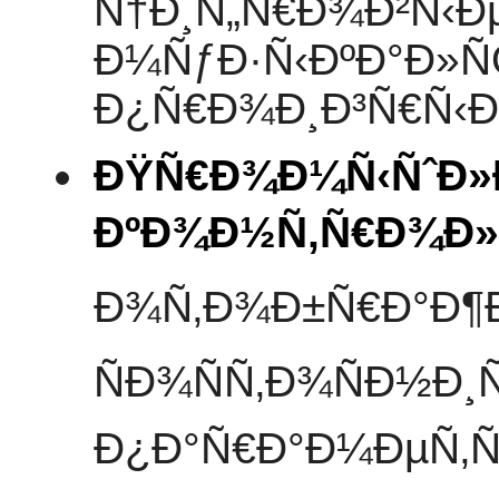
Ñ†Ð¸Ñ„Ñ€Ð¾Ð²Ñ‹Ðµ
Ð¼ÑƒÐ·Ñ‹ÐºÐ°Ð»
Ð¿Ñ€Ð¾Ð¸Ð³Ñ€Ñ‹Ð²
ÐŸÑ€Ð¾Ð¼Ñ‹ÑˆÐ»
ÐºÐ¾Ð½Ñ‚Ñ€Ð¾Ð
Ð¾Ñ‚Ð¾Ð±Ñ€Ð°Ð¶Ð
ÑÐ¾ÑÑ‚Ð¾ÑÐ½Ð¸Ñ
Ð¿Ð°Ñ€Ð°Ð¼ÐµÑ‚Ñ