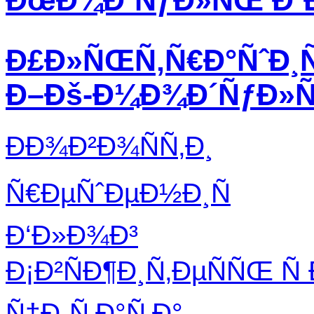
ÐœÐ¾Ð´ÑƒÐ»ÑŒ Ð´Ð¸
Ð£Ð»ÑŒÑ‚Ñ€Ð°ÑˆÐ¸
Ð–Ðš-Ð¼Ð¾Ð´ÑƒÐ»
ÐÐ¾Ð²Ð¾ÑÑ‚Ð¸
Ñ€ÐµÑˆÐµÐ½Ð¸Ñ
Ð‘Ð»Ð¾Ð³
Ð¡Ð²ÑÐ¶Ð¸Ñ‚ÐµÑÑŒ Ñ
Ñ†Ð¸Ñ‚Ð°Ñ‚Ð°