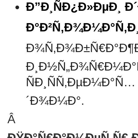
Ð”Ð¸ÑÐ¿Ð»ÐµÐ¸ Ð
Ð°Ð²Ñ‚Ð¾Ð¼Ð°Ñ‚Ð¸
Ð¾Ñ‚Ð¾Ð±Ñ€Ð°Ð¶Ð
Ð¸Ð½Ñ„Ð¾Ñ€Ð¼Ð°Ñ
ÑÐ¸ÑÑ‚ÐµÐ¼Ð°Ñ
´Ð¾Ð¼Ð°.
Â
ÐŸÐ°Ñ€Ð°Ð¼ÐµÑ‚Ñ€ Ð