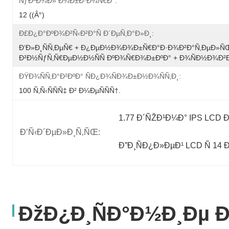
ÑƒÐ³Ð¾Ð» Ð¾Ð±Ð·Ð¾Ñ€Ð°:
12 ((Â°)
Ð£Ð¿Ð°ÐºÐ¾Ð²Ñ‹Ð²Ð°Ñ Ð´ÐµÑ‚Ð°Ð»Ð¸:
Ð‘Ð»Ð¸ÑÑ‚ÐµÑ€ + Ð¿ÐµÐ½Ð¾Ð¾Ð±Ñ€Ð°Ð·Ð¾Ð²Ð°Ñ‚ÐµÐ»ÑŒÐ
Ð²Ð½ÑƒÑ‚Ñ€ÐµÐ½Ð½ÑÑ ÐºÐ¾Ñ€Ð¾Ð±ÐºÐ° + Ð¾ÑÐ½Ð¾Ð²
ÐŸÐ¾ÑÑ‚Ð°Ð²ÐºÐ° ÑÐ¿Ð¾ÑÐ¾Ð±Ð½Ð¾ÑÑ‚Ð¸:
100 Ñ‚Ñ‹ÑÑÑ‡ Ð² Ð¼ÐµÑÑÑ†.
1.77 Ð´ÑŽÐ¹Ð¼Ð° IPS LCD 
Ð’Ñ‹Ð´ÐµÐ»Ð¸Ñ‚ÑŒ:
Ð”Ð¸ÑÐ¿Ð»ÐµÐ¹ LCD Ñ 14
ÐžÐ¿Ð¸ÑÐ°Ð½Ð¸Ðµ 