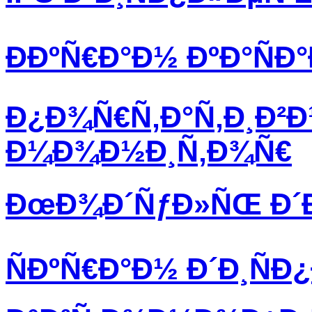
Ð­ÐºÑ€Ð°Ð½ ÐºÐ°ÑÐ°
Ð¿Ð¾Ñ€Ñ‚Ð°Ñ‚Ð¸Ð²Ð
Ð¼Ð¾Ð½Ð¸Ñ‚Ð¾Ñ€
ÐœÐ¾Ð´ÑƒÐ»ÑŒ Ð´Ð
ÑÐºÑ€Ð°Ð½ Ð´Ð¸ÑÐ