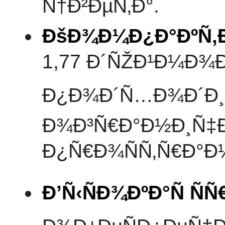
Ñ†Ð²ÐµÑ‚Ð°.
ÐšÐ¾Ð¼Ð¿Ð°ÐºÑ‚Ð
1,77 Ð´ÑŽÐ¹Ð¼Ð¾Ð
Ð¿Ð¾Ð´Ñ…Ð¾Ð´Ð¸Ñ
Ð¾Ð³Ñ€Ð°Ð½Ð¸Ñ
Ð¿Ñ€Ð¾ÑÑ‚Ñ€Ð°Ð½
Ð’Ñ‹ÑÐ¾ÐºÐ°Ñ Ñ