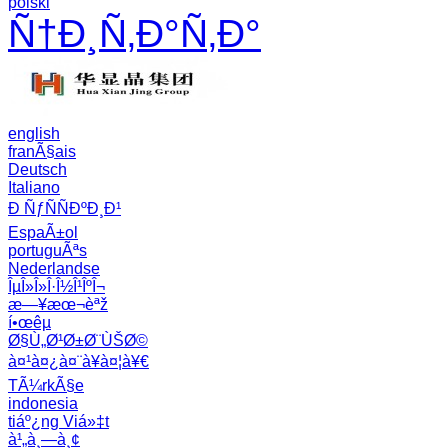
polski
Ñ†Ð¸Ñ‚Ð°Ñ‚Ð°
english
franÃ§ais
Deutsch
Italiano
Ð ÑƒÑÑÐºÐ¸Ð¹
EspaÃ±ol
portuguÃªs
Nederlandse
ÎµÎ»Î»Î·Î½Î¹ÎºÎ¬
æ—¥æœ¬èªž
í•œêµ­
Ø§Ù„Ø¹Ø±Ø¨ÙŠØ©
à¤¹à¤¿à¤¨à¥à¤¦à¥€
TÃ¼rkÃ§e
indonesia
tiáº¿ng Viá»‡t
à¹„à¸—à¸¢