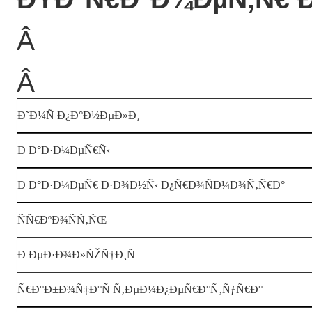
Â
Â
Ð˜Ð¼Ñ Ð¿Ð°Ð½ÐµÐ»Ð¸
Ð Ð°Ð·Ð¼ÐµÑ€Ñ‹
Ð Ð°Ð·Ð¼ÐµÑ€ Ð·Ð¾Ð½Ñ‹ Ð¿Ñ€Ð¾ÑÐ¼Ð¾Ñ‚Ñ€Ð°
ÑÑ€ÐºÐ¾ÑÑ‚ÑŒ
Ð ÐµÐ·Ð¾Ð»ÑŽÑ†Ð¸Ñ
Ñ€Ð°Ð±Ð¾Ñ‡Ð°Ñ Ñ‚ÐµÐ¼Ð¿ÐµÑ€Ð°Ñ‚ÑƒÑ€Ð°