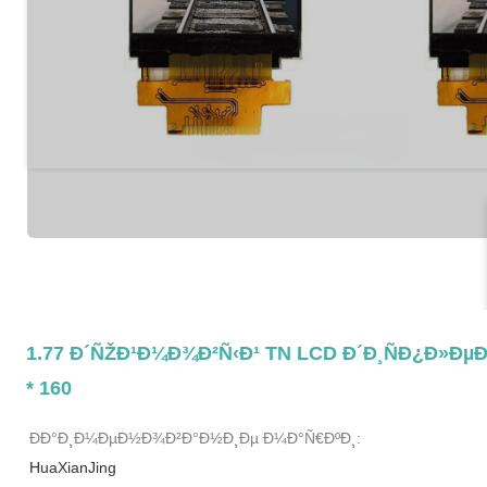
1.77 Ð´ÑŽÐ¹Ð¼Ð¾Ð²Ñ‹Ð¹ TN LCD Ð´Ð¸ÑÐ¿Ð»ÐµÐ¹
* 160
ÐÐ°Ð¸Ð¼ÐµÐ½Ð¾Ð²Ð°Ð½Ð¸Ðµ Ð¼Ð°Ñ€ÐºÐ¸:
HuaXianJing