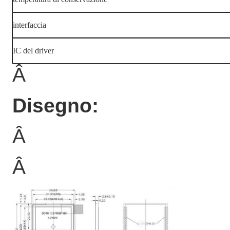
interfaccia
IC del driver
Â
Disegno:
Â
Â