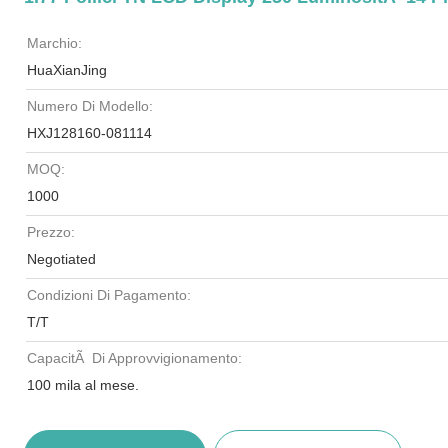
Marchio:
HuaXianJing
Numero Di Modello:
HXJ128160-081114
MOQ:
1000
Prezzo:
Negotiated
Condizioni Di Pagamento:
T/T
CapacitÃ Di Approvvigionamento:
100 mila al mese.