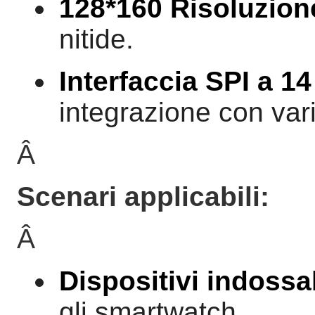
128*160 Risoluzion
nitide.
Interfaccia SPI a 14
integrazione con vari
Â
Scenari applicabili:
Â
Dispositivi indossab
gli smartwatch.