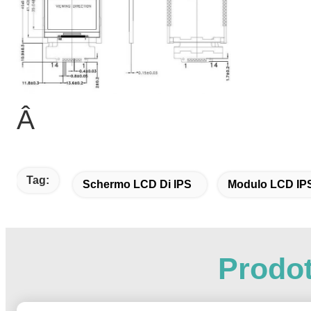
Â
Tag:
Schermo LCD Di IPS
Modulo LCD IP
Prodot