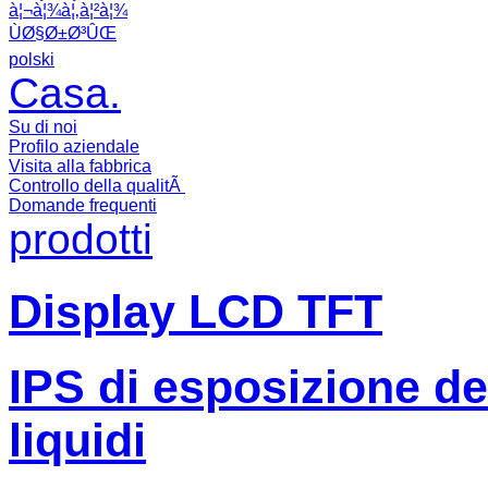
à¦¬à¦¾à¦‚à¦²à¦¾
ÙØ§Ø±Ø³ÛŒ
polski
Casa.
Su di noi
Profilo aziendale
Visita alla fabbrica
Controllo della qualitÃ
Domande frequenti
prodotti
Display LCD TFT
IPS di esposizione dell
liquidi