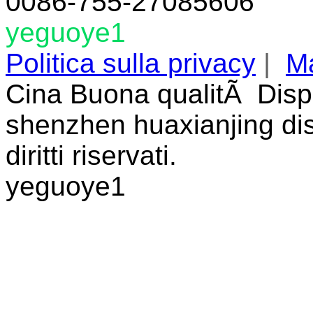
0086-755-27085606
yeguoye1
Politica sulla privacy
|
Ma
Cina Buona qualitÃ Disp
shenzhen huaxianjing disp
diritti riservati.
yeguoye1