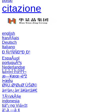
polski
citazione
english
franÃ§ais
Deutsch
Italiano
Ð ÑƒÑÑÐºÐ¸Ð¹
EspaÃ±ol
portuguÃªs
Nederlandse
ÎµÎ»Î»Î·Î½Î¹ÎºÎ¬
æ—¥æœ¬èªž
í•œêµ­
Ø§Ù„Ø¹Ø±Ø¨ÙŠØ©
à¤¹à¤¿à¤¨à¥à¤¦à¥€
TÃ¼rkÃ§e
indonesia
tiáº¿ng Viá»‡t
à¹„à¸—à¸¢