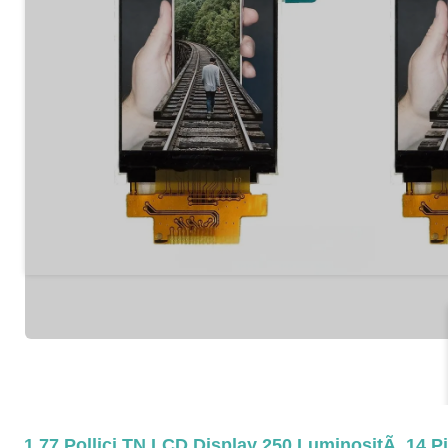
1.77 Pollici TN LCD Display 250 LuminositÃ 14 P