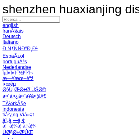
shenzhen huaxianjing di
english
franÃ§ais
Deutsch
Italiano
Ð ÑƒÑÑÐºÐ¸Ð¹
EspaÃ±ol
portuguÃªs
Nederlandse
ÎµÎ»Î»Î·Î½Î¹ÎºÎ¬
æ—¥æœ¬èªž
í•œêµ­
Ø§Ù„Ø¹Ø±Ø¨ÙŠØ©
à¤¹à¤¿à¤¨à¥à¤¦à¥€
TÃ¼rkÃ§e
indonesia
tiáº¿ng Viá»‡t
à¹„à¸—à¸¢
à¦¬à¦¾à¦‚à¦²à¦¾
ÙØ§Ø±Ø³ÛŒ