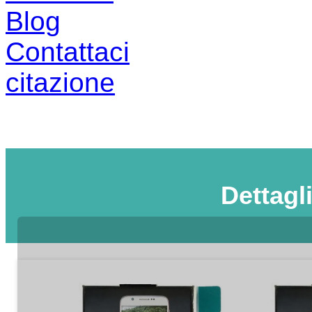
Blog
Contattaci
citazione
Dettagl