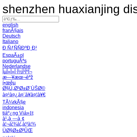
shenzhen huaxianjing di
english
franÃ§ais
Deutsch
Italiano
Ð ÑƒÑÑÐºÐ¸Ð¹
EspaÃ±ol
portuguÃªs
Nederlandse
ÎµÎ»Î»Î·Î½Î¹ÎºÎ¬
æ—¥æœ¬èªž
í•œêµ­
Ø§Ù„Ø¹Ø±Ø¨ÙŠØ©
à¤¹à¤¿à¤¨à¥à¤¦à¥€
TÃ¼rkÃ§e
indonesia
tiáº¿ng Viá»‡t
à¹„à¸—à¸¢
à¦¬à¦¾à¦‚à¦²à¦¾
ÙØ§Ø±Ø³ÛŒ