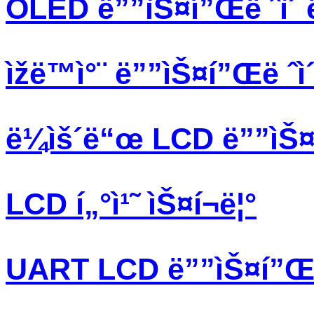
OLED ë””ìŠ¤í”Œë ˆì´ 
ìžë™ì°¨ ë””ìŠ¤í”Œë ˆì
ë¼ìš´ë“œ LCD ë””ìŠ¤í
LCD í„°ì¹˜ ìŠ¤í¬ë¦°
UART LCD ë””ìŠ¤í”Œë 