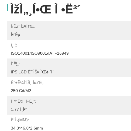
Ìžì„¸í•œ Ì •ë³´
Ì›ëž˜ Ìž¥ì†Œ:
Ì¤‘êµ­
Ì¸ì¦:
ISO14001/ISO9001/IATF16949
Ì´ë¦„:
IPS LCD Ë””ìŠ¤í”Œë ˆì´
Ë°±ë¼ì´íŠ¸ Íœ˜ë„:
250 Cd/m2
Í™”ë©´ Í¬ê¸°:
1.77 Ì¸ì¹˜
Ì°¨ì›(MM):
34.0*46.0*2.6mm