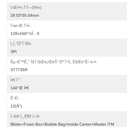
Ì‹œì•¼ Ì˜ì—­(mm):
28.03*35.04mm
Í‘œì‹œ Í˜•ì‹:
128x160í”½ì…€
Ì¸í„°íŽ˜ì´ìŠ¤:
SPI
Êµ¬ë™ê¸° Ì§‘ì íšŒë¡œëŠ” Ëª¨í˜•ì„ Ë§Œë“­ë‹ˆë‹¤:
ST7735R
Í•€ Ìˆ˜:
14ê°œ Í•€
Ê´€ì :
12(Â°)
Í¬ìž¥ Ì„¸ë¶€ Ì‚¬í•­:
Blister+foam Box+bubble Bag+inside Carton+master Í†µ