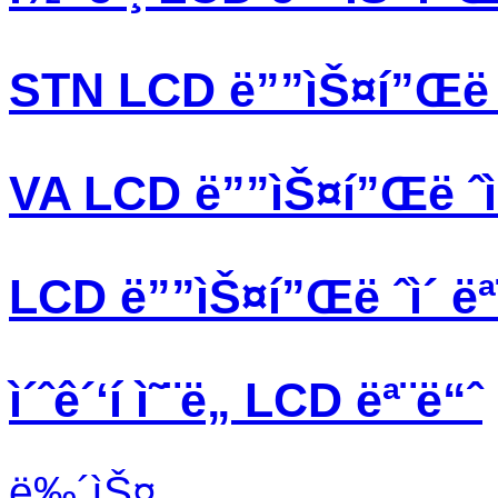
STN LCD ë””ìŠ¤í”Œë ˆ
VA LCD ë””ìŠ¤í”Œë ˆì
LCD ë””ìŠ¤í”Œë ˆì´ ëª
ì´ˆê´‘í­ ì˜¨ë„ LCD ëª¨ë“ˆ
ë‰´ìŠ¤