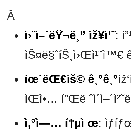
Â
ì›¨ì–´ëŸ¬ë¸” ìž¥ì¹˜
: í
ìŠ¤ë§ˆíŠ¸ì›Œì¹˜ì™€ ê
íœ´ëŒ€ìš© ê¸°ê¸°
ìž
ìŒì•… í”Œë ˆì´ì–´ì²˜
ì‚°ì—… í†µì œ
: ìƒ