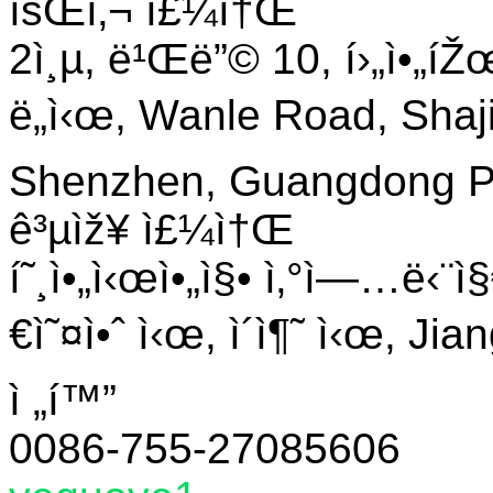
íšŒì‚¬ ì£¼ì†Œ
2ì¸µ, ë¹Œë”© 10, í›„ì•„íŽ
ë„ì‹œ, Wanle Road, Shaji
Shenzhen, Guangdong Pro
ê³µìž¥ ì£¼ì†Œ
í˜¸ì•„ì‹œì•„ì§• ì‚°ì—…ë‹¨ì
€ì˜¤ì•ˆ ì‹œ, ì´ì¶˜ ì‹œ, Jia
ì „í™”
0086-755-27085606