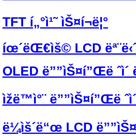
TFT í„°ì¹˜ ìŠ¤í¬ë¦°
íœ´ëŒ€ìš© LCD ëª¨ë‹ˆ
OLED ë””ìŠ¤í”Œë ˆì´ 
ìžë™ì°¨ ë””ìŠ¤í”Œë ˆì
ë¼ìš´ë“œ LCD ë””ìŠ¤í