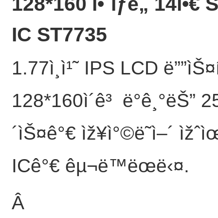
128*160 í•´ìƒë„ 14í•€ S
IC ST7735
1.77ì¸ì¹˜ IPS LCD ë””ìŠ¤í”
128*160ì´ê³ ë°ê¸°ëŠ” 250ì
´ìŠ¤ê°€ ìž¥ì°©ë˜ì–´ ìž
ICê°€ êµ¬ë™ëœë‹¤.
Â