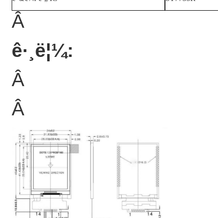
Â
ê·¸ë¦¼:
Â
Â