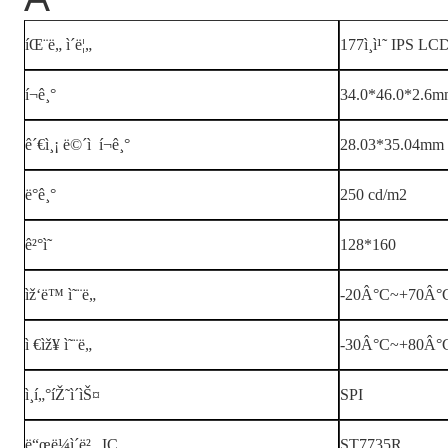
íŒ¨ë„ ì´ë¦„
177ì¸ì¹˜ IPS LCD
í¬ê¸°
34.0*46.0*2.6
ê´€ì¸¡ ë©´ì  í¬ê¸°
28.03*35.04mm
ë°ê¸°
250 cd/m2
ê²°ì˜
128*160
ìž‘ë™ ì˜¨ë„
-20Â°C~+70Â°
ì €ìž¥ ì˜¨ë„
-30Â°C~+80Â°
ì¸í„°íŽ˜ì´ìŠ¤
SPI
ë“œë¼ì´ë²„ IC
ST7735R