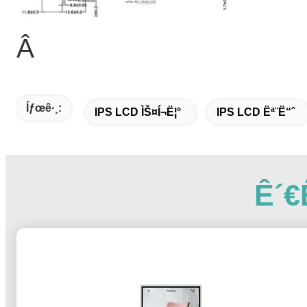
Â
Íƒœê·¸:
IPS LCD ÌŠ¤í¬ë¦°
IPS LCD Ëª¨ë“ˆ
Ê´€ë