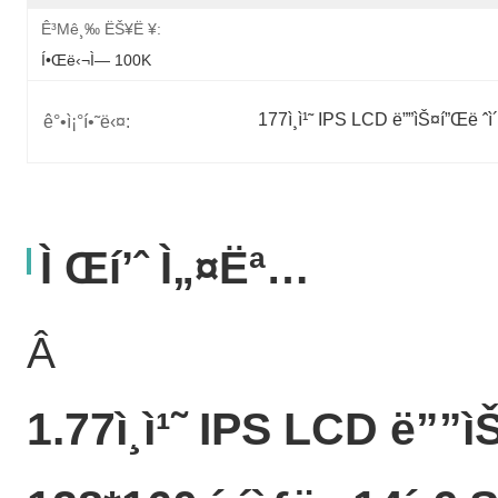
Ê³µê¸‰ ËŠ¥ë ¥:
Í•œë‹¬ì— 100K
177ì¸ì¹˜ IPS LCD ë””ìŠ¤í”Œë ˆì
ê°•ì¡°í•˜ë‹¤:
Ì Œí’ˆ Ì„¤ëª…
Â
1.77ì¸ì¹˜ IPS LCD ë””ìŠ