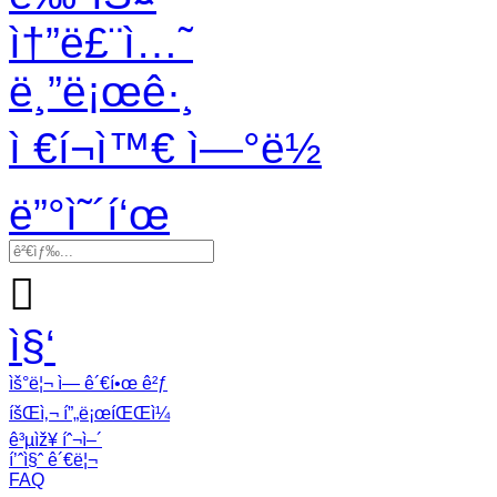
ì†”ë£¨ì…˜
ë¸”ë¡œê·¸
ì €í¬ì™€ ì—°ë½
ë”°ì˜´í‘œ

ì§‘
ìš°ë¦¬ ì— ê´€í•œ ê²ƒ
íšŒì‚¬ í”„ë¡œíŒŒì¼
ê³µìž¥ íˆ¬ì–´
í’ˆì§ˆ ê´€ë¦¬
FAQ