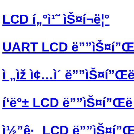
LCD í„°ì¹˜ ìŠ¤í¬ë¦°
UART LCD ë””ìŠ¤í”Œë 
ì „ìž ì¢…ì´ ë””ìŠ¤í”Œë 
í‘ë°± LCD ë””ìŠ¤í”Œë ˆ
ì½”ê·¸ LCD ë””ìŠ¤í”Œë 