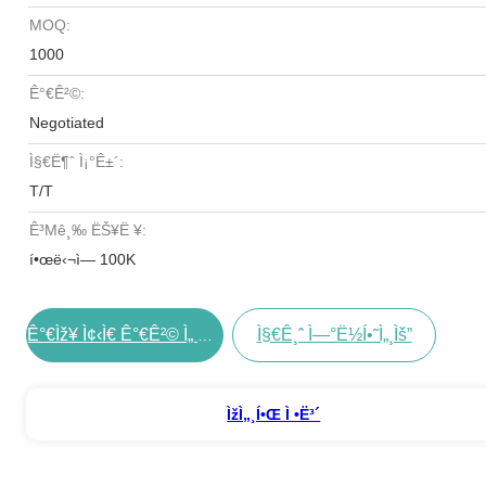
MOQ:
1000
Ê°€ê²©:
Negotiated
Ì§€ë¶ˆ Ì¡°ê±´:
T/T
Ê³µê¸‰ ËŠ¥ë ¥:
í•œë‹¬ì— 100K
Ì§€ê¸ˆ Ì—°ë½í•˜ì„¸ìš”
Ê°€ìž¥ Ì¢‹ì€ Ê°€ê²© Ì„ Êµ¬í•˜ë¼
Ìžì„¸í•œ Ì •ë³´