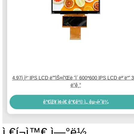
4.97ì¸ì¹˜ IPS LCD ë””ìŠ¤í”Œë ˆì´ 600*600 IPS LCD ëª¨ë“ˆ 
ë°ê¸°
ê°€ìž¥ ì¢‹ì€ ê°€ê²© ì„ êµ¬í•˜ë¼
ì €í¬ì™€ ì—°ë½