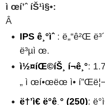
ì œí’ˆ íŠ¹ì§•:
Â
IPS ê¸°ìˆ
: ë„“ê²Œ ë³´
ë³µì œ.
ì½¤íŒ©íŠ¸ í¬ê¸°
: 1.
„ ì œí•œëœ ì• í”Œë¦¬
ë†’ì€ ë°ê¸° (250)
: ë°