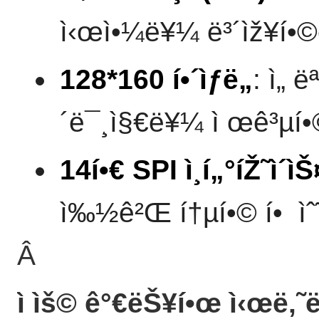
ì‹œì•¼ë¥¼ ë³´ìž¥í•©
128*160 í•´ìƒë„
: ì„ 
´ë¯¸ì§€ë¥¼ ì œê³µí•
14í•€ SPI ì¸í„°íŽ˜ì´ìŠ
ì‰½ê²Œ í†µí•© í• ìˆ˜
Â
ì ìš© ê°€ëŠ¥í•œ ì‹œë‚˜ë