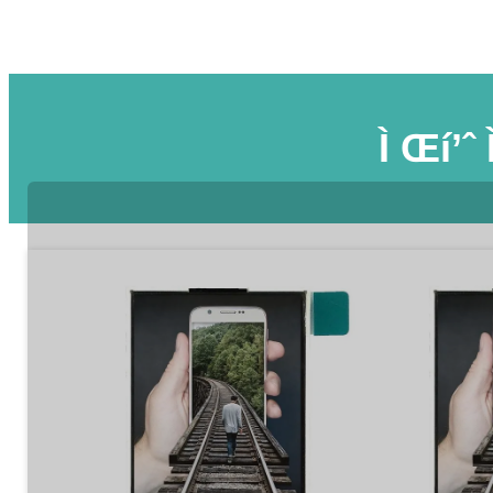
Ì Œí’ˆ 