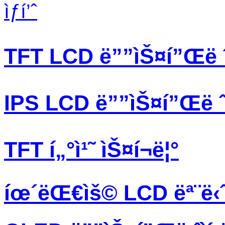
ìƒí’ˆ
TFT LCD ë””ìŠ¤í”Œë ˆì
IPS LCD ë””ìŠ¤í”Œë ˆì
TFT í„°ì¹˜ ìŠ¤í¬ë¦°
íœ´ëŒ€ìš© LCD ëª¨ë‹ˆ