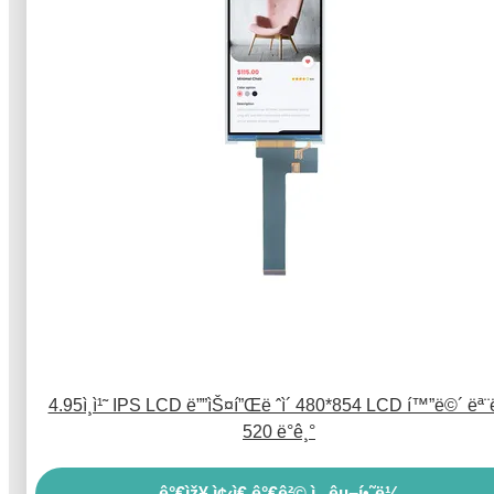
4.95ì¸ì¹˜ IPS LCD ë””ìŠ¤í”Œë ˆì´ 480*854 LCD í™”ë©´ ëª¨
520 ë°ê¸°
ê°€ìž¥ ì¢‹ì€ ê°€ê²© ì„ êµ¬í•˜ë¼