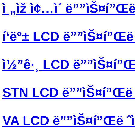
ì „ìž ì¢…ì´ ë””ìŠ¤í”Œë 
í‘ë°± LCD ë””ìŠ¤í”Œë ˆ
ì½”ê·¸ LCD ë””ìŠ¤í”Œë 
STN LCD ë””ìŠ¤í”Œë ˆ
VA LCD ë””ìŠ¤í”Œë ˆì