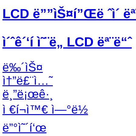
LCD ë””ìŠ¤í”Œë ˆì´ ëª
ì´ˆê´‘í­ ì˜¨ë„ LCD ëª¨ë“ˆ
ë‰´ìŠ¤
ì†”ë£¨ì…˜
ë¸”ë¡œê·¸
ì €í¬ì™€ ì—°ë½
ë”°ì˜´í‘œ