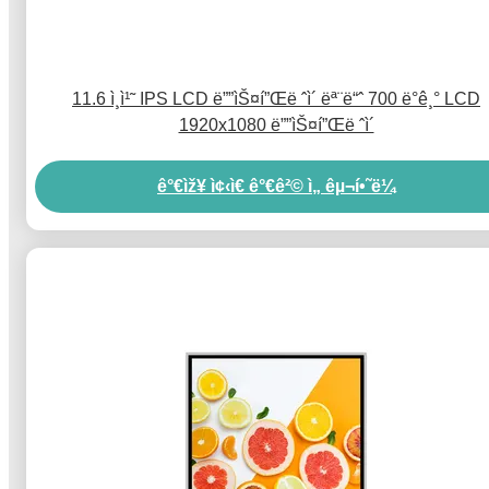
11.6 ì¸ì¹˜ IPS LCD ë””ìŠ¤í”Œë ˆì´ ëª¨ë“ˆ 700 ë°ê¸° LCD
1920x1080 ë””ìŠ¤í”Œë ˆì´
ê°€ìž¥ ì¢‹ì€ ê°€ê²© ì„ êµ¬í•˜ë¼