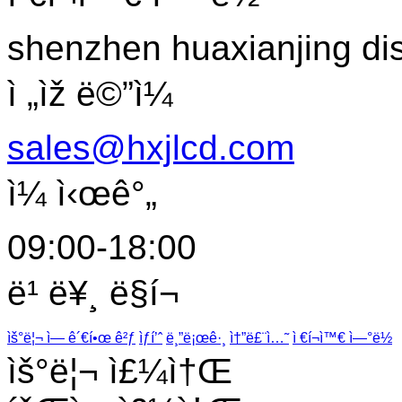
shenzhen huaxianjing di
ì „ìž ë©”ì¼
sales@hxjlcd.com
ì¼ ì‹œê°„
09:00-18:00
ë¹ ë¥¸ ë§í¬
ìš°ë¦¬ ì— ê´€í•œ ê²ƒ
ìƒí’ˆ
ë¸”ë¡œê·¸
ì†”ë£¨ì…˜
ì €í¬ì™€ ì—°ë½
ìš°ë¦¬ ì£¼ì†Œ