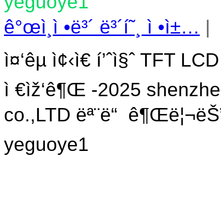
yeguoye1
ê°œì¸ì •ë³´ ë³´í˜¸ ì •ì±…
|
ì¤‘êµ­ ì¢‹ì€ í’ˆì§ˆ TFT LC
ì €ìž‘ê¶Œ -2025 shenzhen
co.,LTD ëª¨ë“ ê¶Œë¦¬ëŠ” 
yeguoye1