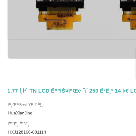
1.77 Ì¸ì¹˜ TN LCD Ë””ìŠ¤í”Œë ˆì´ 250 Ë°ê¸° 14 Í•€ 
Ë¸Œëžœë“œ Ì´ë¦„:
HuaXianJing
Ëª¨ë¸ Ë²ˆí˜¸:
HXJ128160-081114