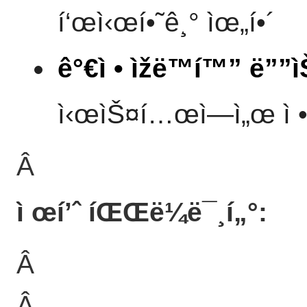
í‘œì‹œí•˜ê¸° ìœ„í•´
ê°€ì • ìžë™í™” ë””ì
ì‹œìŠ¤í…œì—ì„œ ì •
Â
ì œí’ˆ íŒŒë¼ë¯¸í„°:
Â
Â