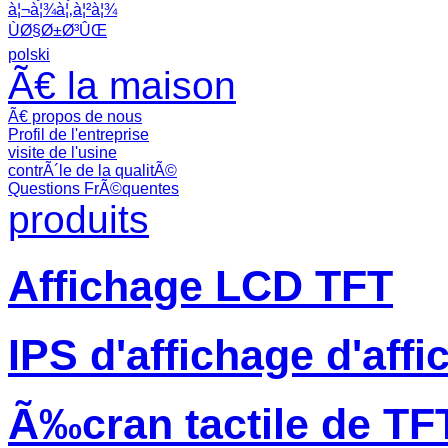
à¦¬à¦¾à¦‚à¦²à¦¾
ÙØ§Ø±Ø³ÛŒ
polski
Ã€ la maison
Ã€ propos de nous
Profil de l'entreprise
visite de l'usine
contrÃ´le de la qualitÃ©
Questions FrÃ©quentes
produits
Affichage LCD TFT
IPS d'affichage d'aff
Ã‰cran tactile de TF