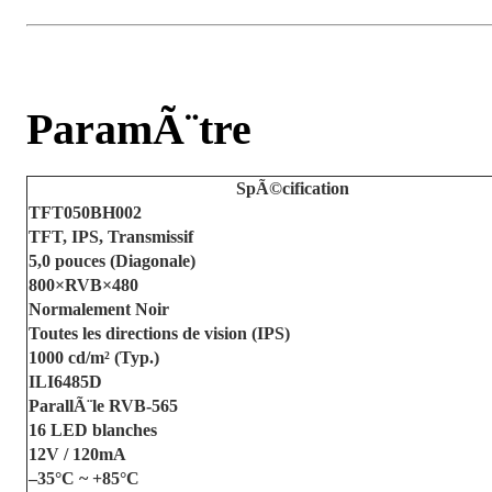
ParamÃ¨tre
SpÃ©cification
TFT050BH002
TFT, IPS, Transmissif
5,0 pouces (Diagonale)
800×RVB×480
Normalement Noir
Toutes les directions de vision (IPS)
1000 cd/m² (Typ.)
ILI6485D
ParallÃ¨le RVB-565
16 LED blanches
12V / 120mA
–35°C ~ +85°C