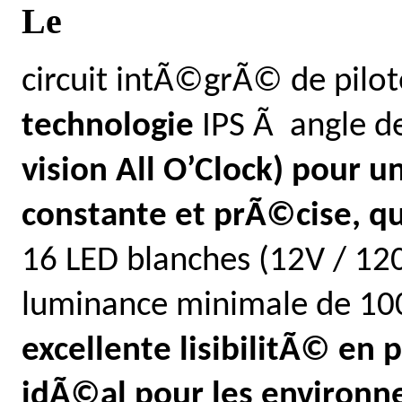
Le
circuit intÃ©grÃ© de pilo
technologie
IPS Ã angle d
vision All O’Clock) pour 
constante et prÃ©cise, que
16 LED blanches (12V / 1
luminance minimale de 10
excellente lisibilitÃ© en p
idÃ©al pour les environn