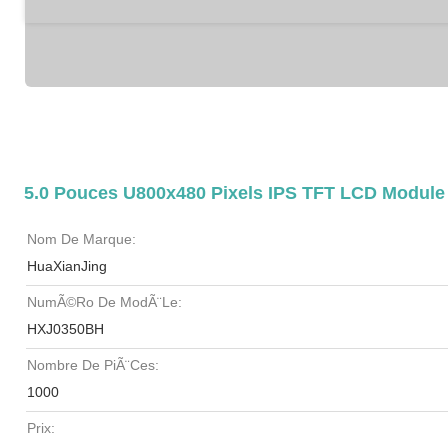
5.0 Pouces U800x480 Pixels IPS TFT LCD Module
Nom De Marque:
HuaXianJing
NumÃ©ro De ModÃ¨le:
HXJ0350BH
Nombre De PiÃ¨ces:
1000
Prix: