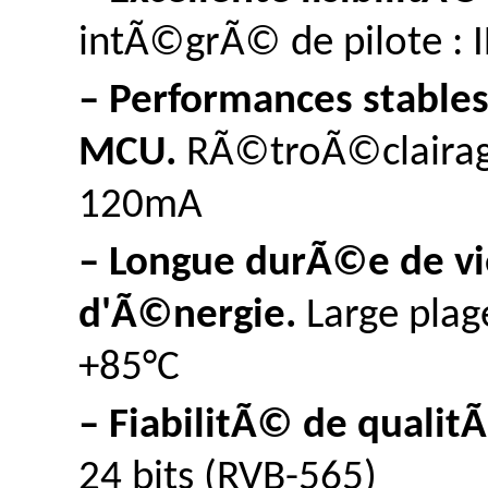
intÃ©grÃ© de pilote : 
– Performances stables
MCU.
RÃ©troÃ©clairage
120mA
– Longue durÃ©e de vi
d'Ã©nergie.
Large pla
+85°C
– FiabilitÃ© de qualitÃ
24 bits (RVB-565)