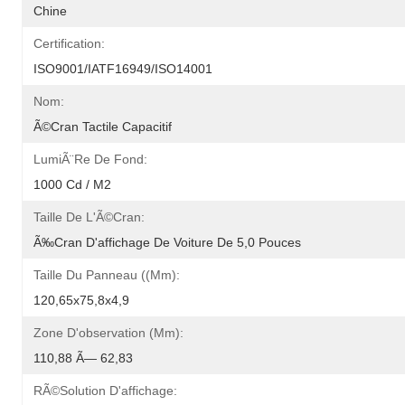
Chine
Certification:
ISO9001/IATF16949/ISO14001
Nom:
Ã©cran Tactile Capacitif
LumiÃ¨re De Fond:
1000 Cd / M2
Taille De L'Ã©cran:
Ã‰cran D'affichage De Voiture De 5,0 Pouces
Taille Du Panneau ((mm):
120,65x75,8x4,9
Zone D'observation (mm):
110,88 Ã— 62,83
RÃ©solution D'affichage: