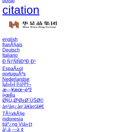
polski
citation
english
franÃ§ais
Deutsch
Italiano
Ð ÑƒÑÑÐºÐ¸Ð¹
EspaÃ±ol
portuguÃªs
Nederlandse
ÎµÎ»Î»Î·Î½Î¹ÎºÎ¬
æ—¥æœ¬èªž
í•œêµ­
Ø§Ù„Ø¹Ø±Ø¨ÙŠØ©
à¤¹à¤¿à¤¨à¥à¤¦à¥€
TÃ¼rkÃ§e
indonesia
tiáº¿ng Viá»‡t
à¹„à¸—à¸¢