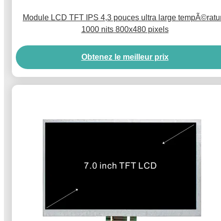
Module LCD TFT IPS 4,3 pouces ultra large tempÃ©ratu
1000 nits 800x480 pixels
Obtenez le meilleur prix