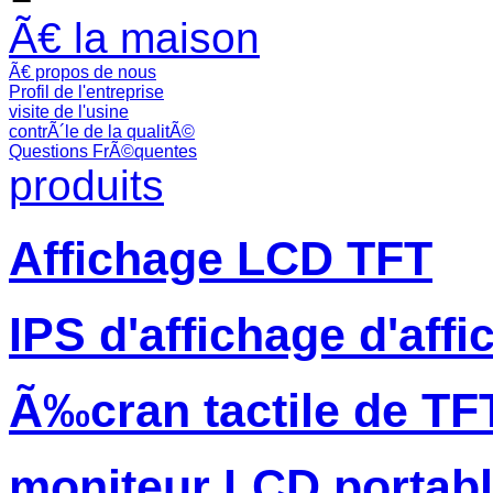
Ã€ la maison
Ã€ propos de nous
Profil de l'entreprise
visite de l'usine
contrÃ´le de la qualitÃ©
Questions FrÃ©quentes
produits
Affichage LCD TFT
IPS d'affichage d'aff
Ã‰cran tactile de TF
moniteur LCD portab