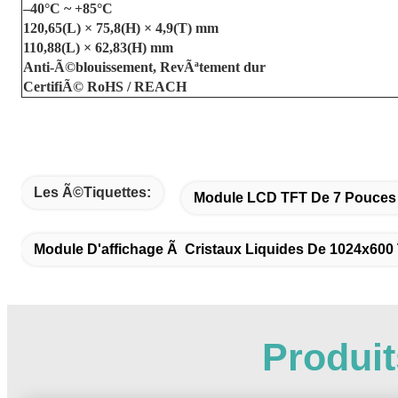
–40°C ~ +85°C
120,65(L) × 75,8(H) × 4,9(T) mm
110,88(L) × 62,83(H) mm
Anti-Ã©blouissement, RevÃªtement dur
CertifiÃ© RoHS / REACH
Les Ã©tiquettes:
Module LCD TFT De 7 Pouces
Module D'affichage Ã Cristaux Liquides De 1024x600 
Produi