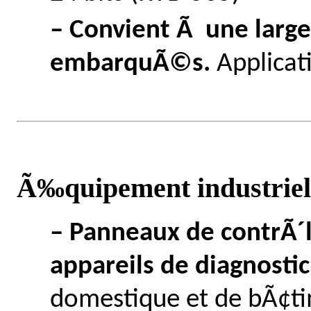
– Convient Ã une lar
embarquÃ©s.
Applicat
Ã‰quipement industriel
– Panneaux de contrÃ´
appareils de diagnostic
domestique et de bÃ¢tim