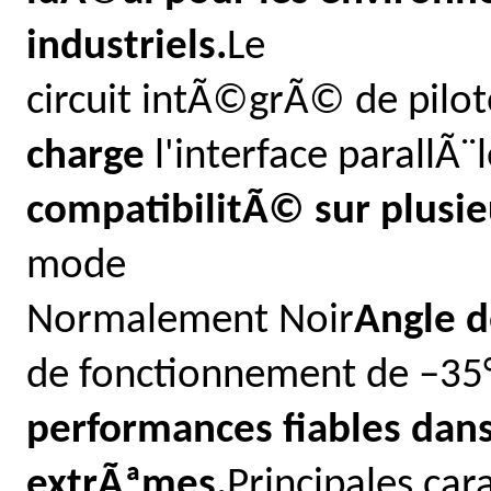
industriels.
Le
circuit intÃ©grÃ© de pilo
charge
l'interface parallÃ
compatibilitÃ© sur plusie
mode
Normalement Noir
Angle d
de fonctionnement de –35
performances fiables dans
extrÃªmes.
Principales car