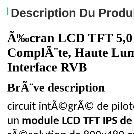
Description Du Produ
Ã‰cran LCD TFT 5,0 p
ComplÃ¨te, Haute Lum
Interface RVB
BrÃ¨ve description
circuit intÃ©grÃ© de pilo
un
module LCD TFT IPS de