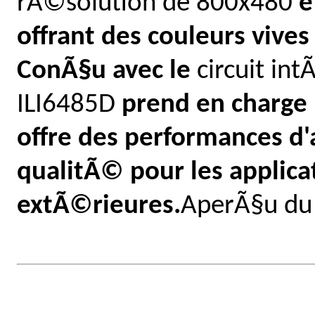
rÃ©solution de 800x480
e
offrant des couleurs vives 
ConÃ§u avec le
circuit in
ILI6485D
prend en charge
offre des performances d'
qualitÃ© pour les applicat
extÃ©rieures.
AperÃ§u du 