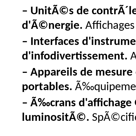
– UnitÃ©s de contrÃ´l
d'Ã©nergie.
Affichage
– Interfaces d'instrume
d'infodivertissement.
A
– Appareils de mesure 
portables.
Ã‰quipement
– Ã‰crans d'affichage
luminositÃ©.
SpÃ©cifi