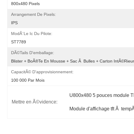
800x480 Pixels
Arrangement De Pixels:
IPS
ModÃ¨le Ic Du Pilote:
ST7789
DÃ©tails D'emballage:
Blister + BoÃ®te En Mousse + Sac Ã  Bulles + Carton IntÃ©rie
CapacitÃ© D'approvisionnement:
100 000 Par Mois
U800x480 5 pouces module 
Mettre en Ã©vidence:
Module d'affichage tft Ã  tempÃ