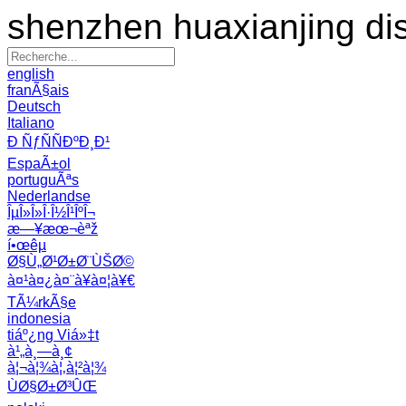
shenzhen huaxianjing di
english
franÃ§ais
Deutsch
Italiano
Ð ÑƒÑÑÐºÐ¸Ð¹
EspaÃ±ol
portuguÃªs
Nederlandse
ÎµÎ»Î»Î·Î½Î¹ÎºÎ¬
æ—¥æœ¬èªž
í•œêµ­
Ø§Ù„Ø¹Ø±Ø¨ÙŠØ©
à¤¹à¤¿à¤¨à¥à¤¦à¥€
TÃ¼rkÃ§e
indonesia
tiáº¿ng Viá»‡t
à¹„à¸—à¸¢
à¦¬à¦¾à¦‚à¦²à¦¾
ÙØ§Ø±Ø³ÛŒ