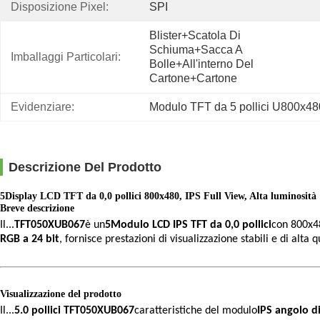
Disposizione Pixel:
SPI
Blister+scatola Di 
Schiuma+sacca A 
Imballaggi Particolari:
Bolle+all'interno Del 
Cartone+cartone
Evidenziare:
Modulo TFT da 5 pollici U800x48
Descrizione Del Prodotto
5Display LCD TFT da 0,0 pollici 800x480, IPS Full View, Alta luminosità 
Breve descrizione
Il...
TFT050XUB067
è un
5Modulo LCD IPS TFT da 0,0 pollici
con 800x4
RGB a 24 bit
, fornisce prestazioni di visualizzazione stabili e di alta 
Visualizzazione del prodotto
Il...
5.0 pollici TFT050XUB067
caratteristiche del modulo
IPS angolo d