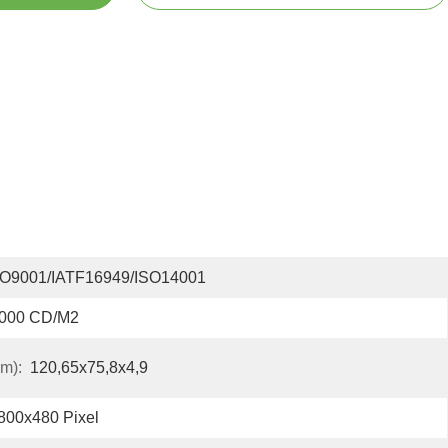
SO9001/IATF16949/ISO14001
000 CD/M2
m):
120,65x75,8x4,9
800x480 Pixel