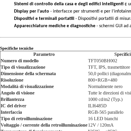
Sistemi di controllo della casa e degli edifici intelligenti
¢ u
Display per l'auto
- interfacce per strumenti e per l'infotain
Dispositivi e terminali portatili
- Dispositivi portatili di misur
Apparecchiature mediche e diagnostiche
- schermi GUI ad a
Specifiche tecniche
Parametro
Specifici
Numero di modello
TFT050BH002
Tipo di visualizzazione
TFT, IPS, trasmettitore
Dimensione della schermata
50,0 pollici (diagonalm
Risoluzione
800×RGB×480
Modalità di visualizzazione
Normalmente nero
Angolo di visione
Tutte le direzioni di vi
Brillantezza
1000 cd/m2 (Typ.)
IC del driver
ILI6485D
Interfaccia
RGB-565 parallelo
Tipo di retroilluminazione
16 LED bianchi
Voltaggio / corrente della retroilluminazione
12V / 120mA