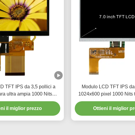
 TFT IPS da 3,5 pollici a
Modulo LCD TFT IPS da 7
ra ultra ampia 1000 Nits
1024x600 pixel 1000 Nits 
l per dispositivi industriali
ultra ampia
eni il miglior prezzo
automobilistici
Ottieni il miglior p