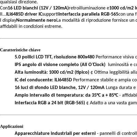
qualsiasi direzione.
Con
16 LED bianchi (12V / 120mA)
retroilluminazione e
1000 cd/m2 l
Il...
ILI6485D driver IC
supporti
Interfaccia parallela RGB-565
con una f
I display
Normalmente nero
La modalità di riproduzione fornisce un 
affidabili in condizioni estreme.
Caratteristiche chiave
5.0 pollici LCD TFT, risoluzione 800x480
Performance visiva c
IPS angolo di visione completo (All O ̊Clock)
luminosità e co
Alta luminosità: 1000 cd/m2 (tipico)
¢ Ottima leggibilità all
IC del conducente: ILI6485D
Performance stabile e ampia co
16 luci di sfondo LED bianche, 12V / 120mA
Lunga durata e
Ampio intervallo di temperatura: da 35°C a + 85°C
- affidabi
Interfaccia RGB a 24 bit (RGB-565)
¢ Adatto a una vasta gam
Applicazioni
Apparecchiature industriali per esterni
- pannelli di controll