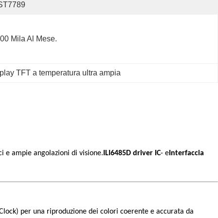
ST7789
00 Mila Al Mese.
play TFT a temperatura ultra ampia
aci e ampie angolazioni di visione.
ILI6485D driver IC
- e
Interfaccia
 ̊Clock) per una riproduzione dei colori coerente e accurata da