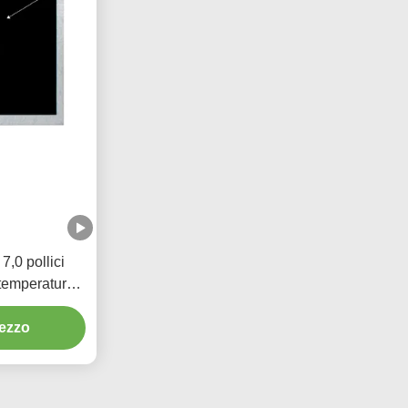
,0 pollici
temperatura
rezzo