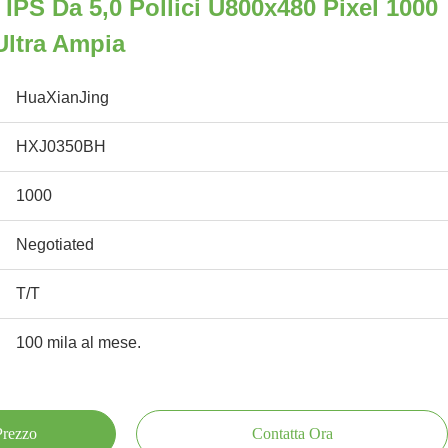
PS Da 5,0 Pollici U800x480 Pixel 1000
Ultra Ampia
HuaXianJing
HXJ0350BH
1000
Negotiated
T/T
100 mila al mese.
 Prezzo
Contatta Ora