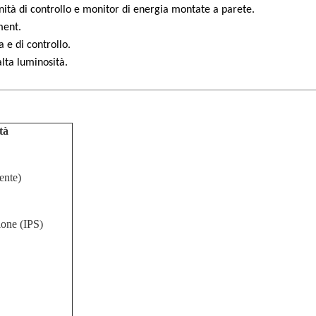
nità di controllo e monitor di energia montate a parete.
ment.
a e di controllo.
lta luminosità.
tà
ente)
sione (IPS)