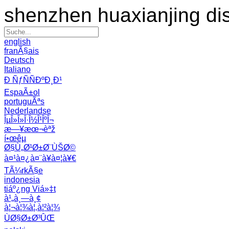
shenzhen huaxianjing di
english
franÃ§ais
Deutsch
Italiano
Ð ÑƒÑÑÐºÐ¸Ð¹
EspaÃ±ol
portuguÃªs
Nederlandse
ÎµÎ»Î»Î·Î½Î¹ÎºÎ¬
æ—¥æœ¬èªž
í•œêµ­
Ø§Ù„Ø¹Ø±Ø¨ÙŠØ©
à¤¹à¤¿à¤¨à¥à¤¦à¥€
TÃ¼rkÃ§e
indonesia
tiáº¿ng Viá»‡t
à¹„à¸—à¸¢
à¦¬à¦¾à¦‚à¦²à¦¾
ÙØ§Ø±Ø³ÛŒ