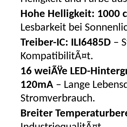
Hohe Helligkeit: 1000 c
Lesbarkeit bei Sonnenlic
Treiber-IC: ILI6485D
– 
KompatibilitÃ¤t.
16 weiÃŸe LED-Hinterg
120mA
– Lange Lebens
Stromverbrauch.
Breiter Temperaturbere