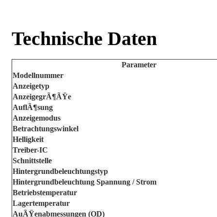
Technische Daten
Parameter
Modellnummer
Anzeigetyp
AnzeigegrÃ¶ÃŸe
AuflÃ¶sung
Anzeigemodus
Betrachtungswinkel
Helligkeit
Treiber-IC
Schnittstelle
Hintergrundbeleuchtungstyp
Hintergrundbeleuchtung Spannung / Strom
Betriebstemperatur
Lagertemperatur
AuÃŸenabmessungen (OD)