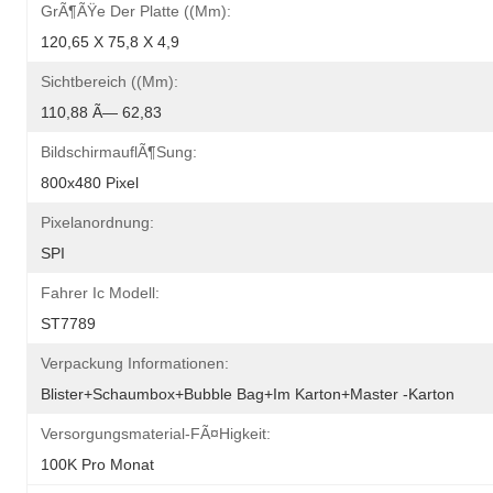
GrÃ¶ÃŸe Der Platte ((mm):
120,65 X 75,8 X 4,9
Sichtbereich ((mm):
110,88 Ã— 62,83
BildschirmauflÃ¶sung:
800x480 Pixel
Pixelanordnung:
SPI
Fahrer Ic Modell:
ST7789
Verpackung Informationen:
Blister+Schaumbox+Bubble Bag+im Karton+Master -Karton
Versorgungsmaterial-FÃ¤higkeit:
100K Pro Monat