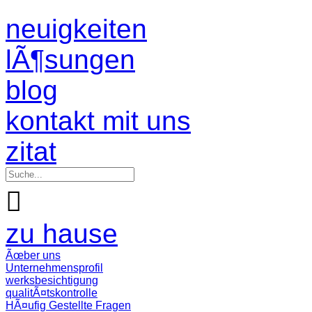
neuigkeiten
lÃ¶sungen
blog
kontakt mit uns
zitat

zu hause
Ãœber uns
Unternehmensprofil
werksbesichtigung
qualitÃ¤tskontrolle
HÃ¤ufig Gestellte Fragen