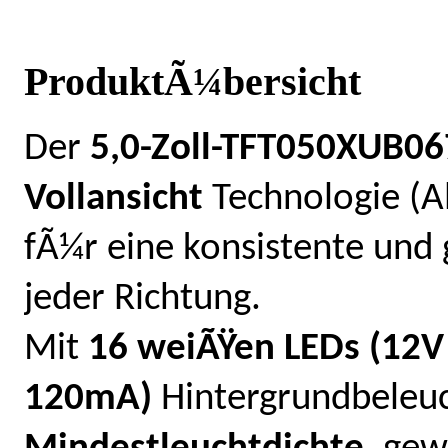
ProduktÃ¼bersicht
Der
5,0-Zoll-TFT050XUB06
Vollansicht
Technologie (Al
fÃ¼r eine konsistente und
jeder Richtung.
Mit
16 weiÃŸen LEDs (12V
120mA)
Hintergrundbeleu