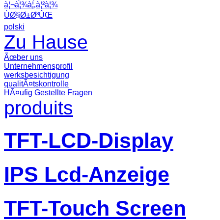
à¦¬à¦¾à¦‚à¦²à¦¾
ÙØ§Ø±Ø³ÛŒ
polski
Zu Hause
Ãœber uns
Unternehmensprofil
werksbesichtigung
qualitÃ¤tskontrolle
HÃ¤ufig Gestellte Fragen
produits
TFT-LCD-Display
IPS Lcd-Anzeige
TFT-Touch Screen