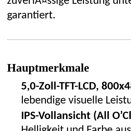
zuverlÃ¤ssige Leistung un
garantiert.
Hauptmerkmale
5,0-Zoll-TFT-LCD, 800x
lebendige visuelle Leist
IPS-Vollansicht (All O’C
Helligkeit und Farbe aus