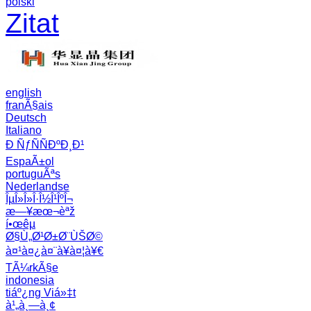
polski
Zitat
english
franÃ§ais
Deutsch
Italiano
Ð ÑƒÑÑÐºÐ¸Ð¹
EspaÃ±ol
portuguÃªs
Nederlandse
ÎµÎ»Î»Î·Î½Î¹ÎºÎ¬
æ—¥æœ¬èªž
í•œêµ­
Ø§Ù„Ø¹Ø±Ø¨ÙŠØ©
à¤¹à¤¿à¤¨à¥à¤¦à¥€
TÃ¼rkÃ§e
indonesia
tiáº¿ng Viá»‡t
à¹„à¸—à¸¢