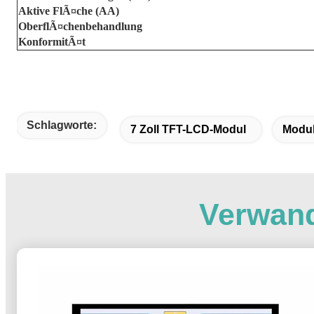
Aktive FlÃ¤che (AA)
OberflÃ¤chenbehandlung
KonformitÃ¤t
Schlagworte:
7 Zoll TFT-LCD-Modul
Modul
Verwand