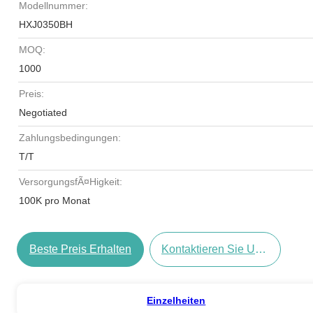
Modellnummer:
HXJ0350BH
MOQ:
1000
Preis:
Negotiated
Zahlungsbedingungen:
T/T
VersorgungsfÃ¤higkeit:
100K pro Monat
Beste Preis Erhalten
Kontaktieren Sie Uns Jetzt
Einzelheiten