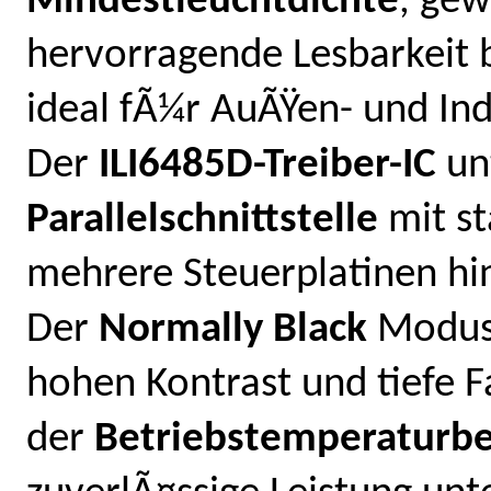
Mindestleuchtdichte
, gew
hervorragende Lesbarkeit b
ideal fÃ¼r AuÃŸen- und I
Der
ILI6485D-Treiber-IC
un
Parallelschnittstelle
mit st
mehrere Steuerplatinen hi
Der
Normally Black
Modus 
hohen Kontrast und tiefe
der
Betriebstemperaturbe