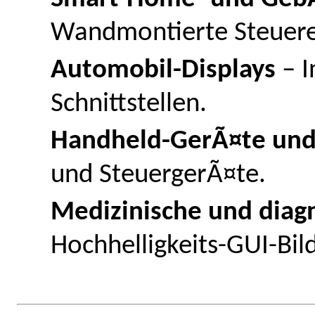
Wandmontierte Steuere
Automobil-Displays
– 
Schnittstellen.
Handheld-GerÃ¤te und
und SteuergerÃ¤te.
Medizinische und diag
Hochhelligkeits-GUI-Bil