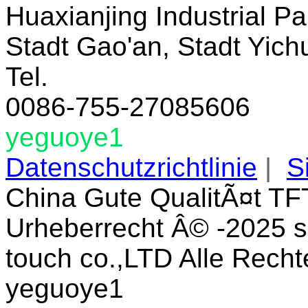
Huaxianjing Industrial Pa
Stadt Gao'an, Stadt Yich
Tel.
0086-755-27085606
yeguoye1
Datenschutzrichtlinie
|
S
China Gute QualitÃ¤t TF
Urheberrecht Â© -2025 s
touch co.,LTD Alle Recht
yeguoye1