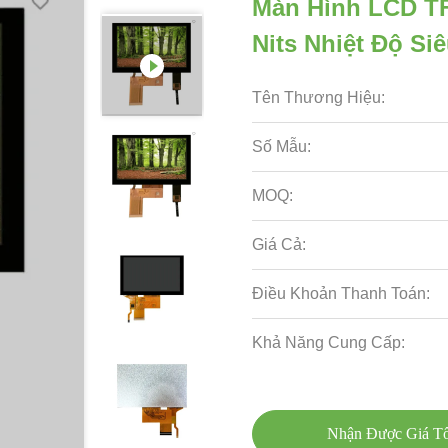
Màn Hình LCD TFT
Nits Nhiệt Độ Si
Tên Thương Hiệu:
Số Mẫu:
MOQ:
Giá Cả:
Điều Khoản Thanh Toán:
Khả Năng Cung Cấp:
Nhận Được Giá Tố