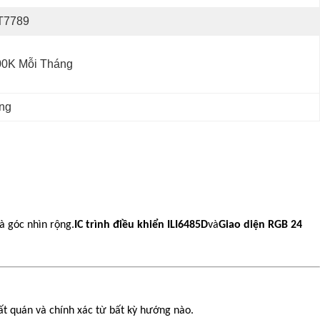
T7789
00K Mỗi Tháng
ộng
à góc nhìn rộng.
IC trình điều khiển ILI6485D
và
Giao diện RGB 24
ất quán và chính xác từ bất kỳ hướng nào.