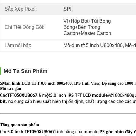
Sắp Xếp Pixel:
SPI
Vỉ+hộp Bọt+túi Bong 
Chi Tiết Đóng Gói:
Bóng+bên Trong 
Carton+master Carton
Làm nổi bật:
Mô-đun tft 5 inch U800x480
, 
Mô-đu
Mô Tả Sản Phẩm
5Màn hình LCD TFT 0,0 inch 800x480, IPS Full View, Độ sáng cao 1000 
Mô tả ngắn
Các
TFT050XUB067
là một
5.0 inch IPS TFT LCD module
với 800x480
q
bit
, nó cung cấp hiệu suất hiển thị ổn định, chất lượng cao cho các 
Tổng quan sản phẩm
Các
5.0 inch TFT050XUB067
Tính năng của module
IPS góc nhìn đầy 