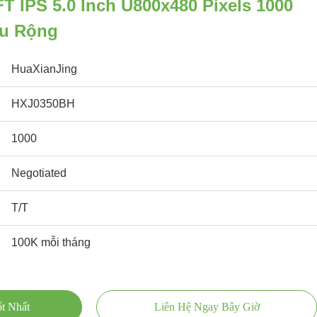
 IPS 5.0 Inch U800x480 Pixels 1000
êu Rộng
HuaXianJing
HXJ0350BH
1000
Negotiated
T/T
100K mỗi tháng
t Nhất
Liên Hệ Ngay Bây Giờ