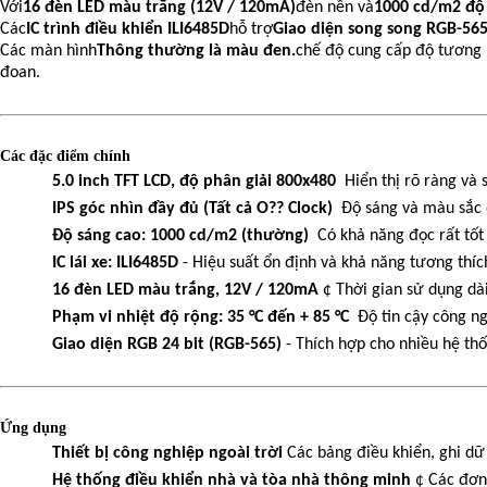
Với
16 đèn LED màu trắng (12V / 120mA)
đèn nền và
1000 cd/m2 độ 
Các
IC trình điều khiển ILI6485D
hỗ trợ
Giao diện song song RGB-56
Các màn hình
Thông thường là màu đen.
chế độ cung cấp độ tương 
đoan.
Các đặc điểm chính
5.0 inch TFT LCD, độ phân giải 800x480
️ Hiển thị rõ ràng và
IPS góc nhìn đầy đủ (Tất cả O?? Clock)
️ Độ sáng và màu sắc
Độ sáng cao: 1000 cd/m2 (thường)
️ Có khả năng đọc rất tố
IC lái xe: ILI6485D
- Hiệu suất ổn định và khả năng tương thí
16 đèn LED màu trắng, 12V / 120mA
¢ Thời gian sử dụng dài
Phạm vi nhiệt độ rộng: 35 °C đến + 85 °C
️ Độ tin cậy công n
Giao diện RGB 24 bit (RGB-565)
- Thích hợp cho nhiều hệ th
Ứng dụng
Thiết bị công nghiệp ngoài trời
Các bảng điều khiển, ghi dữ 
Hệ thống điều khiển nhà và tòa nhà thông minh
¢ Các đơn