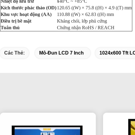
Nhiệt độ lưu trữ
¥40°C ~ +85°C
Kích thước phác thảo (OD)
120.65 ((W) × 75.8 ((H) × 4.9 ((T) mm
Khu vực hoạt động (AA)
110.88 ((W) × 62.83 ((H) mm
Điều trị bề mặt
Kháng chói, lớp phủ cứng
Tuân thủ
Chứng nhận RoHS / REACH
Các Thẻ:
Mô-Đun LCD 7 Inch
1024x600 Tft 