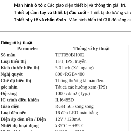
Màn hình ô tô
¢ Các giao diện thiết bị và thông tin giải trí.
Thiết bị cầm tay và thiết bị đầu cuối
- Thiết bị đo lường và
Thiết bị y tế và chẩn đoán
️ Màn hình hiển thị GUI độ sáng c
Thông số kỹ thuật
Parameter
Thông số kỹ thuật
Số mẫu
TFT050BH002
Loại hiển thị
TFT, IPS, truyền
Kích thước hiển thị
5.0 inch (Xét ngang)
Nghị quyết
800×RGB×480
Chế độ hiển thị
Thông thường là màu đen.
góc nhìn
Tất cả các hướng xem (IPS)
Độ sáng
1000 cd/m2 (Typ.)
IC trình điều khiển
ILI6485D
Giao diện
RGB-565 song song
Loại đèn nền
16 đèn LED màu trắng
Điện áp đèn nền / Điện
12V / 120mA
Nhiệt độ hoạt động
¥35°C ~ +85°C