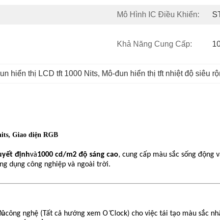
Mô Hình IC Điều Khiển:
S
Khả Năng Cung Cấp:
1
n hiển thị LCD tft 1000 Nits
, 
Mô-đun hiển thị tft nhiệt độ siêu r
nits, Giao diện RGB
uyết định
và
1000 cd/m2 độ sáng cao
, cung cấp màu sắc sống động v
ứng dụng công nghiệp và ngoài trời.
đủ
công nghệ (Tất cả hướng xem O ̊Clock) cho việc tái tạo màu sắc nh