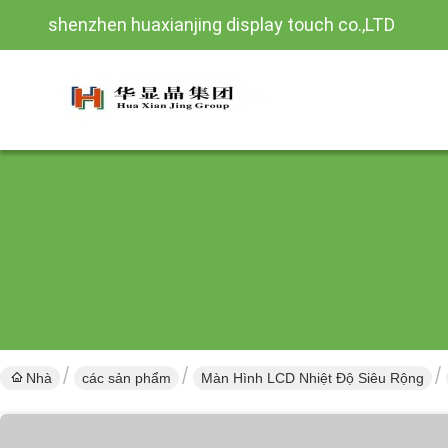
shenzhen huaxianjing display touch co.,LTD
Nhà
các sản phẩm
Màn Hình LCD Nhiệt Độ Siêu Rộng