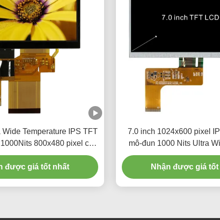
ra Wide Temperature IPS TFT
7.0 inch 1024x600 pixel 
1000Nits 800x480 pixel cho
mô-đun 1000 Nits Ultra Wi
iết bị công nghiệp ô tô
 được giá tốt nhất
Nhận được giá tốt