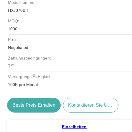
Modellnummer:
HXJ070BH
MOQ:
1000
Preis:
Negotiated
Zahlungsbedingungen:
T/T
VersorgungsfÃ¤higkeit:
100K pro Monat
Beste Preis Erhalten
Kontaktieren Sie Uns Jetzt
Einzelheiten