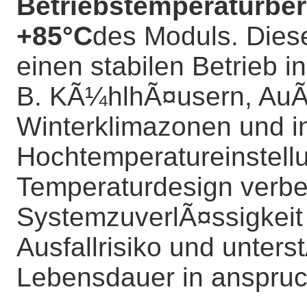
Betriebstemperaturber
+85°C
des Moduls. Dies
einen stabilen Betrieb 
B. KÃ¼hlhÃ¤usern, AuÃŸ
Winterklimazonen und in
Hochtemperatureinstell
Temperaturdesign verbe
SystemzuverlÃ¤ssigkeit 
Ausfallrisiko und unters
Lebensdauer in anspru