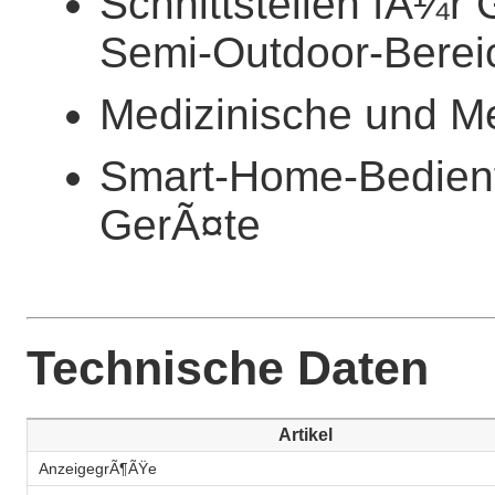
Schnittstellen fÃ¼r
Semi-Outdoor-Berei
Medizinische und M
Smart-Home-Bedienfe
GerÃ¤te
Technische Daten
Artikel
AnzeigegrÃ¶ÃŸe