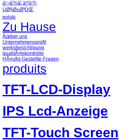
à¦¬à¦¾à¦‚à¦²à¦¾
ÙØ§Ø±Ø³ÛŒ
polski
Zu Hause
Ãœber uns
Unternehmensprofil
werksbesichtigung
qualitÃ¤tskontrolle
HÃ¤ufig Gestellte Fragen
produits
TFT-LCD-Display
IPS Lcd-Anzeige
TFT-Touch Screen