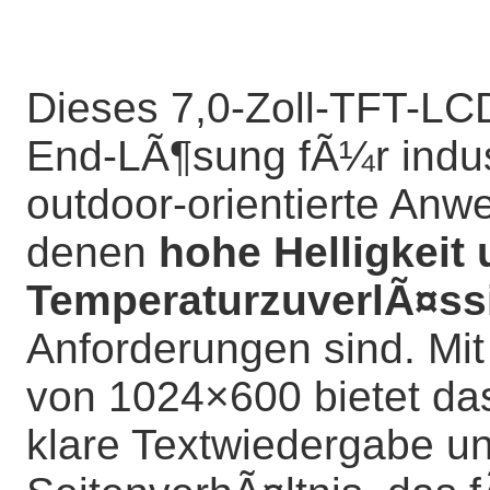
Dieses 7,0-Zoll-TFT-LCD
End-LÃ¶sung fÃ¼r indust
outdoor-orientierte Anw
denen
hohe Helligkeit
TemperaturzuverlÃ¤ssi
Anforderungen sind. Mit
von 1024×600 bietet das
klare Textwiedergabe 