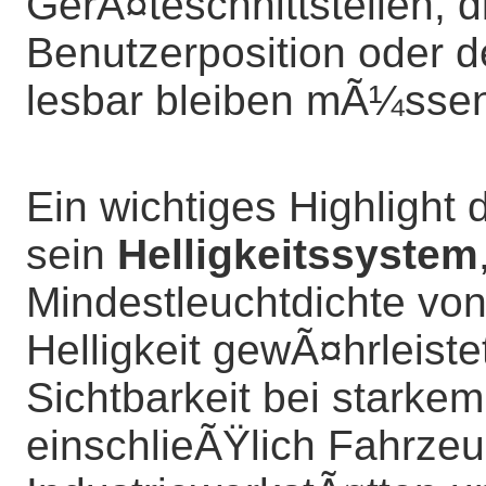
GerÃ¤teschnittstellen, 
Benutzerposition oder de
lesbar bleiben mÃ¼sse
Ein wichtiges Highlight 
sein
Helligkeitssystem
Mindestleuchtdichte von 
Helligkeit gewÃ¤hrleist
Sichtbarkeit bei starke
einschlieÃŸlich Fahrze