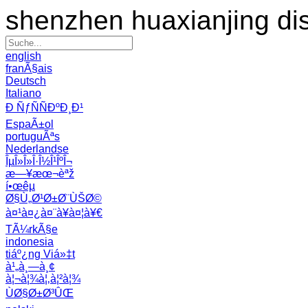
shenzhen huaxianjing di
english
franÃ§ais
Deutsch
Italiano
Ð ÑƒÑÑÐºÐ¸Ð¹
EspaÃ±ol
portuguÃªs
Nederlandse
ÎµÎ»Î»Î·Î½Î¹ÎºÎ¬
æ—¥æœ¬èªž
í•œêµ­
Ø§Ù„Ø¹Ø±Ø¨ÙŠØ©
à¤¹à¤¿à¤¨à¥à¤¦à¥€
TÃ¼rkÃ§e
indonesia
tiáº¿ng Viá»‡t
à¹„à¸—à¸¢
à¦¬à¦¾à¦‚à¦²à¦¾
ÙØ§Ø±Ø³ÛŒ