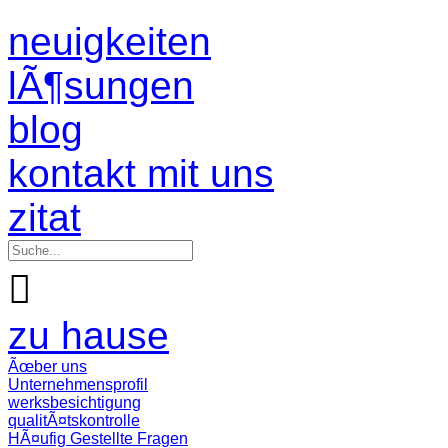
neuigkeiten
lÃ¶sungen
blog
kontakt mit uns
zitat

zu hause
Ãœber uns
Unternehmensprofil
werksbesichtigung
qualitÃ¤tskontrolle
HÃ¤ufig Gestellte Fragen