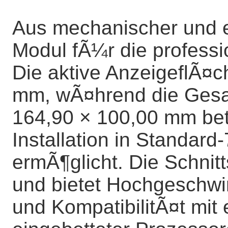
Aus mechanischer und el
Modul fÃ¼r die professio
Die aktive AnzeigeflÃ¤c
mm, wÃ¤hrend die Ges
164,90 × 100,00 mm bet
Installation in Standar
ermÃ¶glicht. Die Schnitt
und bietet Hochgeschw
und KompatibilitÃ¤t mit 