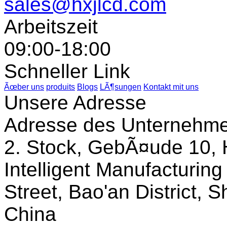
sales@hxjlcd.com
Arbeitszeit
09:00-18:00
Schneller Link
Ãœber uns
produits
Blogs
LÃ¶sungen
Kontakt mit uns
Unsere Adresse
Adresse des Unternehm
2. Stock, GebÃ¤ude 10, 
Intelligent Manufacturin
Street, Bao'an District,
China