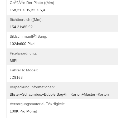
GrÃ¶ÃŸe Der Platte ((mm):
158,21 X 95,32 X 5,4
Sichtbereich ((mm):
154.21x85.92
BildschirmauflÃ¶sung:
1024x600 Pixel
Pixelanordnung:
MIPI
Fahrer Ic Modell:
JD9168
Verpackung Informationen:
Blister+Schaumbox+Bubble Bag+im Karton+Master -Karton
Versorgungsmaterial-FÃ¤higkeit:
100K Pro Monat