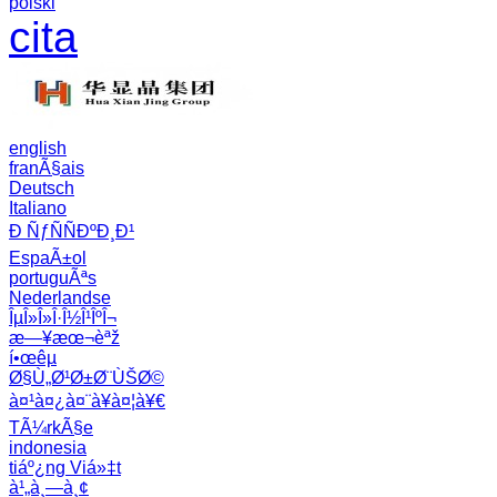
polski
cita
english
franÃ§ais
Deutsch
Italiano
Ð ÑƒÑÑÐºÐ¸Ð¹
EspaÃ±ol
portuguÃªs
Nederlandse
ÎµÎ»Î»Î·Î½Î¹ÎºÎ¬
æ—¥æœ¬èªž
í•œêµ­
Ø§Ù„Ø¹Ø±Ø¨ÙŠØ©
à¤¹à¤¿à¤¨à¥à¤¦à¥€
TÃ¼rkÃ§e
indonesia
tiáº¿ng Viá»‡t
à¹„à¸—à¸¢