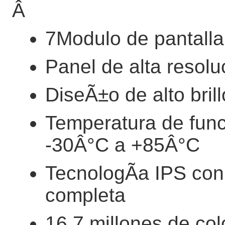
Â
7Modulo de pantall
Panel de alta resol
DiseÃ±o de alto bri
Temperatura de func
-30Â°C a +85Â°C
TecnologÃ­a IPS con 
completa
16.7 millones de co