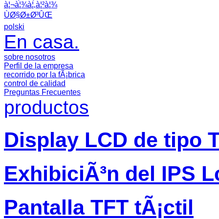
à¦¬à¦¾à¦‚à¦²à¦¾
ÙØ§Ø±Ø³ÛŒ
polski
En casa.
sobre nosotros
Perfil de la empresa
recorrido por la fÃ¡brica
control de calidad
Preguntas Frecuentes
productos
Display LCD de tipo 
ExhibiciÃ³n del IPS L
Pantalla TFT tÃ¡ctil