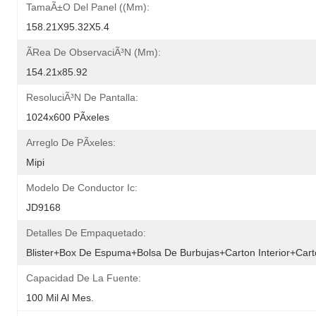
TamaÃ±o Del Panel ((mm):
158.21X95.32X5.4
Ãrea De ObservaciÃ³n (mm):
154.21x85.92
ResoluciÃ³n De Pantalla:
1024x600 PÃ­xeles
Arreglo De PÃ­xeles:
Mipi
Modelo De Conductor Ic:
JD9168
Detalles De Empaquetado:
Blister+Box De Espuma+bolsa De Burbujas+Carton Interior+Car
Capacidad De La Fuente:
100 Mil Al Mes.