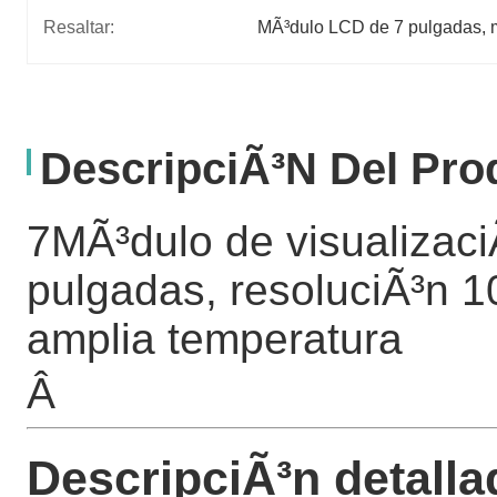
Resaltar:
MÃ³dulo LCD de 7 pulgadas
, 
DescripciÃ³n Del Pro
7MÃ³dulo de visualizac
pulgadas, resoluciÃ³n 10
amplia temperatura
Â
DescripciÃ³n detalla