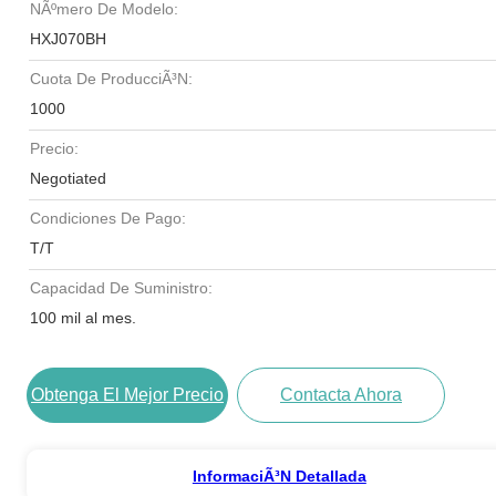
NÃºmero De Modelo:
HXJ070BH
Cuota De ProducciÃ³n:
1000
Precio:
Negotiated
Condiciones De Pago:
T/T
Capacidad De Suministro:
100 mil al mes.
Obtenga El Mejor Precio
Contacta Ahora
InformaciÃ³n Detallada