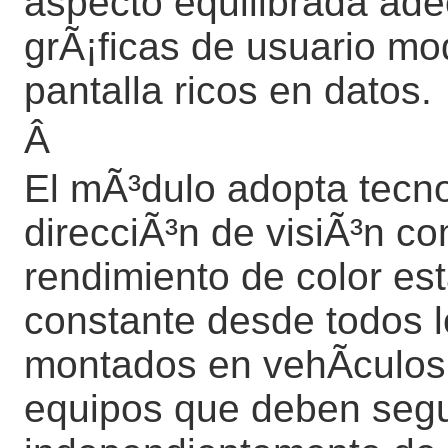
aspecto equilibrada ade
grÃ¡ficas de usuario m
pantalla ricos en datos.
Â
El mÃ³dulo adopta tecn
direcciÃ³n de visiÃ³n co
rendimiento de color es
constante desde todos 
montados en vehÃ­culos, 
equipos que deben segui