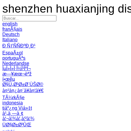
shenzhen huaxianjing di
english
franÃ§ais
Deutsch
Italiano
Ð ÑƒÑÑÐºÐ¸Ð¹
EspaÃ±ol
portuguÃªs
Nederlandse
ÎµÎ»Î»Î·Î½Î¹ÎºÎ¬
æ—¥æœ¬èªž
í•œêµ­
Ø§Ù„Ø¹Ø±Ø¨ÙŠØ©
à¤¹à¤¿à¤¨à¥à¤¦à¥€
TÃ¼rkÃ§e
indonesia
tiáº¿ng Viá»‡t
à¹„à¸—à¸¢
à¦¬à¦¾à¦‚à¦²à¦¾
ÙØ§Ø±Ø³ÛŒ