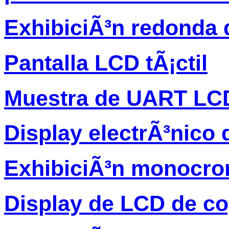
ExhibiciÃ³n redonda 
Pantalla LCD tÃ¡ctil
Muestra de UART LC
Display electrÃ³nico 
ExhibiciÃ³n monocro
Display de LCD de c