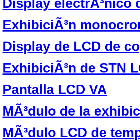
Display electrÃ³nico 
ExhibiciÃ³n monocro
Display de LCD de c
ExhibiciÃ³n de STN 
Pantalla LCD VA
MÃ³dulo de la exhibi
MÃ³dulo LCD de temp