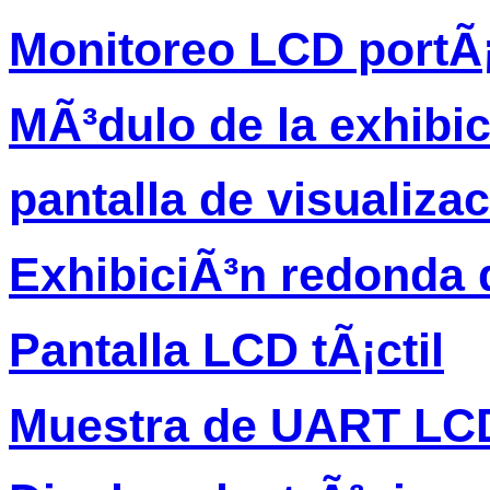
Monitoreo LCD portÃ¡
MÃ³dulo de la exhibi
pantalla de visualiza
ExhibiciÃ³n redonda 
Pantalla LCD tÃ¡ctil
Muestra de UART LC