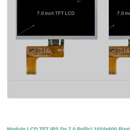
Modulo LCD TFT IPS Da 7,0 Pollici 1024x600 Pixe