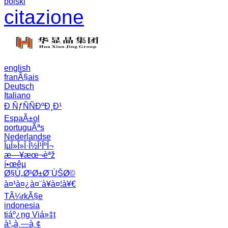
polski
citazione
english
franÃ§ais
Deutsch
Italiano
Ð ÑƒÑÑÐºÐ¸Ð¹
EspaÃ±ol
portuguÃªs
Nederlandse
ÎµÎ»Î»Î·Î½Î¹ÎºÎ¬
æ—¥æœ¬èªž
í•œêµ­
Ø§Ù„Ø¹Ø±Ø¨ÙŠØ©
à¤¹à¤¿à¤¨à¥à¤¦à¥€
TÃ¼rkÃ§e
indonesia
tiáº¿ng Viá»‡t
à¹„à¸—à¸¢