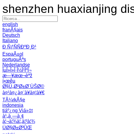
shenzhen huaxianjing di
english
franÃ§ais
Deutsch
Italiano
Ð ÑƒÑÑÐºÐ¸Ð¹
EspaÃ±ol
portuguÃªs
Nederlandse
ÎµÎ»Î»Î·Î½Î¹ÎºÎ¬
æ—¥æœ¬èªž
í•œêµ­
Ø§Ù„Ø¹Ø±Ø¨ÙŠØ©
à¤¹à¤¿à¤¨à¥à¤¦à¥€
TÃ¼rkÃ§e
indonesia
tiáº¿ng Viá»‡t
à¹„à¸—à¸¢
à¦¬à¦¾à¦‚à¦²à¦¾
ÙØ§Ø±Ø³ÛŒ