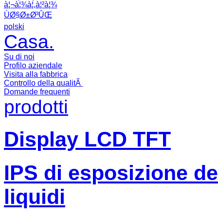
à¦¬à¦¾à¦‚à¦²à¦¾
ÙØ§Ø±Ø³ÛŒ
polski
Casa.
Su di noi
Profilo aziendale
Visita alla fabbrica
Controllo della qualitÃ
Domande frequenti
prodotti
Display LCD TFT
IPS di esposizione dell
liquidi