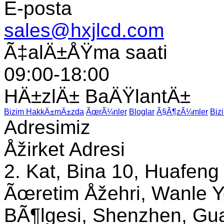
E-posta
sales@hxjlcd.com
Ã‡alÄ±ÅŸma saati
09:00-18:00
HÄ±zlÄ± BaÄŸlantÄ±
Bizim HakkÄ±mÄ±zda
ÃœrÃ¼nler
Bloglar
Ã§Ã¶zÃ¼mler
Biz
Adresimiz
Åžirket Adresi
2. Kat, Bina 10, Huafeng
Ãœretim Åžehri, Wanle Y
BÃ¶lgesi, Shenzhen, Gua