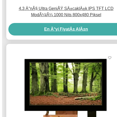
4.3 Ä°nÃ§ Ultra GeniÅŸ SÄ±caklÄ±k IPS TFT LCD
ModÃ¼lÃ¼ 1000 Nits 800x480 Piksel
En Ä°yi FiyatÄ± AlÄ±n