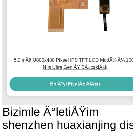
5.0 inÃ§ U800x480 Piksel IPS TFT LCD ModÃ¼lÃ¼ 10
Nits Ultra GeniÅŸ SÄ±caklÄ±k
En Ä°yi FiyatÄ± AlÄ±n
Bizimle Ä°letiÅŸim
shenzhen huaxianjing di