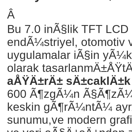
Â
Bu 7.0 inÃ§lik TFT LC
endÃ¼striyel, otomotiv
uygulamalar iÃ§in yÃ¼k
olarak tasarlanmÄ±ÅŸtÄ
aÅŸÄ±rÄ± sÄ±caklÄ±k 
600 Ã¶zgÃ¼n Ã§Ã¶zÃ¼
keskin gÃ¶rÃ¼ntÃ¼ ayrÄ
sunumu,ve modern grafi