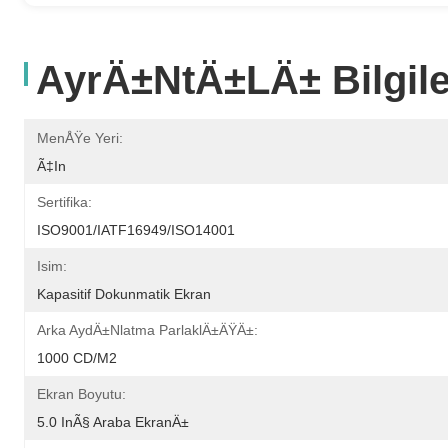
AyrÄ±ntÄ±lÄ± Bilgile
MenÅŸe Yeri:
Ã‡in
Sertifika:
ISO9001/IATF16949/ISO14001
Isim:
Kapasitif Dokunmatik Ekran
Arka AydÄ±nlatma ParlaklÄ±ÄŸÄ±:
1000 CD/M2
Ekran Boyutu:
5.0 InÃ§ Araba EkranÄ±