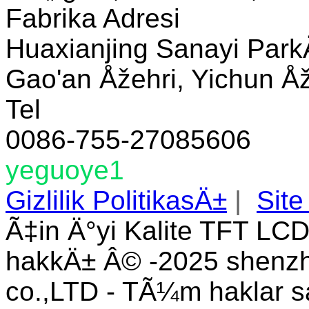
Fabrika Adresi
Huaxianjing Sanayi Park
Gao'an Åžehri, Yichun Åže
Tel
0086-755-27085606
yeguoye1
Gizlilik PolitikasÄ±
|
Site
Ã‡in Ä°yi Kalite TFT LCD
hakkÄ± Â© -2025 shenzhe
co.,LTD - TÃ¼m haklar s