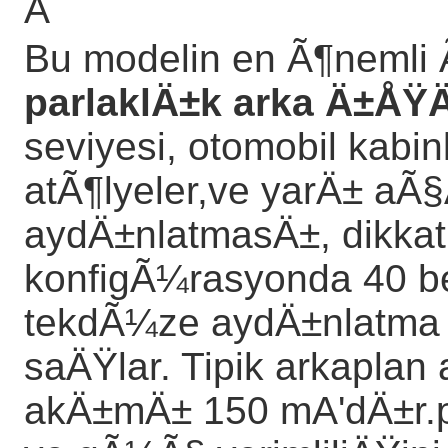
Â
Bu modelin en Ã¶nemli 
parlaklÄ±k arka Ä±ÅŸÄ
seviyesi, otomobil kabin
atÃ¶lyeler,ve yarÄ± aÃ§
aydÄ±nlatmasÄ±, dikkat
konfigÃ¼rasyonda 40 be
tekdÃ¼ze aydÄ±nlatma v
saÄŸlar. Tipik arkaplan
akÄ±mÄ± 150 mA'dÄ±r.p