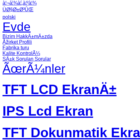
à¦¬à¦¾à¦‚à¦²à¦¾
ÙØ§Ø±Ø³ÛŒ
polski
Evde
Bizim HakkÄ±mÄ±zda
Åžirket Profili
Fabrika turu
Kalite KontrolÃ¼
SÄ±k Sorulan Sorular
ÃœrÃ¼nler
TFT LCD EkranÄ±
IPS Lcd Ekran
TFT Dokunmatik Ekr