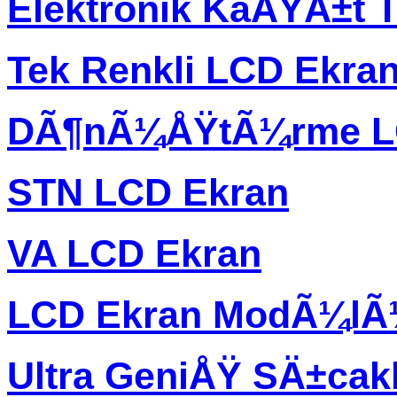
Elektronik KaÄŸÄ±t T
Tek Renkli LCD Ekra
DÃ¶nÃ¼ÅŸtÃ¼rme L
STN LCD Ekran
VA LCD Ekran
LCD Ekran ModÃ¼l
Ultra GeniÅŸ SÄ±ca