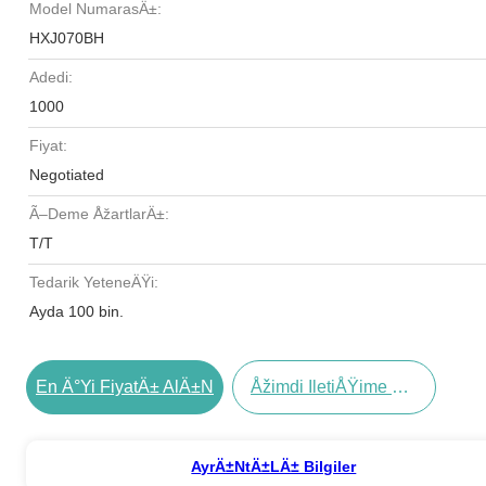
Model NumarasÄ±:
HXJ070BH
Adedi:
1000
Fiyat:
Negotiated
Ã–Deme ÅžartlarÄ±:
T/T
Tedarik YeteneÄŸi:
Ayda 100 bin.
En Ä°yi FiyatÄ± AlÄ±n
Åžimdi IletiÅŸime GeÃ§in
AyrÄ±ntÄ±lÄ± Bilgiler