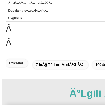
Ã‡alÄ±ÅŸma sÄ±caklÄ±ÄŸÄ±
Depolama sÄ±caklÄ±ÄŸÄ±
Uygunluk
Â
Â
Etiketler:
7 InÃ§ Tft Lcd ModÃ¼lÃ¼
1024
Ä°lgil