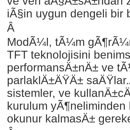
ve veri aÃ§Ä±sÄ±ndan z
iÃ§in uygun dengeli bir
Â
ModÃ¼l, tÃ¼m gÃ¶rÃ¼n
TFT teknolojisini benims
performansÄ±nÄ± ve tÃ
parlaklÄ±ÄŸÄ± saÄŸlar
sistemler, ve kullanÄ±
kurulum yÃ¶neliminden
okunur kalmasÄ± gerek