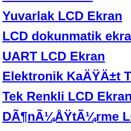
Yuvarlak LCD Ekran
LCD dokunmatik ekr
UART LCD Ekran
Elektronik KaÄŸÄ±t T
Tek Renkli LCD Ekra
DÃ¶nÃ¼ÅŸtÃ¼rme L