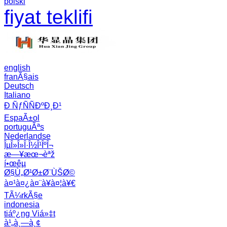
polski
fiyat teklifi
english
franÃ§ais
Deutsch
Italiano
Ð ÑƒÑÑÐºÐ¸Ð¹
EspaÃ±ol
portuguÃªs
Nederlandse
ÎµÎ»Î»Î·Î½Î¹ÎºÎ¬
æ—¥æœ¬èªž
í•œêµ­
Ø§Ù„Ø¹Ø±Ø¨ÙŠØ©
à¤¹à¤¿à¤¨à¥à¤¦à¥€
TÃ¼rkÃ§e
indonesia
tiáº¿ng Viá»‡t
à¹„à¸—à¸¢