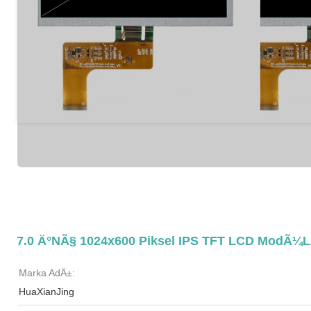
7.0 Ä°nÃ§ 1024x600 Piksel IPS TFT LCD ModÃ¼l
Marka AdÄ±:
HuaXianJing