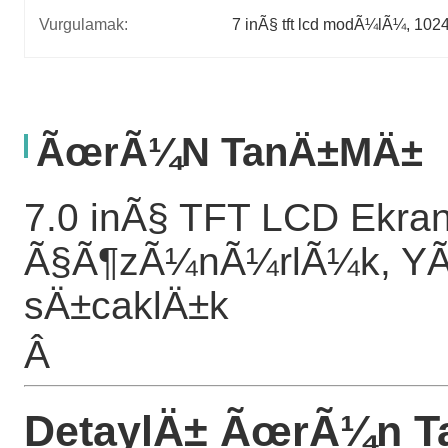
Vurgulamak:
7 inÃ§ tft lcd modÃ¼lÃ¼
, 
102
ÃœrÃ¼n TanÄ±mÄ±
7.0 inÃ§ TFT LCD Ekr
Ã§Ã¶zÃ¼nÃ¼rlÃ¼k, YÃ¼
sÄ±caklÄ±k
Â
DetaylÄ± ÃœrÃ¼n 