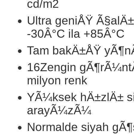
cd/m2
Ultra geniÅŸ Ã§al
-30Â°C ila +85Â°C
Tam bakÄ±ÅŸ yÃ¶nÃ¼
16Zengin gÃ¶rÃ¼nt
milyon renk
YÃ¼ksek hÄ±zlÄ± sin
arayÃ¼zÃ¼
Normalde siyah gÃ¶