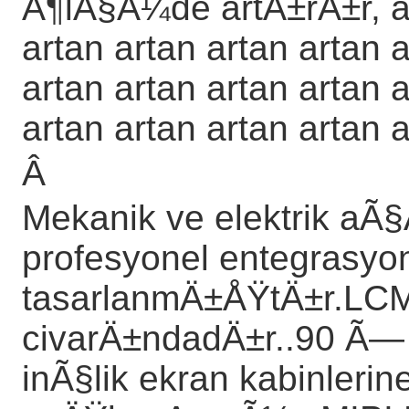
Ã¶lÃ§Ã¼de artÄ±rÄ±r, a
artan artan artan artan a
artan artan artan artan a
artan artan artan artan a
Â
Mekanik ve elektrik a
profesyonel entegrasyon
tasarlanmÄ±ÅŸtÄ±r.LCM
civarÄ±ndadÄ±r..90 Ã— 
inÃ§lik ekran kabinlerin