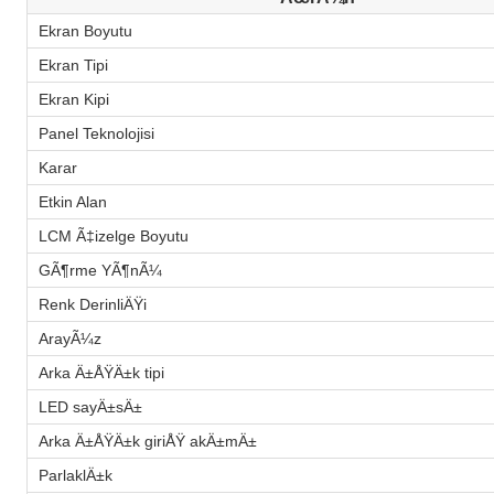
Ekran Boyutu
Ekran Tipi
Ekran Kipi
Panel Teknolojisi
Karar
Etkin Alan
LCM Ã‡izelge Boyutu
GÃ¶rme YÃ¶nÃ¼
Renk DerinliÄŸi
ArayÃ¼z
Arka Ä±ÅŸÄ±k tipi
LED sayÄ±sÄ±
Arka Ä±ÅŸÄ±k giriÅŸ akÄ±mÄ±
ParlaklÄ±k