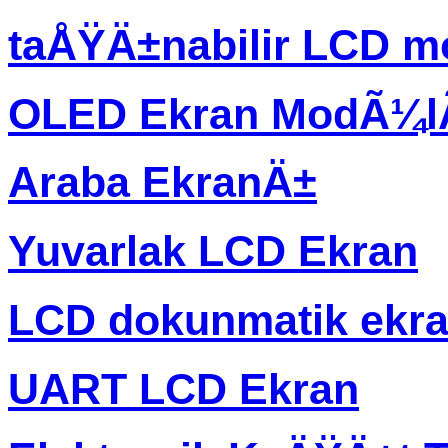
taÅŸÄ±nabilir LCD m
OLED Ekran ModÃ¼
Araba EkranÄ±
Yuvarlak LCD Ekran
LCD dokunmatik ekr
UART LCD Ekran