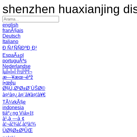
shenzhen huaxianjing di
english
franÃ§ais
Deutsch
Italiano
Ð ÑƒÑÑÐºÐ¸Ð¹
EspaÃ±ol
portuguÃªs
Nederlandse
ÎµÎ»Î»Î·Î½Î¹ÎºÎ¬
æ—¥æœ¬èªž
í•œêµ­
Ø§Ù„Ø¹Ø±Ø¨ÙŠØ©
à¤¹à¤¿à¤¨à¥à¤¦à¥€
TÃ¼rkÃ§e
indonesia
tiáº¿ng Viá»‡t
à¹„à¸—à¸¢
à¦¬à¦¾à¦‚à¦²à¦¾
ÙØ§Ø±Ø³ÛŒ