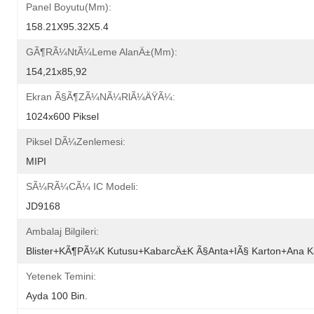
Panel Boyutu(mm):
158.21X95.32X5.4
GÃ¶rÃ¼ntÃ¼leme AlanÄ±(mm):
154,21x85,92
Ekran Ã§Ã¶zÃ¼nÃ¼rlÃ¼ÄŸÃ¼:
1024x600 Piksel
Piksel DÃ¼zenlemesi:
MIPI
SÃ¼rÃ¼cÃ¼ IC Modeli:
JD9168
Ambalaj Bilgileri:
Blister+kÃ¶pÃ¼k Kutusu+kabarcÄ±k Ã§anta+iÃ§ Karton+ana K
Yetenek Temini:
Ayda 100 Bin.