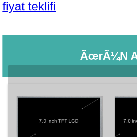
fiyat teklifi
ÃœrÃ¼n A