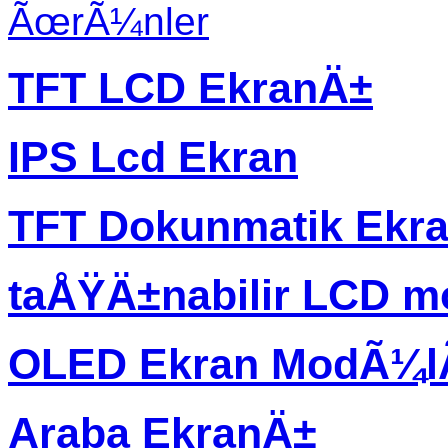
ÃœrÃ¼nler
TFT LCD EkranÄ±
IPS Lcd Ekran
TFT Dokunmatik Ekr
taÅŸÄ±nabilir LCD m
OLED Ekran ModÃ¼
Araba EkranÄ±