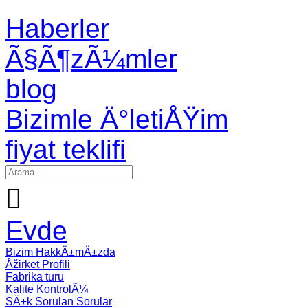
Haberler
Ã§Ã¶zÃ¼mler
blog
Bizimle Ä°letiÅŸim
fiyat teklifi

Evde
Bizim HakkÄ±mÄ±zda
Åžirket Profili
Fabrika turu
Kalite KontrolÃ¼
SÄ±k Sorulan Sorular