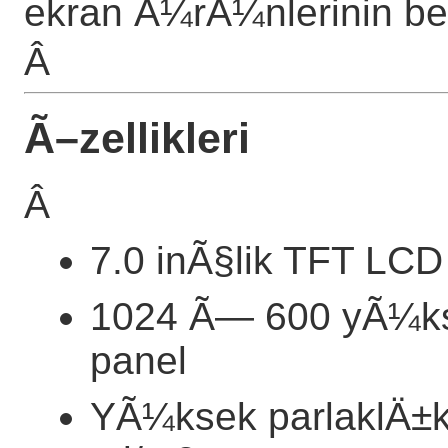
ekran Ã¼rÃ¼nlerinin bek
Â
Ã–zellikleri
Â
7.0 inÃ§lik TFT L
1024 Ã— 600 yÃ¼k
panel
YÃ¼ksek parlaklÄ±k