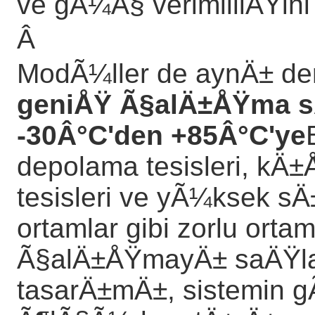
ve gÃ¼Ã§ verimliliÄŸin
Â
ModÃ¼ller de aynÄ± der
geniÅŸ Ã§alÄ±ÅŸma s
-30Â°C'den +85Â°C'ye
depolama tesisleri, kÄ±
tesisleri ve yÃ¼ksek s
ortamlar gibi zorlu ortam
Ã§alÄ±ÅŸmayÄ± saÄŸla
tasarÄ±mÄ±, sistemin gÃ