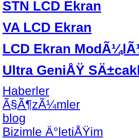
STN LCD Ekran
VA LCD Ekran
LCD Ekran ModÃ¼l
Ultra GeniÅŸ SÄ±ca
Haberler
Ã§Ã¶zÃ¼mler
blog
Bizimle Ä°letiÅŸim