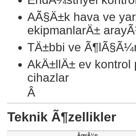
AÃ§Ä±k hava ve ya
ekipmanlarÄ± arayÃ
TÄ±bbi ve Ã¶lÃ§Ã¼m
AkÄ±llÄ± ev kontrol 
cihazlar
Â
Teknik Ã¶zellikler
ÃœrÃ¼n