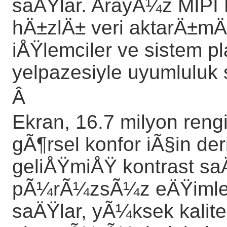
saÄŸlar. ArayÃ¼z MIPI
hÄ±zlÄ± veri aktarÄ±
iÅŸlemciler ve sistem p
yelpazesiyle uyumluluk 
Â
Ekran, 16.7 milyon rengi
gÃ¶rsel konfor iÃ§in der
geliÅŸmiÅŸ kontrast sa
pÃ¼rÃ¼zsÃ¼z eÄŸimleri
saÄŸlar, yÃ¼ksek kalitel