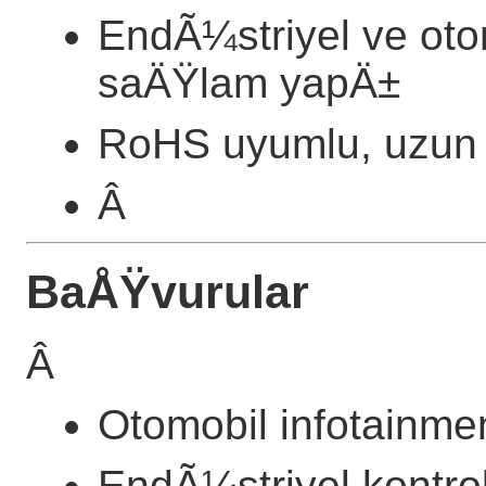
EndÃ¼striyel ve oto
saÄŸlam yapÄ±
RoHS uyumlu, uzun v
Â
BaÅŸvurular
Â
Otomobil infotainmen
EndÃ¼striyel kontrol