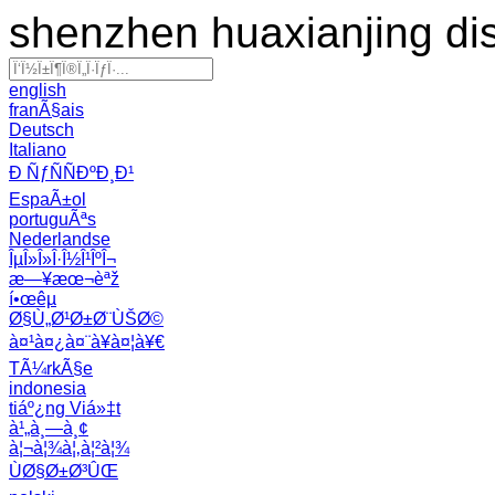
shenzhen huaxianjing di
english
franÃ§ais
Deutsch
Italiano
Ð ÑƒÑÑÐºÐ¸Ð¹
EspaÃ±ol
portuguÃªs
Nederlandse
ÎµÎ»Î»Î·Î½Î¹ÎºÎ¬
æ—¥æœ¬èªž
í•œêµ­
Ø§Ù„Ø¹Ø±Ø¨ÙŠØ©
à¤¹à¤¿à¤¨à¥à¤¦à¥€
TÃ¼rkÃ§e
indonesia
tiáº¿ng Viá»‡t
à¹„à¸—à¸¢
à¦¬à¦¾à¦‚à¦²à¦¾
ÙØ§Ø±Ø³ÛŒ