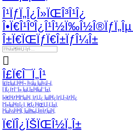
Î¹ÏƒÏ„Î¿Î»ÏŒÎ³Î¹Î¿
Î•Ï€Î¹ÎºÎ¿Î¹Î½Ï‰Î½Î®ÏƒÏ„Îµ
Î±Ï€ÏŒÏƒÏ€Î±ÏƒÎ¼Î±

Î£Ï€Î¯Ï„Î¹
Î£Ï‡ÎµÏ„Î¹ÎºÎ¬ Î¼Îµ ÎµÎ¼Î¬Ï‚
Î ÏÎ¿Ï†Î¯Î» ÎµÏ„Î±Î¹ÏÎµÎ¯Î±Ï‚
Î•Ï€Î¹ÏƒÎºÎ­ÏˆÎµÎ¹Ï‚ ÏƒÏ„Î¿ ÎµÏÎ³Î¿ÏƒÏ„Î¬ÏƒÎ¹Î¿
ÎˆÎ»ÎµÎ³Ï‡Î¿Ï‚ Ï€Î¿Î¹ÏŒÏ„Î·Ï„Î±Ï‚
Î“ÎµÎ½Î¹ÎºÎ­Ï‚ ÎµÏÏ‰Ï„Î®ÏƒÎµÎ¹Ï‚
Ï€ÏÎ¿ÏŠÏŒÎ½Ï„Î±