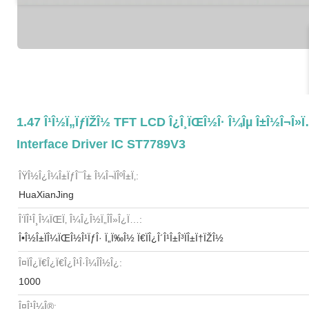
1.47 Î¹Î½Ï„ÏƒÏŽÎ½ TFT LCD Î¿Î¸ÏŒÎ½Î· Î¼Îµ Î±Î½Î¬Î»Ï
Interface Driver IC ST7789V3
ÎŸÎ½Î¿Î¼Î±ÏƒÎ¯Î± Î¼Î¬ÏÎºÎ±Ï‚:
HuaXianJing
Î‘ÏÎ¹Î¸Î¼ÏŒÏ‚ Î¼Î¿Î½Ï„Î­Î»Î¿Ï…:
Î•Î½Î±ÏÎ¼ÏŒÎ½Î¹ÏƒÎ· Ï„Ï‰Î½ Ï€ÏÎ¿Î´Î¹Î±Î³ÏÎ±Ï†ÏŽÎ½
Î¤ÏÎ¿Ï€Î¿Ï€Î¿Î¹Î·Î¼Î­Î½Î¿:
1000
Î¤Î¹Î¼Î®: