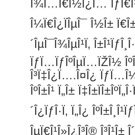
Î¾Ï…Ï€Î½Î¿Ï… ÏƒÏ€Î¹Ï„
Î¼Ï€Î¿ÏÎµÎ¯ Î½Î± Ï€Î±
´ÎµÎ¯Î¾ÎµÎ¹Ï‚ Î±Î¹ÏƒÎ¸Î
ÏƒÏ…ÏƒÎºÎµÏ…ÏŽÎ½ ÎºÎ±Î
Î³Ï‡Î¿Ï….Î¤Î¿ ÏƒÏ…Î¼Ï€
ÎºÎ±Î¹ Ï„Î± Ï‡Î±ÏÎ±ÎºÏ„
´Î¿ÏƒÎ·Ï‚ Ï„Î¿ ÎºÎ±Î¸Î¹Ï
ÎµÏ€Î¹Î»Î¿Î³Î® Î³Î¹Î± Î´Î