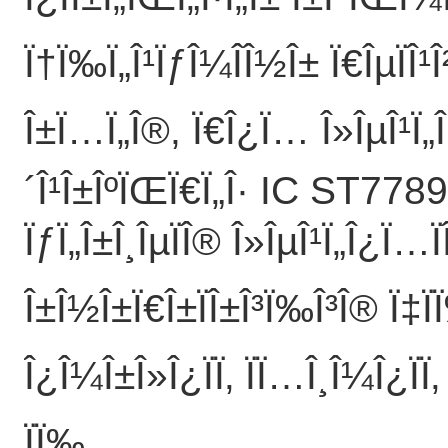
Ï†Ï‰Ï„Î¹ÏƒÎ¼Î­Î½Î± Ï€ÎµÏÎ
Î±Ï…Ï„Î®, Ï€Î¿Ï… Î»ÎµÎ¹Ï„Î
´Î¹Î±ÎºÏŒÏ€Ï„Î· IC ST7789
ÏƒÏ„Î±Î¸ÎµÏÎ® Î»ÎµÎ¹Ï„Î¿Ï…ÏÎ
Î±Î½Î±Ï€Î±ÏÎ±Î³Ï‰Î³Î® Ï‡Ï
Î¿Î¼Î±Î»Î¿ÏÏ‚ ÏÏ…Î¸Î¼Î¿ÏÏ
ÏÏ‰.