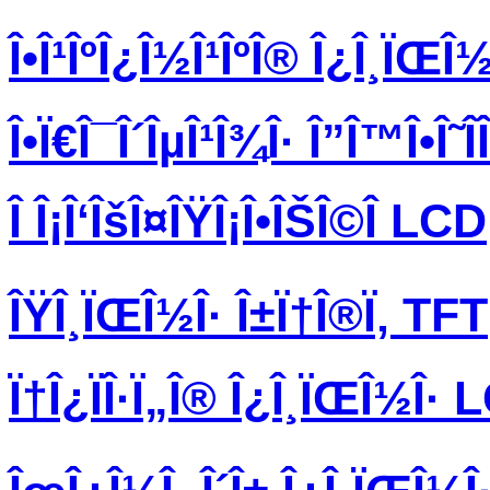
Î•Î¹ÎºÎ¿Î½Î¹ÎºÎ® Î¿Î¸ÏŒÎ
Î•Ï€Î¯Î´ÎµÎ¹Î¾Î· Î”Î™Î•Î˜ÎÎ
Î Î¡Î‘ÎšÎ¤ÎŸÎ¡Î•ÎŠÎ©Î LCD
ÎŸÎ¸ÏŒÎ½Î· Î±Ï†Î®Ï‚ TFT
Ï†Î¿ÏÎ·Ï„Î® Î¿Î¸ÏŒÎ½Î· 