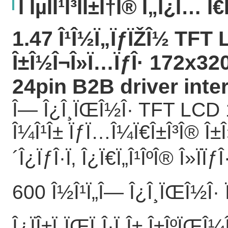
Î ÎµÏÎ¹Î³ÏÎ±Ï†Î® Ï„Î¿Ï… Ï
1.47 Î¹Î½Ï„ÏƒÏŽÎ½ TFT 
Î±Î½Î¬Î»Ï…ÏƒÎ· 172x320
24pin B2B driver inte
Î— Î¿Î¸ÏŒÎ½Î· TFT LCD 1
Î¼Î¹Î± ÏƒÏ…Î¼Ï€Î±Î³Î® Î±Î
´Î¿ÏƒÎ·Ï‚ Î¿Ï€Ï„Î¹ÎºÎ® Î»Ï
600 Î½Î¹Ï„Î— Î¿Î¸ÏŒÎ½Î· Ï€Î
Î¿ÏÎ±Ï„ÏŒÏ„Î·Ï„Î± Î±ÎºÏŒÎ¼Î