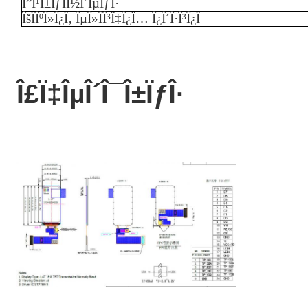
Î”Î¹Î±ÏƒÏÎ½Î´ÎµÏƒÎ·
ÎšÏÎºÎ»Î¿Ï‚ ÎµÎ»Î­Î³Ï‡Î¿Ï… Î¿Î´Î·Î³Î¿Ï
Î£Ï‡ÎµÎ´Î¯Î±ÏƒÎ·