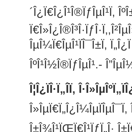
´Î¿Ï€Î¿Î¹Î®ÏƒÎµÎ¹Ï‚ ÎºÎ±
Ï€Î»Î¿Î®Î³Î·ÏƒÎ·Ï‚,Î²Îµ
ÎµÎ¼Ï€ÎµÎ¹ÏÎ¯Î±Ï‚ Ï„Î¿
ÎºÎ¹Î½Î®ÏƒÎµÎ¹.
- Î”ÎµÎ
Î¦Î¿ÏÎ·Ï„Î­Ï‚ Î·Î»ÎµÎºÏ„
Î»ÎµÏ€Ï„Î¿Î¼ÎµÏÎµÎ¯Ï‚ 
Î±Î¾Î¹ÏŒÏ€Î¹ÏƒÏ„Î· Î±Ï