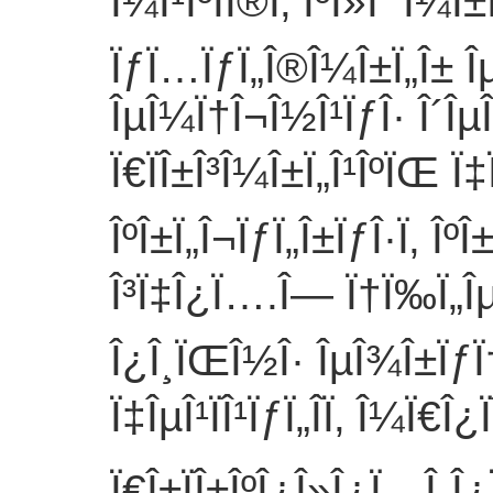
Î¼Î¹ÎºÏÎ®Ï‚ ÎºÎ»Î¯Î¼Î±
ÏƒÏ…ÏƒÏ„Î®Î¼Î±Ï„Î± ÎµÎ
ÎµÎ¼Ï†Î¬Î½Î¹ÏƒÎ· Î´Î
Ï€ÏÎ±Î³Î¼Î±Ï„Î¹ÎºÏŒ Ï
ÎºÎ±Ï„Î¬ÏƒÏ„Î±ÏƒÎ·Ï‚ Îº
Î³Ï‡Î¿Ï….Î— Ï†Ï‰Ï„ÎµÎ
Î¿Î¸ÏŒÎ½Î· ÎµÎ¾Î±ÏƒÏ†
Ï‡ÎµÎ¹ÏÎ¹ÏƒÏ„Î­Ï‚ Î¼Ï€Î¿
Ï€Î±ÏÎ±ÎºÎ¿Î»Î¿Ï…Î¸Î¿Ï