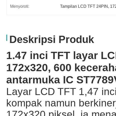
Menyoroti:
Tampilan LCD TFT 24PIN
, 
17
Deskripsi Produk
1.47 inci TFT layar L
172x320, 600 kecerah
antarmuka IC ST7789
Layar LCD TFT 1,47 inci
kompak namun berkinerj
172x320 piksel, ia men