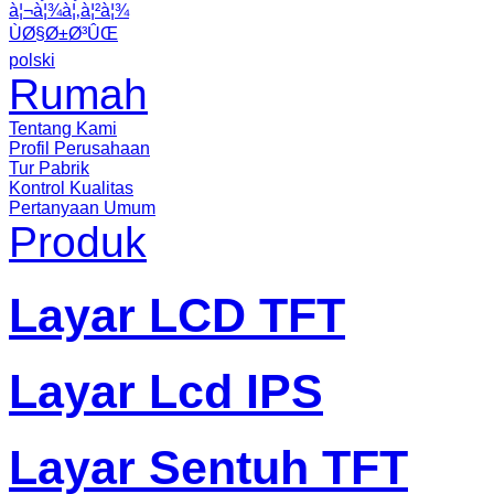
à¦¬à¦¾à¦‚à¦²à¦¾
ÙØ§Ø±Ø³ÛŒ
polski
Rumah
Tentang Kami
Profil Perusahaan
Tur Pabrik
Kontrol Kualitas
Pertanyaan Umum
Produk
Layar LCD TFT
Layar Lcd IPS
Layar Sentuh TFT