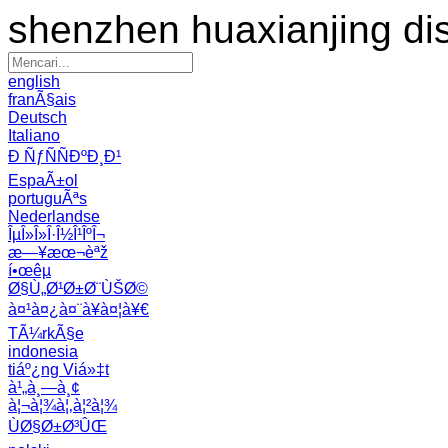
shenzhen huaxianjing di
english
franÃ§ais
Deutsch
Italiano
Ð ÑƒÑÑÐºÐ¸Ð¹
EspaÃ±ol
portuguÃªs
Nederlandse
ÎµÎ»Î»Î·Î½Î¹ÎºÎ¬
æ—¥æœ¬èªž
í•œêµ­
Ø§Ù„Ø¹Ø±Ø¨ÙŠØ©
à¤¹à¤¿à¤¨à¥à¤¦à¥€
TÃ¼rkÃ§e
indonesia
tiáº¿ng Viá»‡t
à¹„à¸—à¸¢
à¦¬à¦¾à¦‚à¦²à¦¾
ÙØ§Ø±Ø³ÛŒ