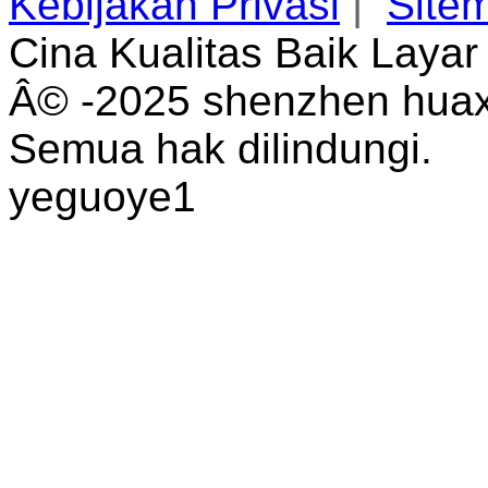
Kebijakan Privasi
|
Site
Cina Kualitas Baik Laya
Â© -2025 shenzhen huaxi
Semua hak dilindungi.
yeguoye1