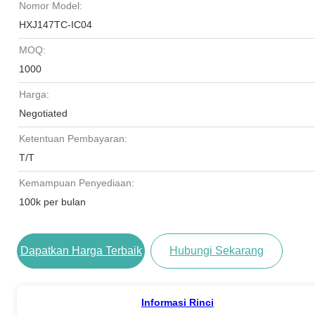
Nomor Model:
HXJ147TC-IC04
MOQ:
1000
Harga:
Negotiated
Ketentuan Pembayaran:
T/T
Kemampuan Penyediaan:
100k per bulan
Dapatkan Harga Terbaik
Hubungi Sekarang
Informasi Rinci