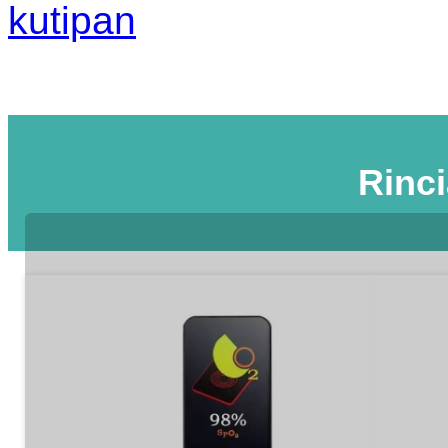
kutipan
Rinc