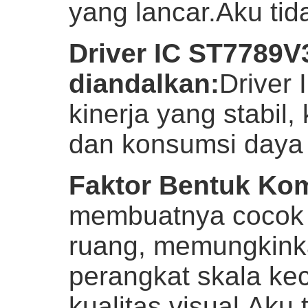
yang lancar.
Aku tid
Driver IC ST7789V
diandalkan
:
Driver
kinerja yang stabil,
dan konsumsi daya
Faktor Bentuk Ko
membuatnya cocok u
ruang, memungkink
perangkat skala ke
kualitas visual.
Aku t