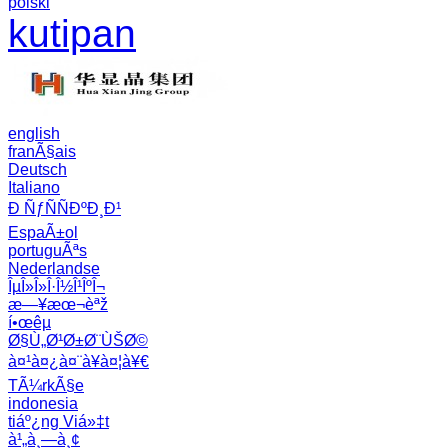
polski
kutipan
english
franÃ§ais
Deutsch
Italiano
Ð ÑƒÑÑÐºÐ¸Ð¹
EspaÃ±ol
portuguÃªs
Nederlandse
ÎµÎ»Î»Î·Î½Î¹ÎºÎ¬
æ—¥æœ¬èªž
í•œêµ­
Ø§Ù„Ø¹Ø±Ø¨ÙŠØ©
à¤¹à¤¿à¤¨à¥à¤¦à¥€
TÃ¼rkÃ§e
indonesia
tiáº¿ng Viá»‡t
à¹„à¸—à¸¢