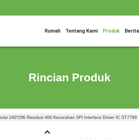
Rumah
Tentang Kami
Produk
Berita
Rincian Produk
Bulat 240*296 Resolusi 400 Kecerahan SPI Interface Driver IC ST7789