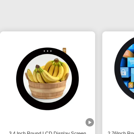
3.4 Inch Round LCD Display Screen
2.76Inch Ro