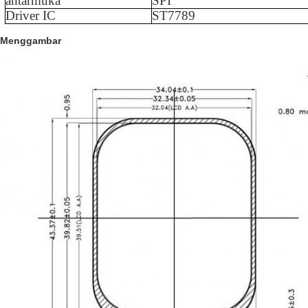
antarmuka
SPI
Driver IC
ST7789
Menggambar