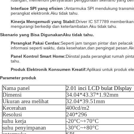
ruangan, memenuhi persyaratan penggunaan skenario yang ber
Interface SPI yang efisien
:
Antarmuka SPI mendukung transmisi
perangkat elektronik.
Aku tidak tahu.
Kinerja Mengemudi yang Stabil
:
Driver IC ST7789 memberikan
mengurangi berkedip dan keterlambatan.
Aku tidak tahu.
Skenario yang Bisa Digunakan
Aku tidak tahu.
Perangkat Pakai Cerdas
:
Seperti jam tangan pintar dan pelaca
informasi seperti waktu, data kesehatan,dan pengingat pesan.
Ak
Panel Kontrol Smart Home
:
Diinstal pada perangkat rumah pint
tahu.
Produk Elektronik Konsumen Kreatif
:
Aplikasi untuk produk el
Parameter produk
Nama panel
2.01 inci LCD bulat D
Isplay
Dimensi
34.04*43.37*1.92mm
Ukuran area melihat
32.04*39.51mm
Kecerahan
40
0cd/m2
Resolusi
240*296
suhu kerja
-
20
°C~+
70
°C
suhu penyimpanan
-
3
0°C~+
80
°C