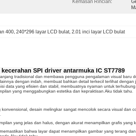
Kemasan Rincian:
Ge
Ma
an 400
, 
240*296 layar LCD bulat
, 
2.01 inci layar LCD bulat
00 kecerahan SPI driver antarmuka IC ST7789
gi panjang tradisional dan membawa pengguna pengalaman visual baru de
lainnya dengan indah, membuat bahkan detail terkecil terlihat denga
data yang efisien dan stabil, membuatnya nyaman untuk terhubung de
mpilan yang menggabungkan estetika dan kepraktisan.
Aku tidak tahu.
 konvensional, desain melingkar sangat mencolok secara visual dan c
.
pilan yang jelas dan halus, dengan akurat menampilkan grafis yang k
 memastikan bahwa layar dapat menampilkan gambar yang terang dan 