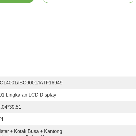
SO14001/ISO9001/IATF16949
01 Lingkaran LCD Display
.04*39.51
PI
ister + Kotak Busa + Kantong 