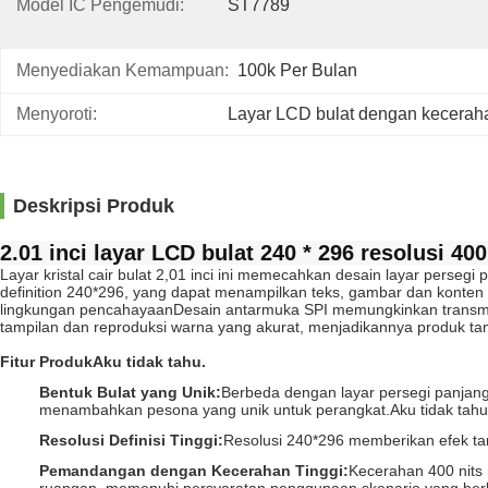
Model IC Pengemudi:
ST7789
Menyediakan Kemampuan:
100k Per Bulan
Menyoroti:
Layar LCD bulat dengan kecerah
Deskripsi Produk
2.01 inci layar LCD bulat 240 * 296 resolusi 4
Layar kristal cair bulat 2,01 inci ini memecahkan desain layar perse
definition 240*296, yang dapat menampilkan teks, gambar dan konten 
lingkungan pencahayaanDesain antarmuka SPI memungkinkan transmisi 
tampilan dan reproduksi warna yang akurat, menjadikannya produk ta
Fitur Produk
Aku tidak tahu.
Bentuk Bulat yang Unik
:
Berbeda dengan layar persegi panjang
menambahkan pesona yang unik untuk perangkat.
Aku tidak tahu
Resolusi Definisi Tinggi
:
Resolusi 240*296 memberikan efek tam
Pemandangan dengan Kecerahan Tinggi
:
Kecerahan 400 nits