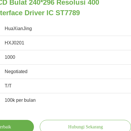
LCD Bulat 240*296 Resolusi 400
terface Driver IC ST7789
HuaXianJing
HXJ0201
1000
Negotiated
T/T
100k per bulan
erbaik
Hubungi Sekarang