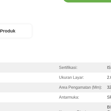
 Produk
Sertifikasi:
I
Ukuran Layar:
2.
Area Pengamatan (mm):
32
Antarmuka:
S
Bl