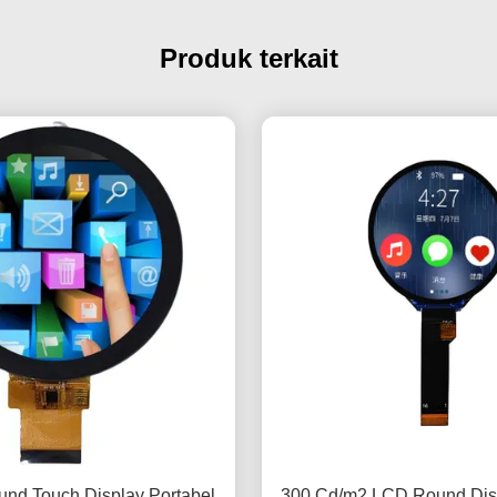
Produk terkait
und Touch Display Portabel
300 Cd/m2 LCD Round Disp