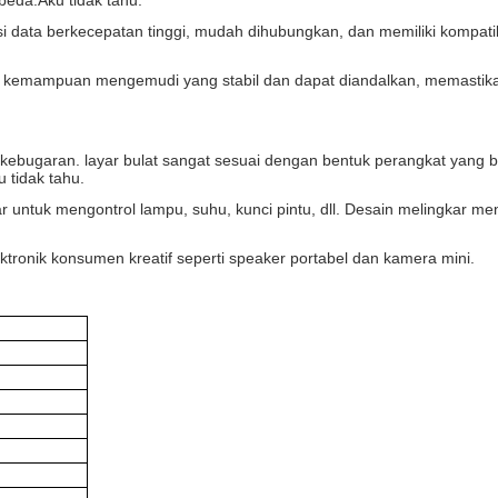
beda.
Aku tidak tahu.
 data berkecepatan tinggi, mudah dihubungkan, dan memiliki kompati
 kemampuan mengemudi yang stabil dan dapat diandalkan, memastikan
k kebugaran. layar bulat sangat sesuai dengan bentuk perangkat yan
u tidak tahu.
ar untuk mengontrol lampu, suhu, kunci pintu, dll. Desain melingkar
ektronik konsumen kreatif seperti speaker portabel dan kamera mini.