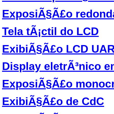
ExposiÃ§Ã£o redond
Tela tÃ¡ctil do LCD
ExibiÃ§Ã£o LCD UA
Display eletrÃ³nico 
ExposiÃ§Ã£o monocr
ExibiÃ§Ã£o de CdC