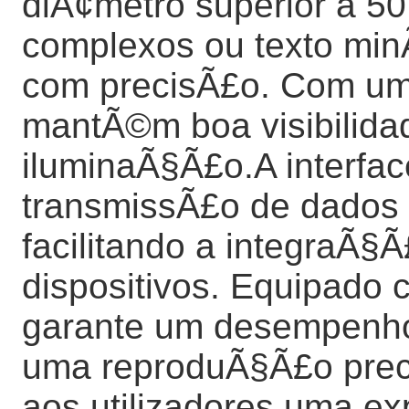
diÃ¢metro superior a 5
complexos ou texto minÃ
com precisÃ£o. Com um b
mantÃ©m boa visibilida
iluminaÃ§Ã£o.A interfa
transmissÃ£o de dados e
facilitando a integraÃ
dispositivos. Equipado 
garante um desempenho
uma reproduÃ§Ã£o preci
aos utilizadores uma exp