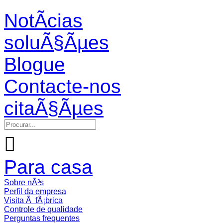
NotÃ­cias
soluÃ§Ãµes
Blogue
Contacte-nos
citaÃ§Ãµes

Para casa
Sobre nÃ³s
Perfil da empresa
Visita Ã fÃ¡brica
Controle de qualidade
Perguntas frequentes