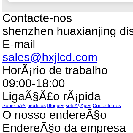
Contacte-nos
shenzhen huaxianjing di
E-mail
sales@hxjlcd.com
HorÃ¡rio de trabalho
09:00-18:00
LigaÃ§Ã£o rÃ¡pida
Sobre nÃ³s
produtos
Blogues
soluÃ§Ãµes
Contacte-nos
O nosso endereÃ§o
EndereÃ§o da empresa