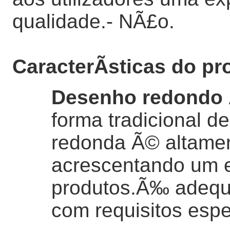
qualidade.
- NÃ£o.
CaracterÃ­sticas do pr
Desenho redondo 
forma tradicional de
redonda Ã© altamen
acrescentando um e
produtos.Ã‰ adequa
com requisitos espe