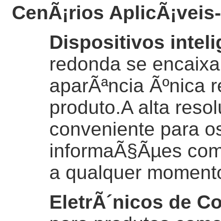
CenÃ¡rios AplicÃ¡veis
Dispositivos intel
redonda se encaixa
aparÃªncia Ãºnica 
produto.A alta reso
conveniente para os
informaÃ§Ãµes com
a qualquer moment
EletrÃ´nicos de C