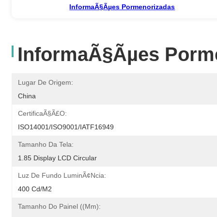
InformaÃ§Ãµes Pormenorizadas
InformaÃ§Ãµes Porm
Lugar De Origem:
China
CertificaÃ§Ã£o:
ISO14001/ISO9001/IATF16949
Tamanho Da Tela:
1.85 Display LCD Circular
Luz De Fundo LuminÃ¢ncia:
400 Cd/m2
Tamanho Do Painel ((mm):