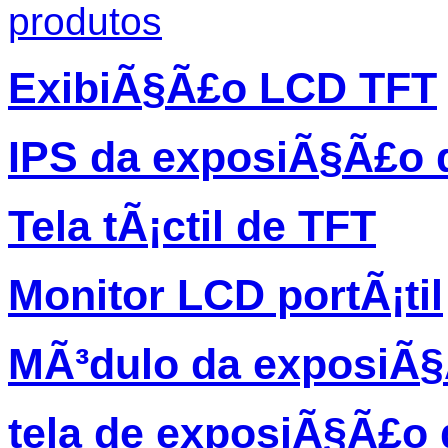
produtos
ExibiÃ§Ã£o LCD TFT
IPS da exposiÃ§Ã£o 
Tela tÃ¡ctil de TFT
Monitor LCD portÃ¡til
MÃ³dulo da exposiÃ
tela de exposiÃ§Ã£o 