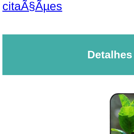
citaÃ§Ãµes
Detalhes