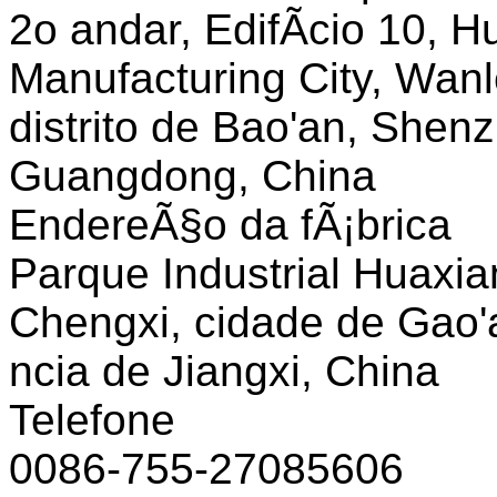
2o andar, EdifÃ­cio 10, Hu
Manufacturing City, Wanl
distrito de Bao'an, Shen
Guangdong, China
EndereÃ§o da fÃ¡brica
Parque Industrial Huaxian
Chengxi, cidade de Gao'
ncia de Jiangxi, China
Telefone
0086-755-27085606