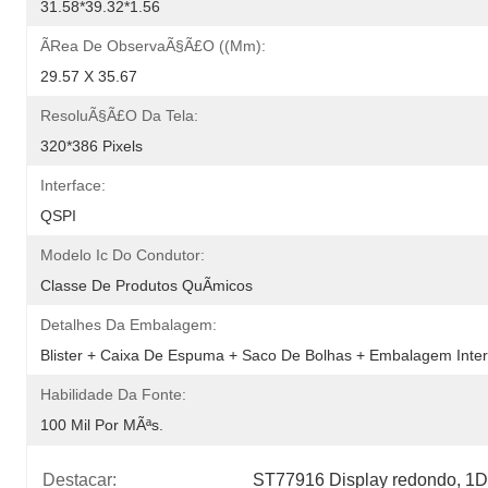
31.58*39.32*1.56
Ãrea De ObservaÃ§Ã£o ((mm):
29.57 X 35.67
ResoluÃ§Ã£o Da Tela:
320*386 Pixels
Interface:
QSPI
Modelo Ic Do Condutor:
Classe De Produtos QuÃ­micos
Detalhes Da Embalagem:
Blister + Caixa De Espuma + Saco De Bolhas + Embalagem Inter
Habilidade Da Fonte:
100 Mil Por MÃªs.
Destacar:
ST77916 Display redondo
, 
1D