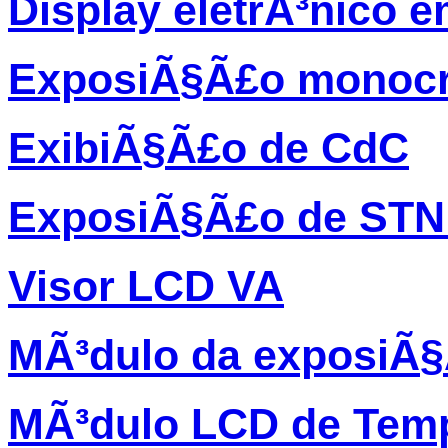
Display eletrÃ³nico 
ExposiÃ§Ã£o monocr
ExibiÃ§Ã£o de CdC
ExposiÃ§Ã£o de STN
Visor LCD VA
MÃ³dulo da exposiÃ
MÃ³dulo LCD de Temp