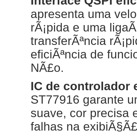
Interface QSPI efic
apresenta uma velo
rÃ¡pida e uma ligaÃ
transferÃªncia rÃ¡
eficiÃªncia de func
NÃ£o.
IC de controlador 
ST77916 garante um
suave, cor precisa 
falhas na exibiÃ§Ã£