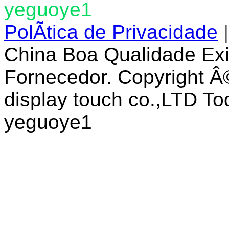
yeguoye1
PolÃ­tica de Privacidade
China Boa Qualidade Ex
Fornecedor. Copyright Â
display touch co.,LTD To
yeguoye1