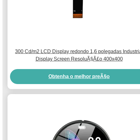
300 Cd/m2 LCD Display redondo 1,6 polegadas Industri
Display Screen ResoluÃ§Ã£o 400x400
Obtenha o melhor preÃ§o