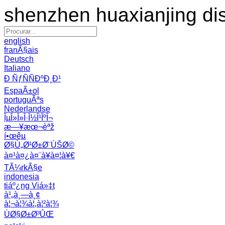
shenzhen huaxianjing di
english
franÃ§ais
Deutsch
Italiano
Ð ÑƒÑÑÐºÐ¸Ð¹
EspaÃ±ol
portuguÃªs
Nederlandse
ÎµÎ»Î»Î·Î½Î¹ÎºÎ¬
æ—¥æœ¬èªž
í•œêµ­
Ø§Ù„Ø¹Ø±Ø¨ÙŠØ©
à¤¹à¤¿à¤¨à¥à¤¦à¥€
TÃ¼rkÃ§e
indonesia
tiáº¿ng Viá»‡t
à¹„à¸—à¸¢
à¦¬à¦¾à¦‚à¦²à¦¾
ÙØ§Ø±Ø³ÛŒ