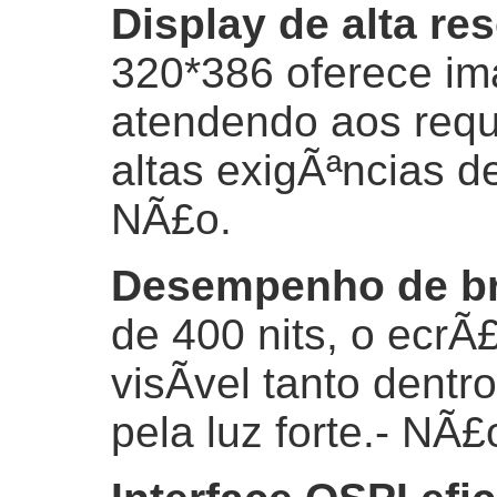
Display de alta r
320*386 oferece ima
atendendo aos requ
altas exigÃªncias d
NÃ£o.
Desempenho de br
de 400 nits, o ecr
visÃ­vel tanto dent
pela luz forte.
- NÃ£