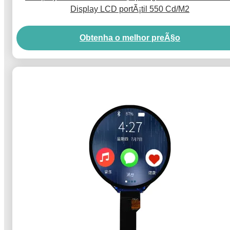
Display LCD portÃ¡til 550 Cd/M2
Obtenha o melhor preÃ§o