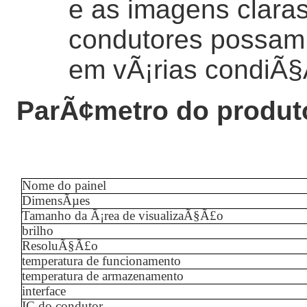
e as imagens clara
condutores possam 
em vÃ¡rias condiÃ§
ParÃ¢metro do produt
Nome do painel
DimensÃµes
Tamanho da Ã¡rea de visualizaÃ§Ã£o
brilho
ResoluÃ§Ã£o
temperatura de funcionamento
temperatura de armazenamento
interface
IC do condutor