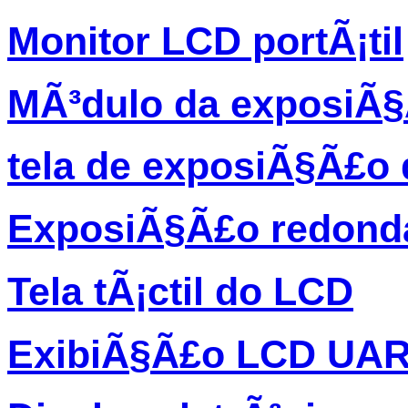
Monitor LCD portÃ¡til
MÃ³dulo da exposiÃ
tela de exposiÃ§Ã£o 
ExposiÃ§Ã£o redond
Tela tÃ¡ctil do LCD
ExibiÃ§Ã£o LCD UA