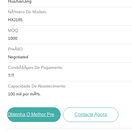
HuaXianJing
NÃºmero Do Modelo:
HXJ185
MOQ:
1000
PreÃ§o:
Negotiated
CondiÃ§Ãµes De Pagamento:
T/T
Capacidade De Abastecimento:
100 mil por mÃªs.
Contacte Agora
Obtenha O Melhor PreÃ§o