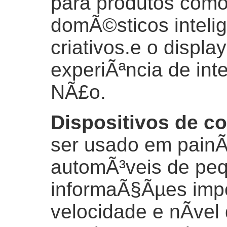
para produtos como
domÃ©sticos inteli
criativos.e o displa
experiÃªncia de int
NÃ£o.
Dispositivos de c
ser usado em painÃ
automÃ³veis de peq
informaÃ§Ãµes impo
velocidade e nÃ­vel 