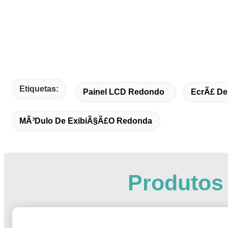
Etiquetas:
Painel LCD Redondo
EcrÃ£ De
MÃ³dulo De ExibiÃ§Ã£o Redonda
Produtos