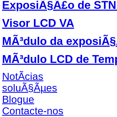
ExposiÃ§Ã£o de STN
Visor LCD VA
MÃ³dulo da exposiÃ
MÃ³dulo LCD de Temp
NotÃ­cias
soluÃ§Ãµes
Blogue
Contacte-nos