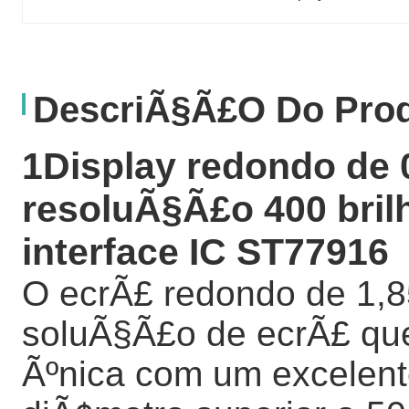
DescriÃ§Ã£o Do Pro
1Display redondo de 
resoluÃ§Ã£o 400 bril
interface IC ST77916
O ecrÃ£ redondo de 1,
soluÃ§Ã£o de ecrÃ£ qu
Ãºnica com um excele