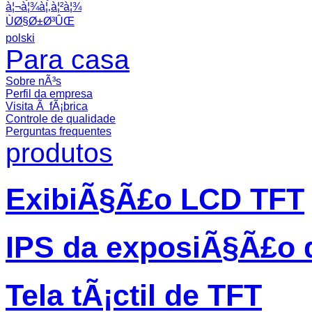
à¦¬à¦¾à¦‚à¦²à¦¾
ÙØ§Ø±Ø³ÛŒ
polski
Para casa
Sobre nÃ³s
Perfil da empresa
Visita Ã fÃ¡brica
Controle de qualidade
Perguntas frequentes
produtos
ExibiÃ§Ã£o LCD TFT
IPS da exposiÃ§Ã£o 
Tela tÃ¡ctil de TFT