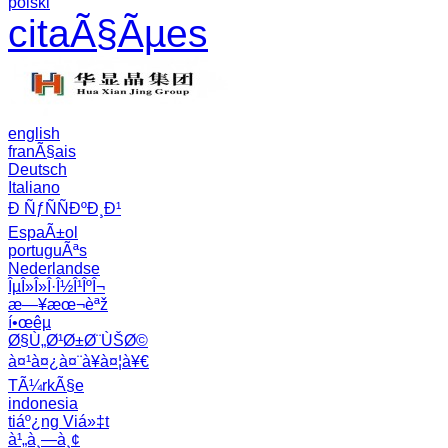
polski
citaÃ§Ãµes
english
franÃ§ais
Deutsch
Italiano
Ð ÑƒÑÑÐºÐ¸Ð¹
EspaÃ±ol
portuguÃªs
Nederlandse
ÎµÎ»Î»Î·Î½Î¹ÎºÎ¬
æ—¥æœ¬èªž
í•œêµ­
Ø§Ù„Ø¹Ø±Ø¨ÙŠØ©
à¤¹à¤¿à¤¨à¥à¤¦à¥€
TÃ¼rkÃ§e
indonesia
tiáº¿ng Viá»‡t
à¹„à¸—à¸¢