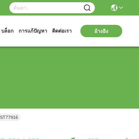
บล็อก
การแก้ปัญหา
ติดต่อเรา
อ้างอิง
C ST77916