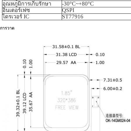
อุณหภูมิการเก็บรักษา
-
3
0°C~+
80
°C
อินเตอร์เฟซ
QSPI
ไดรเวอร์ IC
ST77916
การวาด