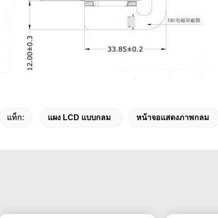
แท็ก:
แผง LCD แบบกลม
หน้าจอแสดงภาพกลม