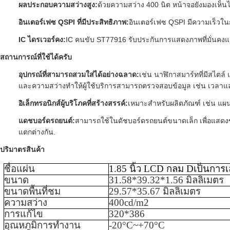
ผลประกอบความสว่างสูง
:
ด้วยความสว่าง 400 นิต หน้าจอยังมองเห็
อินเตอร์เฟซ QSPI ที่มีประสิทธิภาพ
:
อินเตอร์เฟซ QSPI มีความเร็วในก
IC ไดรเวอร์คง
:
IC คนขับ ST77916 รับประกันการแสดงภาพที่มั่นคงแ
สถานการณ์ที่ใช้ได้
ครับ
อุปกรณ์ที่สามารถสวมใส่ได้อย่างฉลาด
:
เช่น นาฬิกาสมาร์ทที่มีสไตล
และความสว่างทําให้ผู้ใช้บริการสามารถตรวจสอบข้อมูล เช่น เวลา
อิเล็กทรอนิกส์ผู้บริโภคที่สร้างสรรค์
:
เหมาะสําหรับผลิตภัณฑ์ เช่น แผ
แดชบอร์ดรถยนต์
:
สามารถใช้ในดัชบอร์ดรถยนต์ขนาดเล็ก เพื่อแสดงข้
แตกต่างกัน.
ปริมาตรสินค้า
ชื่อแผ่น
1.85 นิ้ว LCD กลม D
เป็นการเ
ขนาด
31.58*39.32*1.56 มิลลิเมตร
ขนาดพื้นที่ชม
29.57*35.67 มิลลิเมตร
ความสว่าง
40
0cd/m2
การแก้ไข
320*386
อุณหภูมิการทํางาน
-
20
°C~+
70
°C