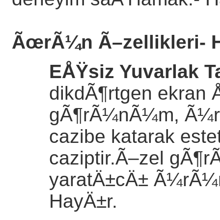
ÃœrÃ¼n Ã–zellikleri
- 
EÅŸsiz Yuvarlak 
dikdÃ¶rtgen ekran 
gÃ¶rÃ¼nÃ¼m, Ã¼rÃ¼
cazibe katarak est
caziptir.Ã–zel gÃ¶
yaratÄ±cÄ± Ã¼rÃ¼nl
HayÄ±r.