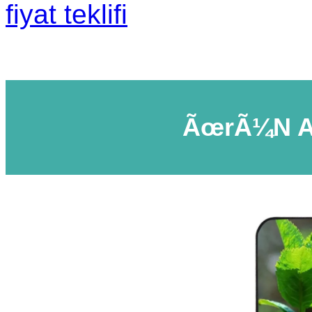
fiyat teklifi
ÃœrÃ¼n A