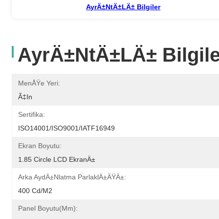
AyrÄ±ntÄ±lÄ± Bilgiler
AyrÄ±ntÄ±lÄ± Bilgile
MenÅŸe Yeri:
Ã‡in
Sertifika:
ISO14001/ISO9001/IATF16949
Ekran Boyutu:
1.85 Circle LCD EkranÄ±
Arka AydÄ±nlatma ParlaklÄ±ÄŸÄ±:
400 Cd/m2
Panel Boyutu(mm):