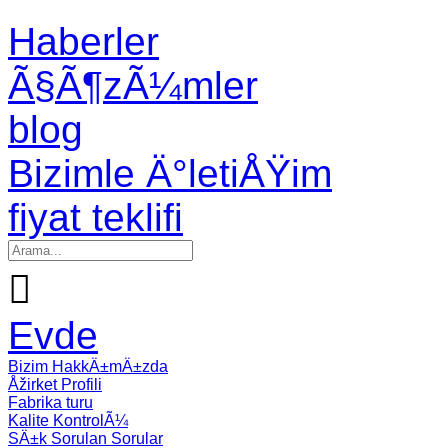
Haberler
Ã§Ã¶zÃ¼mler
blog
Bizimle Ä°letiÅŸim
fiyat teklifi

Evde
Bizim HakkÄ±mÄ±zda
Åžirket Profili
Fabrika turu
Kalite KontrolÃ¼
SÄ±k Sorulan Sorular