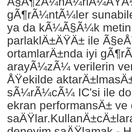
Ã§Ã¶zÃ¼nÃ¼rlÃ¼ÄŸÃ¼
gÃ¶rÃ¼ntÃ¼ler sunabil
ya da kÃ¼Ã§Ã¼k metin o
parlaklÄ±ÄŸÄ± ile Ã§eÅ
ortamlarÄ±nda iyi gÃ¶
arayÃ¼zÃ¼ verilerin veri
ÅŸekilde aktarÄ±lmas
sÃ¼rÃ¼cÃ¼ IC'si ile do
ekran performansÄ± ve 
saÄŸlar.KullanÄ±cÄ±lara
deneyim saÄŸlamak.
- 