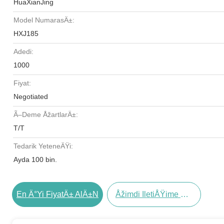
HuaXianJing
Model NumarasÄ±:
HXJ185
Adedi:
1000
Fiyat:
Negotiated
Ã–Deme ÅžartlarÄ±:
T/T
Tedarik YeteneÄŸi:
Ayda 100 bin.
En Ä°yi FiyatÄ± AlÄ±n
Åžimdi IletiÅŸime GeÃ§in