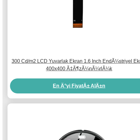
300 Cd/m2 LCD Yuvarlak Ekran 1.6 Inch EndÃ¼striyel Ek
400x400 Ã‡Ã¶zÃ¼nÃ¼rlÃ¼k
En Ä°yi FiyatÄ± AlÄ±n