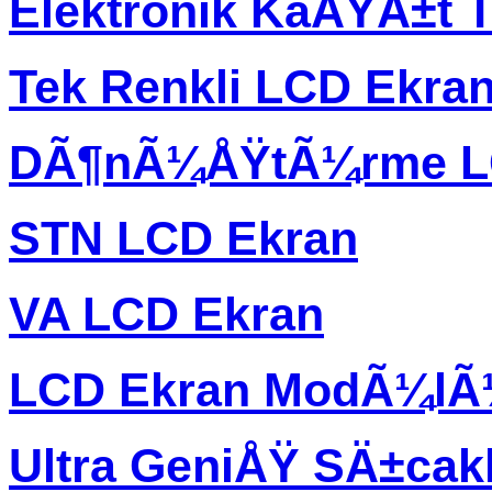
Elektronik KaÄŸÄ±t T
Tek Renkli LCD Ekra
DÃ¶nÃ¼ÅŸtÃ¼rme L
STN LCD Ekran
VA LCD Ekran
LCD Ekran ModÃ¼l
Ultra GeniÅŸ SÄ±ca