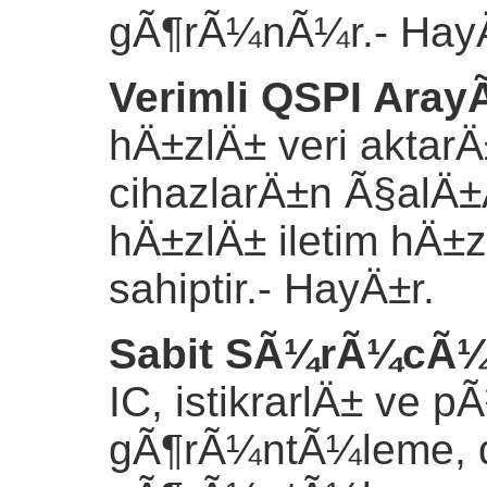
gÃ¶rÃ¼nÃ¼r.
- Hay
Verimli QSPI Ara
hÄ±zlÄ± veri aktar
cihazlarÄ±n Ã§alÄ±
hÄ±zlÄ± iletim hÄ±
sahiptir.
- HayÄ±r.
Sabit SÃ¼rÃ¼cÃ¼
IC, istikrarlÄ± ve
gÃ¶rÃ¼ntÃ¼leme, d