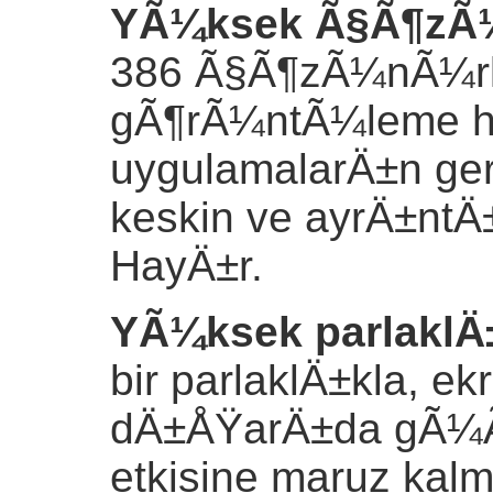
YÃ¼ksek Ã§Ã¶zÃ
386 Ã§Ã¶zÃ¼nÃ¼r
gÃ¶rÃ¼ntÃ¼leme has
uygulamalarÄ±n ger
keskin ve ayrÄ±ntÄ
HayÄ±r.
YÃ¼ksek parlaklÄ
bir parlaklÄ±kla, e
dÄ±ÅŸarÄ±da gÃ¼
etkisine maruz ka