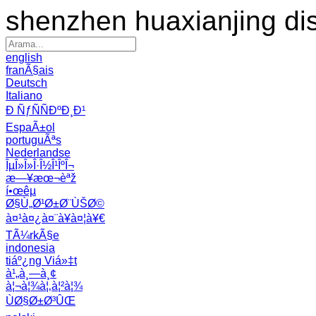
shenzhen huaxianjing di
english
franÃ§ais
Deutsch
Italiano
Ð ÑƒÑÑÐºÐ¸Ð¹
EspaÃ±ol
portuguÃªs
Nederlandse
ÎµÎ»Î»Î·Î½Î¹ÎºÎ¬
æ—¥æœ¬èªž
í•œêµ­
Ø§Ù„Ø¹Ø±Ø¨ÙŠØ©
à¤¹à¤¿à¤¨à¥à¤¦à¥€
TÃ¼rkÃ§e
indonesia
tiáº¿ng Viá»‡t
à¹„à¸—à¸¢
à¦¬à¦¾à¦‚à¦²à¦¾
ÙØ§Ø±Ø³ÛŒ