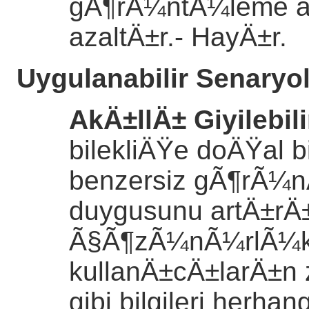
gÃ¶rÃ¼ntÃ¼leme a
azaltÄ±r.
- HayÄ±r.
Uygulanabilir Senaryo
AkÄ±llÄ± Giyilebili
bilekliÄŸe doÄŸal 
benzersiz gÃ¶rÃ
duygusunu artÄ±rÄ
Ã§Ã¶zÃ¼nÃ¼rlÃ¼k 
kullanÄ±cÄ±larÄ±n 
gibi bilgileri herha