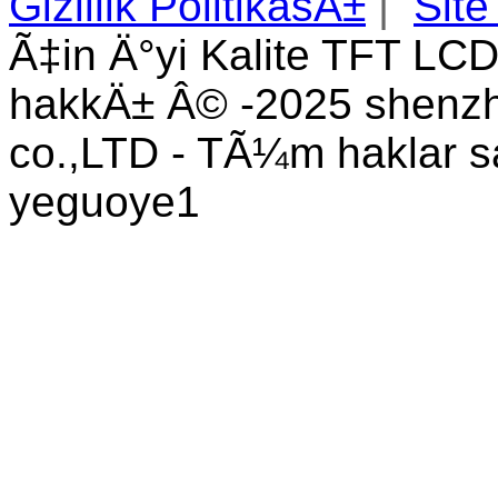
Gizlilik PolitikasÄ±
|
Site
Ã‡in Ä°yi Kalite TFT LCD
hakkÄ± Â© -2025 shenzhe
co.,LTD - TÃ¼m haklar s
yeguoye1