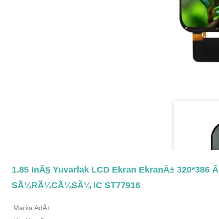
1.85 InÃ§ Yuvarlak LCD Ekran EkranÄ± 320*386
SÃ¼rÃ¼cÃ¼sÃ¼ IC ST77916
Marka AdÄ±: