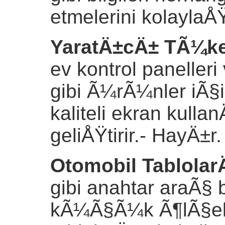
etmelerini kolaylaÅ
YaratÄ±cÄ± TÃ¼keti
ev kontrol panelleri
gibi Ã¼rÃ¼nler iÃ§
kaliteli ekran kull
geliÅŸtirir.
- HayÄ±r.
Otomobil Tablolar
gibi anahtar araÃ§ b
kÃ¼Ã§Ã¼k Ã¶lÃ§ekl