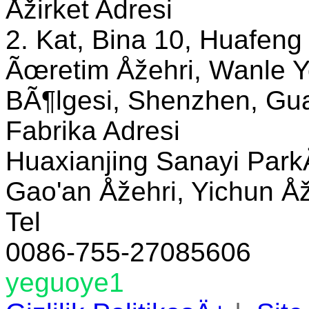
Åžirket Adresi
2. Kat, Bina 10, Huafeng
Ãœretim Åžehri, Wanle Y
BÃ¶lgesi, Shenzhen, Gua
Fabrika Adresi
Huaxianjing Sanayi Park
Gao'an Åžehri, Yichun Åže
Tel
0086-755-27085606
yeguoye1