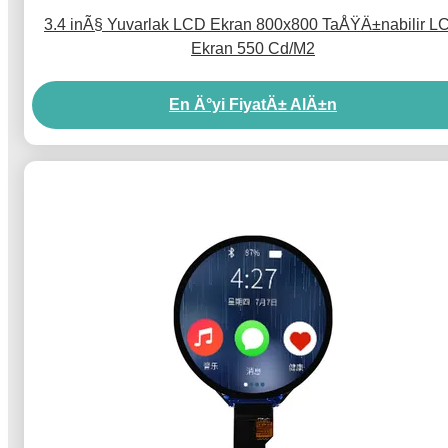
3.4 inÃ§ Yuvarlak LCD Ekran 800x800 TaÅŸÄ±nabilir L
Ekran 550 Cd/M2
En Ä°yi FiyatÄ± AlÄ±n