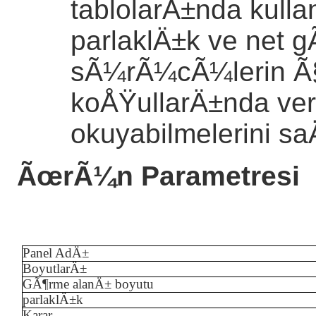
tablolarÄ±nda kulla
parlaklÄ±k ve net 
sÃ¼rÃ¼cÃ¼lerin Ã§
koÅŸullarÄ±nda ver
okuyabilmelerini sa
ÃœrÃ¼n Parametresi
Panel AdÄ±
BoyutlarÄ±
GÃ¶rme alanÄ± boyutu
parlaklÄ±k
Karar