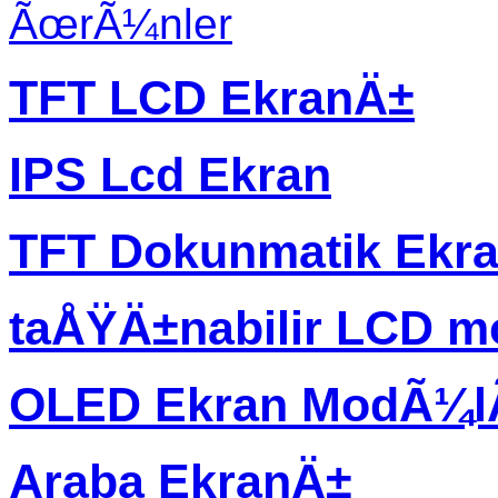
ÃœrÃ¼nler
TFT LCD EkranÄ±
IPS Lcd Ekran
TFT Dokunmatik Ekr
taÅŸÄ±nabilir LCD m
OLED Ekran ModÃ¼
Araba EkranÄ±