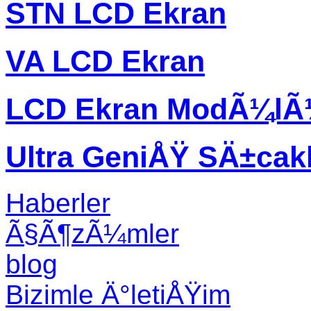
STN LCD Ekran
VA LCD Ekran
LCD Ekran ModÃ¼l
Ultra GeniÅŸ SÄ±ca
Haberler
Ã§Ã¶zÃ¼mler
blog
Bizimle Ä°letiÅŸim