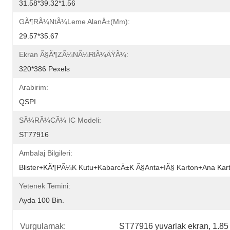
31.58*39.32*1.56
GÃ¶rÃ¼ntÃ¼leme AlanÄ±(mm):
29.57*35.67
Ekran Ã§Ã¶zÃ¼nÃ¼rlÃ¼ÄŸÃ¼:
320*386 Pexels
Arabirim:
QSPI
SÃ¼rÃ¼cÃ¼ IC Modeli:
ST77916
Ambalaj Bilgileri:
Blister+kÃ¶pÃ¼k Kutu+kabarcÄ±k Ã§anta+iÃ§ Karton+ana Kar
Yetenek Temini:
Ayda 100 Bin.
Vurgulamak:
ST77916 yuvarlak ekran
, 
1.85