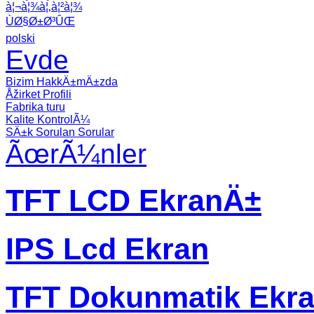
à¦¬à¦¾à¦‚à¦²à¦¾
ÙØ§Ø±Ø³ÛŒ
polski
Evde
Bizim HakkÄ±mÄ±zda
Åžirket Profili
Fabrika turu
Kalite KontrolÃ¼
SÄ±k Sorulan Sorular
ÃœrÃ¼nler
TFT LCD EkranÄ±
IPS Lcd Ekran
TFT Dokunmatik Ekr