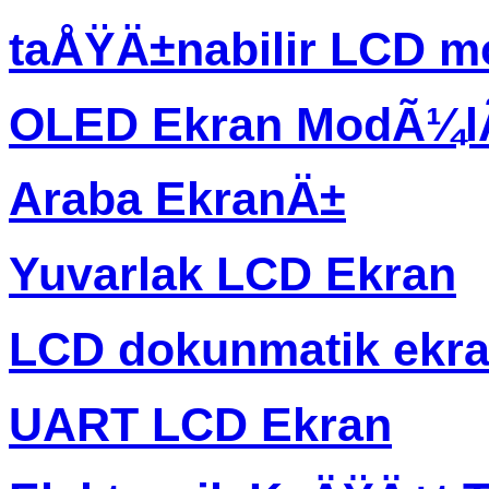
taÅŸÄ±nabilir LCD m
OLED Ekran ModÃ¼
Araba EkranÄ±
Yuvarlak LCD Ekran
LCD dokunmatik ekr
UART LCD Ekran