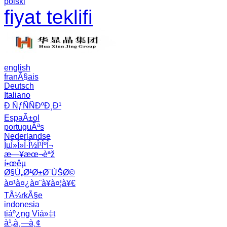
polski
fiyat teklifi
english
franÃ§ais
Deutsch
Italiano
Ð ÑƒÑÑÐºÐ¸Ð¹
EspaÃ±ol
portuguÃªs
Nederlandse
ÎµÎ»Î»Î·Î½Î¹ÎºÎ¬
æ—¥æœ¬èªž
í•œêµ­
Ø§Ù„Ø¹Ø±Ø¨ÙŠØ©
à¤¹à¤¿à¤¨à¥à¤¦à¥€
TÃ¼rkÃ§e
indonesia
tiáº¿ng Viá»‡t
à¹„à¸—à¸¢