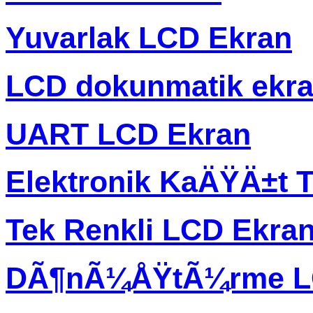
Yuvarlak LCD Ekran
LCD dokunmatik ekr
UART LCD Ekran
Elektronik KaÄŸÄ±t T
Tek Renkli LCD Ekra
DÃ¶nÃ¼ÅŸtÃ¼rme L