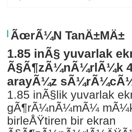
ÃœrÃ¼n TanÄ±mÄ±
1.85 inÃ§ yuvarlak ek
Ã§Ã¶zÃ¼nÃ¼rlÃ¼k 40
arayÃ¼z sÃ¼rÃ¼cÃ¼
1.85 inÃ§lik yuvarlak ek
gÃ¶rÃ¼nÃ¼mÃ¼ mÃ¼kem
birleÅŸtiren bir ekran