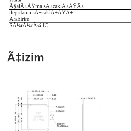
Ã§alÄ±ÅŸma sÄ±caklÄ±ÄŸÄ±
depolama sÄ±caklÄ±ÄŸÄ±
Arabirim
SÃ¼rÃ¼cÃ¼ IC
Ã‡izim