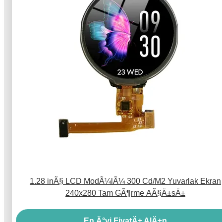
1.28 inÃ§ LCD ModÃ¼lÃ¼ 300 Cd/M2 Yuvarlak Ekran
240x280 Tam GÃ¶rme AÃ§Ä±sÄ±
En Ä°yi FiyatÄ± AlÄ±n