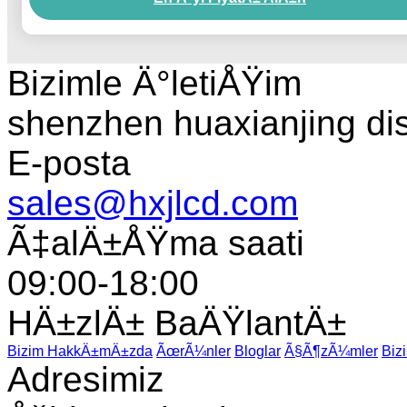
Bizimle Ä°letiÅŸim
shenzhen huaxianjing di
E-posta
sales@hxjlcd.com
Ã‡alÄ±ÅŸma saati
09:00-18:00
HÄ±zlÄ± BaÄŸlantÄ±
Bizim HakkÄ±mÄ±zda
ÃœrÃ¼nler
Bloglar
Ã§Ã¶zÃ¼mler
Biz
Adresimiz