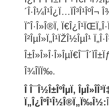
´Î·Î¼Î¹Î¿Ï…ÏÎ³Î¹ÎºÎ¬ 
ÏˆÎ·Î»Î®Ï‚ Ï€Î¿Î¹ÏŒÏ„Î
Î²ÎµÎ»Ï„Î¹ÏŽÎ½ÎµÎ¹ Ï„Î·
Î±Î»Î»Î·Î»ÎµÏ€Î¯Î´ÏÎ±Ïƒ
Î¾Î­ÏÏ‰.
Î Î¯Î½Î±ÎºÎµÏ‚ ÎµÎ»Î­Î
Ï„Î¿ÎºÎ¹Î½Î®Ï„Ï‰Î½
: