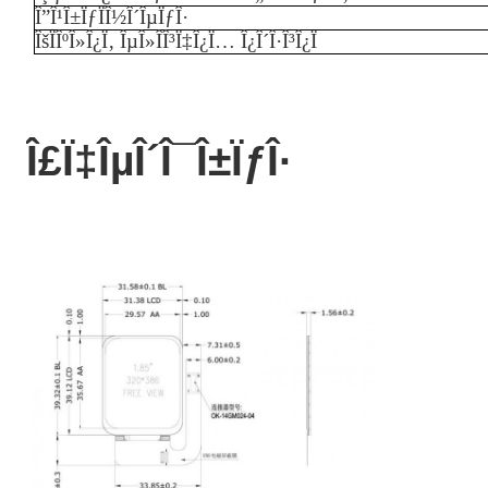
Î”Î¹Î±ÏƒÏÎ½Î´ÎµÏƒÎ·
ÎšÏÎºÎ»Î¿Ï‚ ÎµÎ»Î­Î³Ï‡Î¿Ï… Î¿Î´Î·Î³Î¿Ï
Î£Ï‡ÎµÎ´Î¯Î±ÏƒÎ·