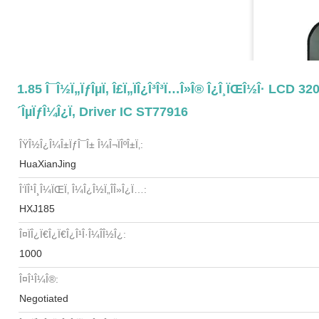
1.85 Î¯Î½Ï„ÏƒÎµÏ‚ Î£Ï„ÏÎ¿Î³Î³Ï…Î»Î® Î¿Î¸ÏŒÎ½Î· LCD 32
´ÎµÏƒÎ¼Î¿Ï‚ Driver IC ST77916
ÎŸÎ½Î¿Î¼Î±ÏƒÎ¯Î± Î¼Î¬ÏÎºÎ±Ï‚:
HuaXianJing
Î‘ÏÎ¹Î¸Î¼ÏŒÏ‚ Î¼Î¿Î½Ï„Î­Î»Î¿Ï…:
HXJ185
Î¤ÏÎ¿Ï€Î¿Ï€Î¿Î¹Î·Î¼Î­Î½Î¿:
1000
Î¤Î¹Î¼Î®:
Negotiated