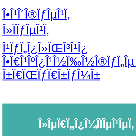
Î•Î¹Î´Î®ÏƒÎµÎ¹Ï‚
Î»ÏÏƒÎµÎ¹Ï‚
Î¹ÏƒÏ„Î¿Î»ÏŒÎ³Î¹Î¿
Î•Ï€Î¹ÎºÎ¿Î¹Î½Ï‰Î½Î®ÏƒÏ„Îµ
Î±Ï€ÏŒÏƒÏ€Î±ÏƒÎ¼Î±
Î»ÎµÏ€Ï„Î¿Î¼Î­ÏÎµÎ¹ÎµÏ