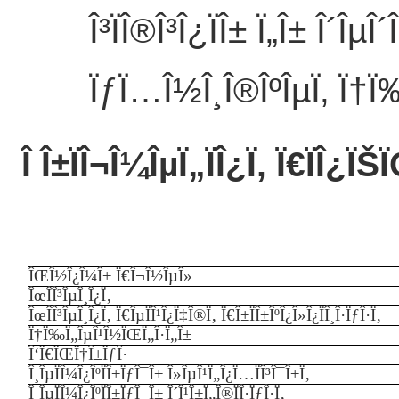
Î³ÏÎ®Î³Î¿ÏÎ± Ï„Î± Î´ÎµÎ
ÏƒÏ…Î½Î¸Î®ÎºÎµÏ‚ Ï†Ï‰
Î Î±ÏÎ¬Î¼ÎµÏ„ÏÎ¿Ï‚ Ï€ÏÎ¿Ï
ÎŒÎ½Î¿Î¼Î± Ï€Î¬Î½ÎµÎ»
ÎœÎ­Î³ÎµÎ¸Î¿Ï‚
ÎœÎ­Î³ÎµÎ¸Î¿Ï‚ Ï€ÎµÏÎ¹Î¿Ï‡Î®Ï‚ Ï€Î±ÏÎ±ÎºÎ¿Î»Î¿ÏÎ¸Î·ÏƒÎ·Ï‚
Ï†Ï‰Ï„ÎµÎ¹Î½ÏŒÏ„Î·Ï„Î±
Î‘Ï€ÏŒÏ†Î±ÏƒÎ·
Î¸ÎµÏÎ¼Î¿ÎºÏÎ±ÏƒÎ¯Î± Î»ÎµÎ¹Ï„Î¿Ï…ÏÎ³Î¯Î±Ï‚
Î¸ÎµÏÎ¼Î¿ÎºÏÎ±ÏƒÎ¯Î± Î´Î¹Î±Ï„Î®ÏÎ·ÏƒÎ·Ï‚