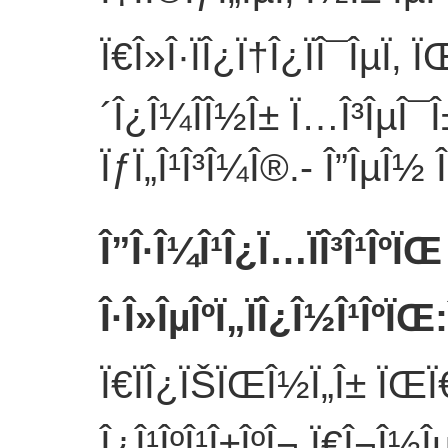
Ï€Î»Î·ÏÎ¿Ï†Î¿ÏÎ¯ÎµÏ‚ 
´Î¿Î¼Î­Î½Î± Ï…Î³ÎµÎ¯Î
ÏƒÏ„Î¹Î³Î¼Î®.
- Î”ÎµÎ½ Î
Î”Î·Î¼Î¹Î¿Ï…ÏÎ³Î¹ÎºÏ
Î·Î»ÎµÎºÏ„ÏÎ¿Î½Î¹ÎºÏŒ
:
Ï€ÏÎ¿ÏŠÏŒÎ½Ï„Î± ÏŒÏ
Î¿Î¹ÎºÎ¹Î±ÎºÎ¬ Ï€Î¬Î½Îµ