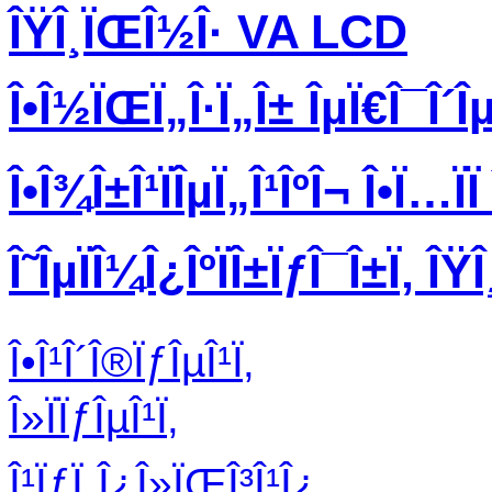
ÎŸÎ¸ÏŒÎ½Î· VA LCD
Î•Î½ÏŒÏ„Î·Ï„Î± ÎµÏ€Î¯Î´Î
Î•Î¾Î±Î¹ÏÎµÏ„Î¹ÎºÎ¬ Î•Ï…ÏÏ
Î˜ÎµÏÎ¼Î¿ÎºÏÎ±ÏƒÎ¯Î±Ï‚ 
Î•Î¹Î´Î®ÏƒÎµÎ¹Ï‚
Î»ÏÏƒÎµÎ¹Ï‚
Î¹ÏƒÏ„Î¿Î»ÏŒÎ³Î¹Î¿