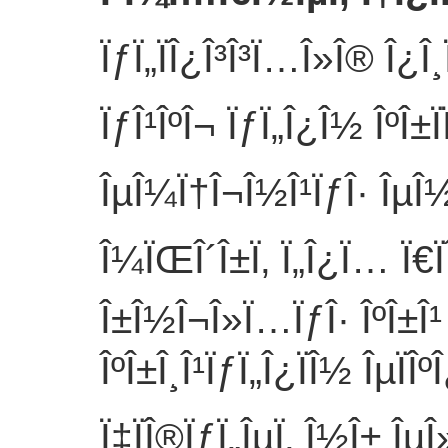
ÏƒÏ„ÏÎ¿Î³Î³Ï…Î»Î® Î¿Î
ÏƒÎ¹ÎºÎ¬ ÏƒÏ„Î¿Î½ ÎºÎ±Ï
ÎµÎ¼Ï†Î¬Î½Î¹ÏƒÎ· ÎµÎ½Î¹
Î¼ÏŒÎ´Î±Ï‚ Ï„Î¿Ï… Ï€
Î±Î½Î¬Î»Ï…ÏƒÎ· ÎºÎ±Î¹
ÎºÎ±Î¸Î¹ÏƒÏ„Î¿ÏÎ½ ÎµÏÎ
Ï‡ÏÎ®ÏƒÏ„ÎµÏ‚ Î½Î± Îµ