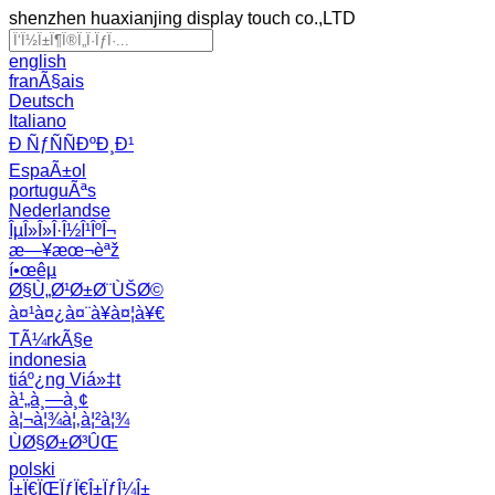
shenzhen huaxianjing display touch co.,LTD
english
franÃ§ais
Deutsch
Italiano
Ð ÑƒÑÑÐºÐ¸Ð¹
EspaÃ±ol
portuguÃªs
Nederlandse
ÎµÎ»Î»Î·Î½Î¹ÎºÎ¬
æ—¥æœ¬èªž
í•œêµ­
Ø§Ù„Ø¹Ø±Ø¨ÙŠØ©
à¤¹à¤¿à¤¨à¥à¤¦à¥€
TÃ¼rkÃ§e
indonesia
tiáº¿ng Viá»‡t
à¹„à¸—à¸¢
à¦¬à¦¾à¦‚à¦²à¦¾
ÙØ§Ø±Ø³ÛŒ
polski
Î±Ï€ÏŒÏƒÏ€Î±ÏƒÎ¼Î±