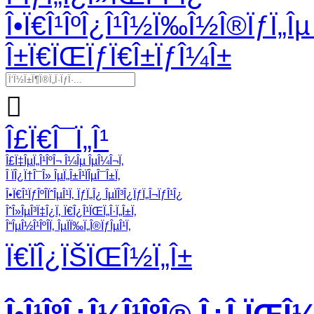
Î•Ï€Î¹ÎºÎ¿Î¹Î½Ï‰Î½Î®ÏƒÏ„Îµ
Î±Ï€ÏŒÏƒÏ€Î±ÏƒÎ¼Î±

Î£Ï€Î¯Ï„Î¹
Î£Ï‡ÎµÏ„Î¹ÎºÎ¬ Î¼Îµ ÎµÎ¼Î¬Ï‚
Î ÏÎ¿Ï†Î¯Î» ÎµÏ„Î±Î¹ÏÎµÎ¯Î±Ï‚
Î•Ï€Î¹ÏƒÎºÎ­ÏˆÎµÎ¹Ï‚ ÏƒÏ„Î¿ ÎµÏÎ³Î¿ÏƒÏ„Î¬ÏƒÎ¹Î¿
ÎˆÎ»ÎµÎ³Ï‡Î¿Ï‚ Ï€Î¿Î¹ÏŒÏ„Î·Ï„Î±Ï‚
Î“ÎµÎ½Î¹ÎºÎ­Ï‚ ÎµÏÏ‰Ï„Î®ÏƒÎµÎ¹Ï‚
Ï€ÏÎ¿ÏŠÏŒÎ½Ï„Î±