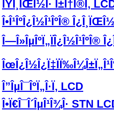
ÎŸÎ¸ÏŒÎ½Î· Î±Ï†Î®Ï‚ LC
Î•Î¹ÎºÎ¿Î½Î¹ÎºÎ® Î¿Î¸ÏŒ
Î—Î»ÎµÎºÏ„ÏÎ¿Î½Î¹ÎºÎ® Î¿Î
ÎœÎ¿Î½Î¿Ï‡ÏÏ‰Î¼Î±Ï„Î¹Î
Î”ÎµÎ¯ÎºÏ„Î·Ï‚ LCD
Î•Ï€Î¯Î´ÎµÎ¹Î¾Î· STN L