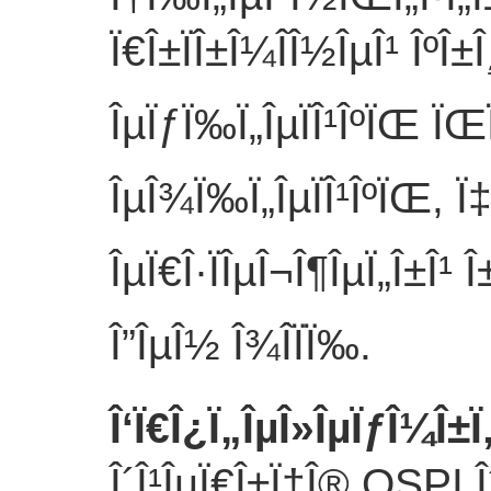
Ï€Î±ÏÎ±Î¼Î­Î½ÎµÎ¹ ÎºÎ±
ÎµÏƒÏ‰Ï„ÎµÏÎ¹ÎºÏŒ ÏŒÏ
ÎµÎ¾Ï‰Ï„ÎµÏÎ¹ÎºÏŒ, Ï‡
ÎµÏ€Î·ÏÎµÎ¬Î¶ÎµÏ„Î±Î¹
Î”ÎµÎ½ Î¾Î­ÏÏ‰.
Î‘Ï€Î¿Ï„ÎµÎ»ÎµÏƒÎ¼Î±Ï
Î´Î¹ÎµÏ€Î±Ï†Î® QSPI Î´Î¹