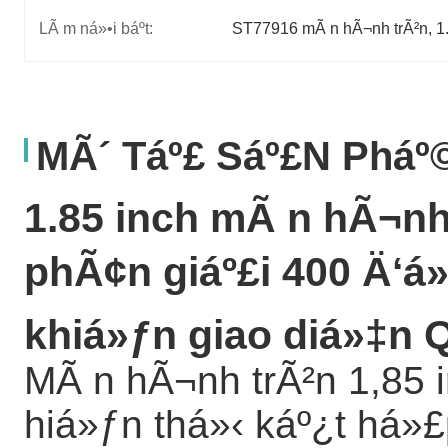
LÃ m ná»•i báº­t:
ST77916 mÃ n hÃ¬nh trÃ²n
, 
1
MÃ´ Táº£ Sáº£n Phá
1.85 inch mÃ n hÃ¬nh
phÃ¢n giáº£i 400 Ä‘á
khiá»ƒn giao diá»‡n 
MÃ n hÃ¬nh trÃ²n 1,85 
hiá»ƒn thá»‹ káº¿t há»