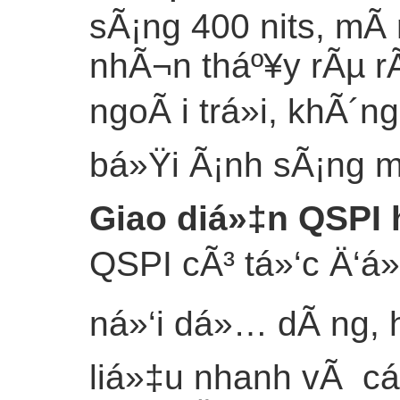
sÃ¡ng 400 nits, mÃ
nhÃ¬n tháº¥y rÃµ r
ngoÃ i trá»i, khÃ
bá»Ÿi Ã¡nh sÃ¡ng m
Giao diá»‡n QSPI 
QSPI cÃ³ tá»‘c Ä‘á
ná»‘i dá»… dÃ ng, 
liá»‡u nhanh vÃ cá