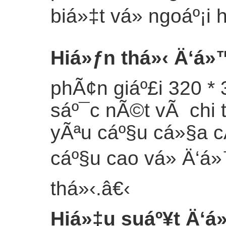
biá»‡t vá» ngoáº¡i
Hiá»ƒn thá»‹ Ä‘á»
phÃ¢n giáº£i 320 *
sáº¯c nÃ©t vÃ chi t
yÃªu cáº§u cá»§a 
cáº§u cao vá» Ä‘á
thá»‹.
â€‹
Hiá»‡u suáº¥t Ä‘á