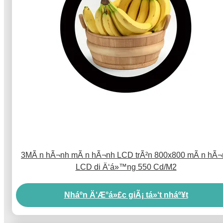
3MÃ n hÃ¬nh mÃ n hÃ¬nh LCD trÃ²n 800x800 mÃ n hÃ¬
LCD di Ä‘á»™ng 550 Cd/M2
Nháº­n Ä‘Æ°á»£c giÃ¡ tá»‘t nháº¥t