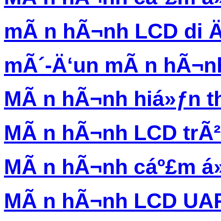
mÃ n hÃ¬nh LCD di 
mÃ´-Ä‘un mÃ n hÃ¬n
MÃ n hÃ¬nh hiá»ƒn th
MÃ n hÃ¬nh LCD trÃ
MÃ n hÃ¬nh cáº£m á
MÃ n hÃ¬nh LCD UA