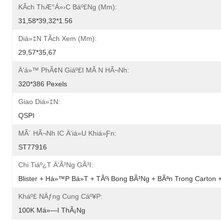
KÃ­ch ThÆ°á»›c Báº£ng (mm):
31,58*39,32*1.56
Diá»‡n TÃ­ch Xem (mm):
29,57*35,67
Ä‘á»™ PhÃ¢n Giáº£i MÃ N HÃ¬nh:
320*386 Pexels
Giao Diá»‡n:
QSPI
MÃ´ HÃ¬nh IC Ä‘iá»u Khiá»ƒn:
ST77916
Chi Tiáº¿t Ä‘Ã³ng GÃ³i:
Blister + Há»™p Bá»t + TÃºi Bong BÃ³ng + BÃªn Trong Carton 
Kháº£ NÄƒng Cung Cáº¥p:
100K Má»—I ThÃ¡ng