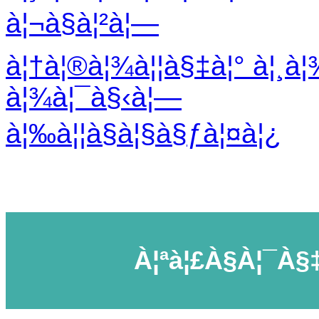
à¦¬à§à¦²à¦—
à¦†à¦®à¦¾à¦¦à§‡à¦° à¦¸à
à¦¾à¦¯à§‹à¦—
à¦‰à¦¦à§à¦§à§ƒà¦¤à¦¿
À¦ªà¦£à§à¦¯à§