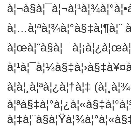
à¦¬à§à¦¯à¦¬à¦¹à¦¾à¦°à¦
à¦…à¦ªà¦¾à¦°à§‡à¦¶à¦¨ à¦
à¦œà¦¨à§à¦¯ à¦¡à¦¿à¦œà
à¦¹à¦¯à¦¼à§‡à¦›à§‡à¥¤à¦
à¦à¦¸à¦ªà¦¿à¦†à¦‡ (à¦¸à
à¦ªà§‡à¦°à¦¿à¦«à§‡à¦°à¦
à¦‡à¦¨à§à¦Ÿà¦¾à¦°à¦«à§