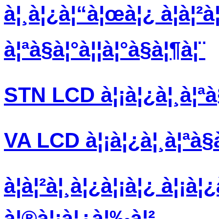
à¦¸à¦¿à¦“à¦œà¦¿ à¦à¦²à
à¦ªà§à¦°à¦¦à¦°à§à¦¶à¦¨
STN LCD à¦¡à¦¿à¦¸à¦ªà
VA LCD à¦¡à¦¿à¦¸à¦ªà§
à¦à¦²à¦¸à¦¿à¦¡à¦¿ à¦¡à¦
à¦®à¦¡à¦¿à¦‰à¦²