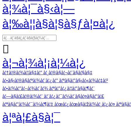
à¦¾à¦¯à§‹à¦—
à¦‰à¦¦à§à¦§à§ƒà¦¤à¦¿

à¦¬à¦¾à¦¡à¦¼à¦¿
à¦†à¦®à¦¾à¦¦à§‡à¦° à¦¸à¦®à§à¦¬à¦¨à§à¦§à§‡
à¦•à§‹à¦®à§à¦ªà¦¾à¦¨à¦¿à¦° à¦ªà§à¦°à§‹à¦«à¦¾à¦‡à¦²
à¦•à¦¾à¦°à¦–à¦¾à¦¨à¦¾ à¦ªà¦°à¦¿à¦¦à¦°à§à¦¶à¦¨
à¦—à§à¦£à¦®à¦¾à¦¨ à¦¨à¦¿à¦¯à¦¼à¦¨à§à¦¤à§à¦°à¦£
à¦ªà§à¦°à¦¾à¦¯à¦¼à¦¶à¦‡ à¦œà¦¿à¦œà§à¦žà¦¾à¦¸à¦¿à¦¤ à¦ªà§à¦°
à¦ªà¦£à§à¦¯