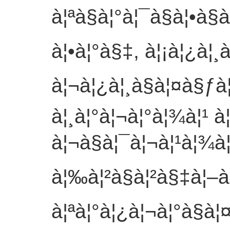
à¦ªà§à¦°à¦¯à§à¦•à§
à¦•à¦°à§‡, à¦¡à¦¿à¦¸
à¦¬à¦¿à¦¸à§à¦¤à§ƒà
à¦¸à¦°à¦¬à¦°à¦¾à¦¹ à
à¦¬à§à¦¯à¦¬à¦¹à¦¾à
à¦‰à¦²à§à¦²à§‡à¦–
à¦ªà¦°à¦¿à¦¬à¦°à§à¦