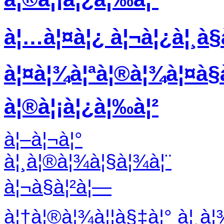
à¦…à¦¤à¦¿ à¦¬à¦¿à¦¸à§
à¦¤à¦¾à¦ªà¦®à¦¾à¦¤à§à¦
à¦®à¦¡à¦¿à¦‰à¦²
à¦–à¦¬à¦°
à¦¸à¦®à¦¾à¦§à¦¾à¦¨
à¦¬à§à¦²à¦—
à¦†à¦®à¦¾à¦¦à§‡à¦° à¦¸à