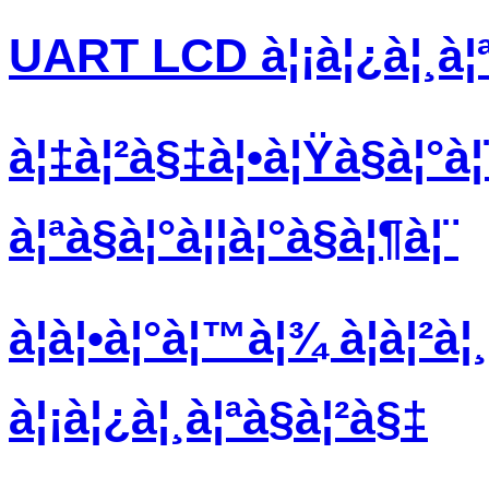
UART LCD à¦¡à¦¿à¦¸à¦ª
à¦‡à¦²à§‡à¦•à¦Ÿà§à¦°à
à¦ªà§à¦°à¦¦à¦°à§à¦¶à¦¨
à¦à¦•à¦°à¦™à¦¾ à¦à¦²à¦
à¦¡à¦¿à¦¸à¦ªà§à¦²à§‡