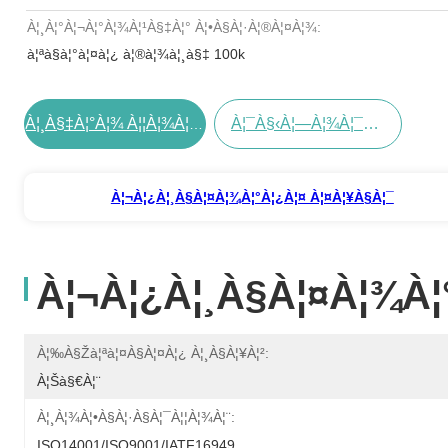
À¦¸à¦°à¦¬à¦°à¦¾à¦¹à§‡à¦° À¦•à§à¦·à¦®à¦¤à¦¾:
à¦ªà§à¦°à¦¤à¦¿ à¦®à¦¾à¦¸à§‡ 100k
À¦¯à§‹à¦—À¦¾à¦¯à§‹à¦— À¦•à¦°à§à¦¨
À¦¸à§‡à¦°à¦¾ À¦¦à¦¾à¦® À¦ªà¦¾à¦¨
À¦¬à¦¿à¦¸à§à¦¤à¦¾à¦°à¦¿à¦¤ À¦¤à¦¥à§à¦¯
À¦¬à¦¿à¦¸à§à¦¤à¦¾à¦
À¦‰à§Žà¦ªà¦¤à§à¦¤à¦¿ À¦¸à§à¦¥à¦²:
À¦šà§€à¦¨
À¦¸à¦¾à¦•à§à¦·à§à¦¯à¦¦à¦¾à¦¨:
ISO14001/ISO9001/IATF16949