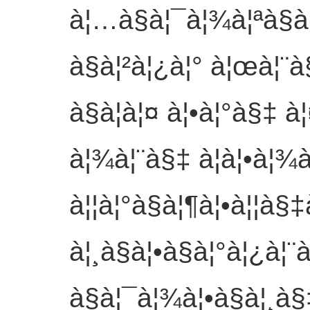
à¦…à§à¦¯à¦¾à¦ªà§à
à§à¦²à¦¿à¦° à¦œà¦¨à
à§à¦à¦¤ à¦•à¦°à§‡ 
à¦¾à¦¨à§‡ à¦à¦•à¦¾à
à¦¦à¦°à§à¦¶à¦•à¦¦à§‡
à¦¸à§à¦•à§à¦°à¦¿à¦
à§à¦¯à¦¾à¦•à§à¦¸à§