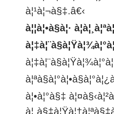
à¦¹à¦¬à§‡.
â€‹
à¦¦à¦•à§à¦· à¦à¦¸à¦ª
à¦‡à¦¨à§à¦Ÿà¦¾à¦°
à¦‡à¦¨à§à¦Ÿà¦¾à¦°à
à¦ªà§à¦°à¦•à§à¦°à¦
à¦•à¦°à§‡ à¦¤à§‹à¦²
à¦¸à§‡à¦Ÿà¦†à¦ªà§‡