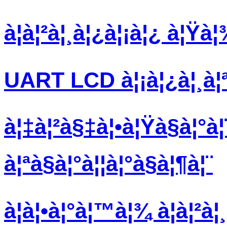
à¦à¦²à¦¸à¦¿à¦¡à¦¿ à¦Ÿà¦
UART LCD à¦¡à¦¿à¦¸à¦ª
à¦‡à¦²à§‡à¦•à¦Ÿà§à¦°à
à¦ªà§à¦°à¦¦à¦°à§à¦¶à¦¨
à¦à¦•à¦°à¦™à¦¾ à¦à¦²à¦