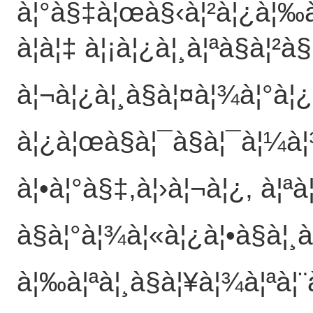
à¦°à§‡à¦œà§‹à¦²à¦¿à¦‰à
à¦à¦‡ à¦¡à¦¿à¦¸à¦ªà§à¦²
à¦¬à¦¿à¦¸à§à¦¤à¦¾à¦°à¦¿
à¦¿à¦œà§à¦¯à§à¦¯à¦¼à¦
à¦•à¦°à§‡,à¦›à¦¬à¦¿, à¦ªà
à§à¦°à¦¾à¦«à¦¿à¦•à§à¦¸à
à¦‰à¦ªà¦¸à§à¦¥à¦¾à¦ªà¦¨