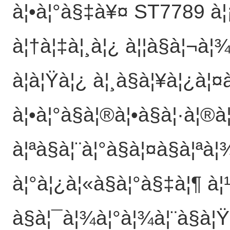
à¦•à¦°à§‡à¥¤ ST7789 à¦¡
à¦†à¦‡à¦¸à¦¿ à¦¦à§à¦¬à¦
à¦à¦Ÿà¦¿ à¦¸à§à¦¥à¦¿à¦
à¦•à¦°à§à¦®à¦•à§à¦·à¦®à
à¦ªà§à¦¨à¦°à§à¦¤à§à¦ªà¦
à¦°à¦¿à¦«à§à¦°à§‡à¦¶ à
à§à¦¯à¦¾à¦°à¦¾à¦¨à§à¦