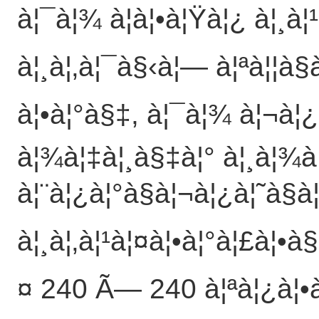
à¦¯à¦¾ à¦à¦•à¦Ÿà¦¿ à¦¸à¦¹
à¦¸à¦‚à¦¯à§‹à¦— à¦ªà¦¦à§
à¦•à¦°à§‡, à¦¯à¦¾ à¦¬à¦¿
à¦¾à¦‡à¦¸à§‡à¦° à¦¸à¦¾
à¦¨à¦¿à¦°à§à¦¬à¦¿à¦˜à§à
à¦¸à¦‚à¦¹à¦¤à¦•à¦°à¦£à¦•à
¤ 240 Ã— 240 à¦ªà¦¿à¦•à