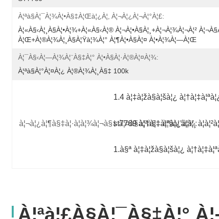
À¦ªà§à¦¯à¦¾à¦•à§‡à¦œà¦¿à¦‚ À¦¬à¦¿à¦¬à¦°à¦£:
À¦«à§‹à¦¸à§à¦•à¦¾+à¦«à§‹à¦® À¦¬à¦•à§à¦¸+à¦¬à¦¾à¦¬à¦² À¦¬à§
À¦œ+à¦®à¦¾à¦¸à§à¦Ÿà¦¾à¦° À¦¶à¦•à§à¦¤ À¦•à¦¾à¦—À¦œ
À¦¯à§‹à¦—À¦¾à¦¨à§‡à¦° À¦•à§à¦·à¦®à¦¤à¦¾:
À¦ªà§à¦°à¦¤à¦¿ À¦®à¦¾à¦¸à§‡ 100k
1.4 à¦‡à¦žà§à¦šà¦¿ à¦†à¦‡à¦ªà¦¿à
à¦¬à¦¿à¦¶à§‡à¦·à¦­à¦¾à¦¬à§‡ à¦¤à§à¦²à§‡ à¦§à¦°à¦¾:
st7789 à¦†à¦‡à¦ªà¦¿à¦à¦¸ à¦à¦²à
1.à§ª à¦‡à¦žà§à¦šà¦¿ à¦†à¦‡à¦ªà¦
À¦ªà¦£à§à¦¯à§‡à¦° À¦