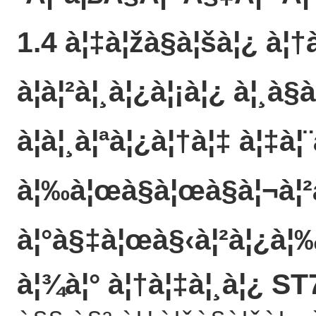
1.4 à¦‡à¦žà§à¦šà¦¿ à¦†à
à¦à¦²à¦¸à¦¿à¦¡à¦¿ à¦¸à§à
à¦à¦¸à¦ªà¦¿à¦†à¦‡ à¦‡à
à¦‰à¦œà§à¦œà§à¦¬à¦²
à¦°à§‡à¦œà§‹à¦²à¦¿à¦‰à
à¦¾à¦° à¦†à¦‡à¦¸à¦¿ S