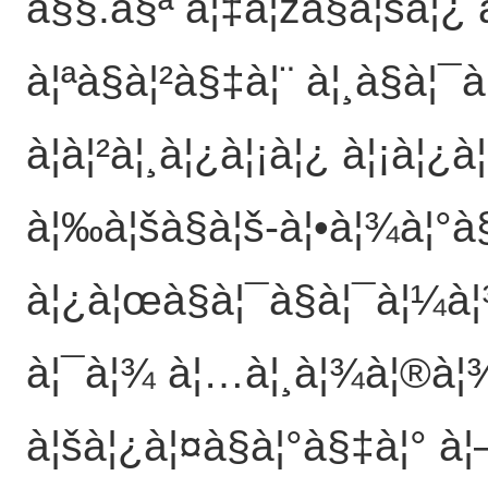
à§§.à§ª à¦‡à¦žà§à¦šà¦¿ à
à¦ªà§à¦²à§‡à¦¨ à¦¸à§à¦¯à
à¦à¦²à¦¸à¦¿à¦¡à¦¿ à¦¡à¦¿à
à¦‰à¦šà§à¦š-à¦•à¦¾à¦°à§
à¦¿à¦œà§à¦¯à§à¦¯à¦¼à¦
à¦¯à¦¾ à¦…à¦¸à¦¾à¦®à¦¾
à¦šà¦¿à¦¤à§à¦°à§‡à¦° à¦