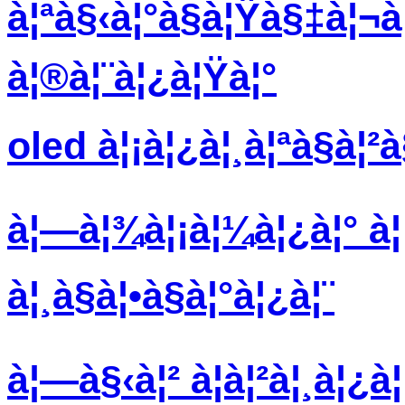
à¦ªà§‹à¦°à§à¦Ÿà§‡à¦¬à¦²
à¦®à¦¨à¦¿à¦Ÿà¦°
oled à¦¡à¦¿à¦¸à¦ªà§à¦
à¦—à¦¾à¦¡à¦¼à¦¿à¦° à¦¡
à¦¸à§à¦•à§à¦°à¦¿à¦¨
à¦—à§‹à¦² à¦à¦²à¦¸à¦¿à¦