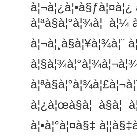
à¦¬à¦¿à¦•à§ƒà¦¤à¦¿
à¦ªà§à¦°à¦¾à¦¯à¦¼ à
à¦¬à¦¸à§à¦¥à¦¾à¦¨ 
à¦§à¦¾à¦°à¦¾à¦¬à¦¾à¦
à¦ªà§à¦°à¦¾à¦£à¦¬à¦¨
à¦¿à¦œà§à¦¯à§à¦¯à
à¦•à¦°à¦¤à§‡ à¦¦à§‡à