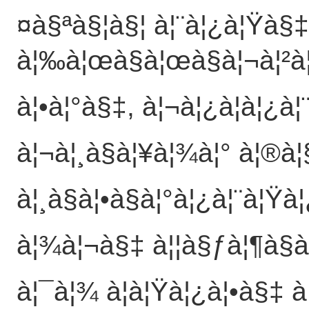
¤à§ªà§¦à§¦ à¦¨à¦¿à¦Ÿà§‡
à¦‰à¦œà§à¦œà§à¦¬à¦²à
à¦•à¦°à§‡, à¦¬à¦¿à¦­à¦¿à¦
à¦¬à¦¸à§à¦¥à¦¾à¦° à¦®à
à¦¸à§à¦•à§à¦°à¦¿à¦¨à¦Ÿà¦
à¦¾à¦¬à§‡ à¦¦à§ƒà¦¶à§à
à¦¯à¦¾ à¦à¦Ÿà¦¿à¦•à§‡ à¦