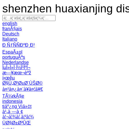
shenzhen huaxianjing di
english
franÃ§ais
Deutsch
Italiano
Ð ÑƒÑÑÐºÐ¸Ð¹
EspaÃ±ol
portuguÃªs
Nederlandse
ÎµÎ»Î»Î·Î½Î¹ÎºÎ¬
æ—¥æœ¬èªž
í•œêµ­
Ø§Ù„Ø¹Ø±Ø¨ÙŠØ©
à¤¹à¤¿à¤¨à¥à¤¦à¥€
TÃ¼rkÃ§e
indonesia
tiáº¿ng Viá»‡t
à¹„à¸—à¸¢
à¦¬à¦¾à¦‚à¦²à¦¾
ÙØ§Ø±Ø³ÛŒ