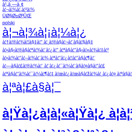
à¹„à¸—à¸¢
à¦¬à¦¾à¦‚à¦²à¦¾
ÙØ§Ø±Ø³ÛŒ
polski
à¦¬à¦¾à¦¡à¦¼à¦¿
à¦†à¦®à¦¾à¦¦à§‡à¦° à¦¸à¦®à§à¦¬à¦¨à§à¦§à§‡
à¦•à§‹à¦®à§à¦ªà¦¾à¦¨à¦¿à¦° à¦ªà§à¦°à§‹à¦«à¦¾à¦‡à¦²
à¦•à¦¾à¦°à¦–à¦¾à¦¨à¦¾ à¦ªà¦°à¦¿à¦¦à¦°à§à¦¶à¦¨
à¦—à§à¦£à¦®à¦¾à¦¨ à¦¨à¦¿à¦¯à¦¼à¦¨à§à¦¤à§à¦°à¦£
à¦ªà§à¦°à¦¾à¦¯à¦¼à¦¶à¦‡ à¦œà¦¿à¦œà§à¦žà¦¾à¦¸à¦¿à¦¤ à¦ªà§à¦°
à¦ªà¦£à§à¦¯
à¦Ÿà¦¿à¦à¦«à¦Ÿà¦¿ à¦à¦