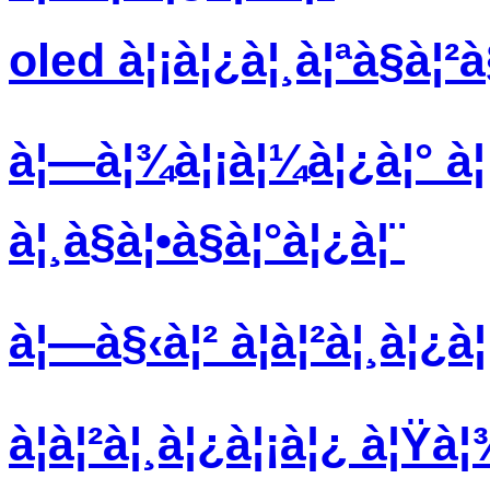
oled à¦¡à¦¿à¦¸à¦ªà§à¦
à¦—à¦¾à¦¡à¦¼à¦¿à¦° à¦¡
à¦¸à§à¦•à§à¦°à¦¿à¦¨
à¦—à§‹à¦² à¦à¦²à¦¸à¦¿à¦
à¦à¦²à¦¸à¦¿à¦¡à¦¿ à¦Ÿà¦