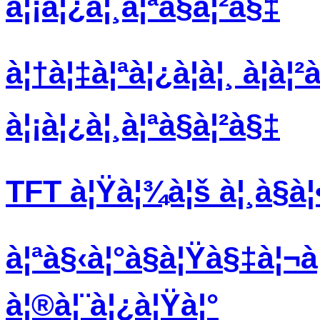
à¦¡à¦¿à¦¸à¦ªà§à¦²à§‡
à¦†à¦‡à¦ªà¦¿à¦à¦¸ à¦à¦²
à¦¡à¦¿à¦¸à¦ªà§à¦²à§‡
TFT à¦Ÿà¦¾à¦š à¦¸à§à¦•
à¦ªà§‹à¦°à§à¦Ÿà§‡à¦¬à¦²
à¦®à¦¨à¦¿à¦Ÿà¦°