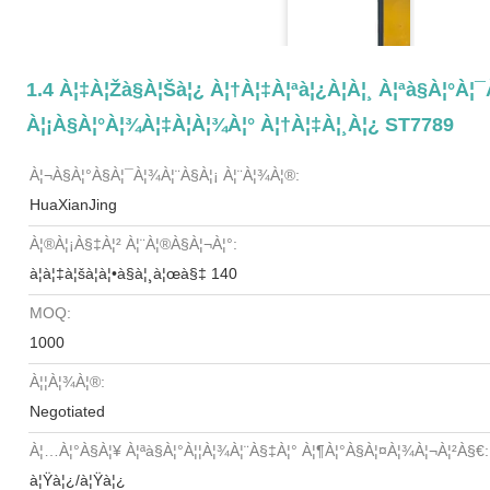
1.4 À¦‡à¦žà§à¦šà¦¿ À¦†à¦‡à¦ªà¦¿à¦à¦¸ À¦ªà§à¦°à¦¯
À¦¡à§à¦°à¦¾à¦‡à¦­à¦¾à¦° À¦†à¦‡à¦¸à¦¿ ST7789
À¦¬à§à¦°à§à¦¯à¦¾à¦¨à§à¦¡ À¦¨à¦¾à¦®:
HuaXianJing
À¦®à¦¡à§‡à¦² À¦¨à¦®à§à¦¬à¦°:
à¦à¦‡à¦šà¦à¦•à§à¦¸à¦œà§‡ 140
MOQ:
1000
À¦¦à¦¾à¦®:
Negotiated
À¦…à¦°à§à¦¥ À¦ªà§à¦°à¦¦à¦¾à¦¨à§‡à¦° À¦¶à¦°à§à¦¤à¦¾à¦¬à¦²à§€:
à¦Ÿà¦¿/à¦Ÿà¦¿