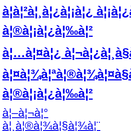
à¦à¦²à¦¸à¦¿à¦¡à¦¿ à¦¡à¦
à¦®à¦¡à¦¿à¦‰à¦²
à¦…à¦¤à¦¿ à¦¬à¦¿à¦¸à§
à¦¤à¦¾à¦ªà¦®à¦¾à¦¤à§à¦
à¦®à¦¡à¦¿à¦‰à¦²
à¦–à¦¬à¦°
à¦¸à¦®à¦¾à¦§à¦¾à¦¨