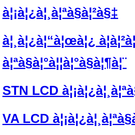
à¦¡à¦¿à¦¸à¦ªà§à¦²à§‡
à¦¸à¦¿à¦“à¦œà¦¿ à¦à¦²à
à¦ªà§à¦°à¦¦à¦°à§à¦¶à¦¨
STN LCD à¦¡à¦¿à¦¸à¦ªà
VA LCD à¦¡à¦¿à¦¸à¦ªà§