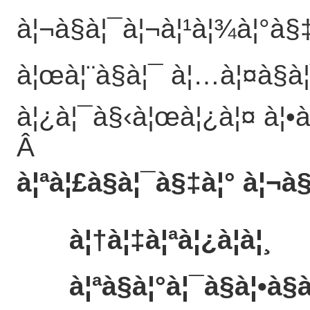
à¦¬à§à¦¯à¦¬à¦¹à¦¾à¦°à§‡
à¦œà¦¨à§à¦¯ à¦…à¦¤à§à¦
à¦¿à¦¯à§‹à¦œà¦¿à¦¤ à¦•
Â
à¦ªà¦£à§à¦¯à§‡à¦° à¦¬à§
à¦†à¦‡à¦ªà¦¿à¦à¦¸
à¦ªà§à¦°à¦¯à§à¦•à§