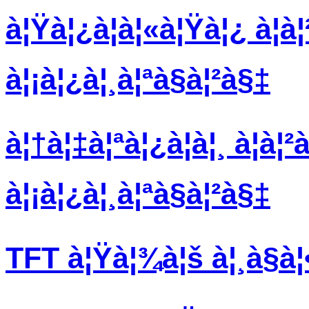
à¦Ÿà¦¿à¦à¦«à¦Ÿà¦¿ à¦à¦
à¦¡à¦¿à¦¸à¦ªà§à¦²à§‡
à¦†à¦‡à¦ªà¦¿à¦à¦¸ à¦à¦²
à¦¡à¦¿à¦¸à¦ªà§à¦²à§‡
TFT à¦Ÿà¦¾à¦š à¦¸à§à¦•