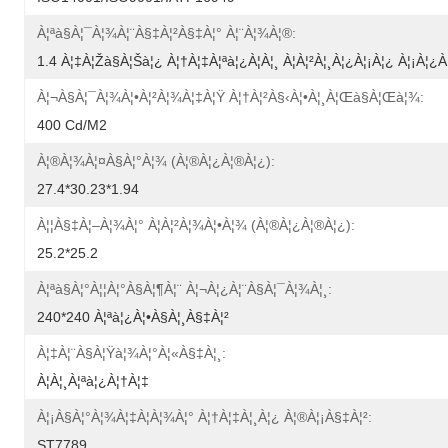
À¦ªà§à¦¯à¦¾à¦¨à§‡à¦²à§‡à¦° À¦¨à¦¾à¦®:
1.4 À¦‡à¦žà§à¦šà¦¿ À¦†à¦‡à¦ªà¦¿à¦à¦¸ À¦à¦²à¦¸à¦¿à¦¡à¦¿ À¦¡à¦¿à
À¦¬à§à¦¯à¦¾à¦•à¦²à¦¾à¦‡à¦Ÿ À¦†à¦²à§‹à¦•à¦¸à¦œà§à¦œà¦¾:
400 Cd/m2
À¦®à¦¾à¦¤à§à¦°à¦¾ (à¦®à¦¿à¦®à¦¿):
27.4*30.23*1.94
À¦¦à§‡à¦–À¦¾à¦° À¦à¦²à¦¾à¦•à¦¾ (à¦®à¦¿à¦®à¦¿):
25.2*25.2
À¦ªà§à¦°à¦¦à¦°à§à¦¶à¦¨ À¦¬à¦¿à¦¨à§à¦¯à¦¾à¦¸:
240*240 À¦ªà¦¿à¦•à§à¦¸à§‡à¦²
À¦‡à¦¨à§à¦Ÿà¦¾à¦°à¦«à§‡à¦¸:
À¦à¦¸à¦ªà¦¿à¦†à¦‡
À¦¡à§à¦°à¦¾à¦‡à¦­à¦¾à¦° À¦†à¦‡à¦¸à¦¿ À¦®à¦¡à§‡à¦²:
ST7789