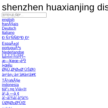
shenzhen huaxianjing di
english
franÃ§ais
Deutsch
Italiano
Ð ÑƒÑÑÐºÐ¸Ð¹
EspaÃ±ol
portuguÃªs
Nederlandse
ÎµÎ»Î»Î·Î½Î¹ÎºÎ¬
æ—¥æœ¬èªž
í•œêµ­
Ø§Ù„Ø¹Ø±Ø¨ÙŠØ©
à¤¹à¤¿à¤¨à¥à¤¦à¥€
TÃ¼rkÃ§e
indonesia
tiáº¿ng Viá»‡t
à¹„à¸—à¸¢
à¦¬à¦¾à¦‚à¦²à¦¾
ÙØ§Ø±Ø³ÛŒ