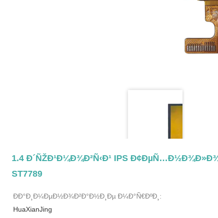
1.4 Ð´ÑŽÐ¹Ð¼Ð¾Ð²Ñ‹Ð¹ IPS Ð¢ÐµÑ…Ð½Ð¾Ð»Ð¾Ð
ST7789
ÐÐ°Ð¸Ð¼ÐµÐ½Ð¾Ð²Ð°Ð½Ð¸Ðµ Ð¼Ð°Ñ€ÐºÐ¸:
HuaXianJing