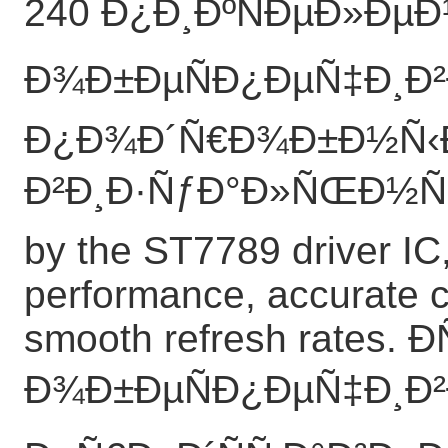
240 Ð¿Ð¸ÐºÑÐµÐ»ÐµÐ¹
Ð¾Ð±ÐµÑÐ¿ÐµÑ‡Ð¸Ð²
Ð¿Ð¾Ð´Ñ€Ð¾Ð±Ð½Ñ‹
Ð²Ð¸Ð·ÑƒÐ°Ð»ÑŒÐ½Ñ‹Ð
by the ST7789 driver IC,
performance, accurate c
smooth refresh rates. Ð
Ð¾Ð±ÐµÑÐ¿ÐµÑ‡Ð¸Ð²