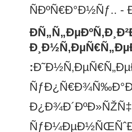
ÑÐºÑ€Ð°Ð½Ñƒ..
- 
Ð­Ñ„Ñ„ÐµÐºÑ‚Ð¸Ð
Ð¸Ð½Ñ‚ÐµÑ€Ñ„ÐµÐ
:
Ð˜Ð½Ñ‚ÐµÑ€Ñ„ÐµÐ
ÑƒÐ¿Ñ€Ð¾Ñ‰Ð°Ðµ
Ð¿Ð¾Ð´ÐºÐ»ÑŽÑ‡
ÑƒÐ¼ÐµÐ½ÑŒÑˆÐ°