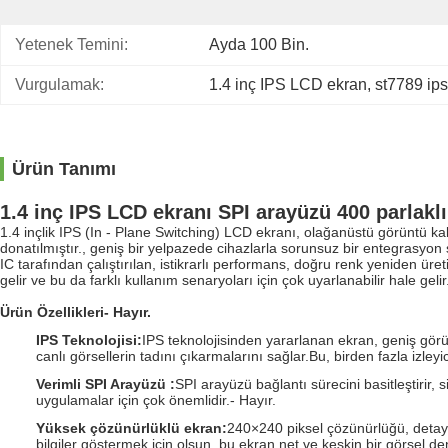
Yetenek Temini:
Ayda 100 Bin.
Vurgulamak:
1.4 inç IPS LCD ekran
, 
st7789 ip
Ürün Tanımı
1.4 inç IPS LCD ekranı SPI arayüzü 400 parlak
1.4 inçlik IPS (In - Plane Switching) LCD ekranı, olağanüstü görüntü kal
donatılmıştır., geniş bir yelpazede cihazlarla sorunsuz bir entegrasyon
IC tarafından çalıştırılan, istikrarlı performans, doğru renk yeniden üre
gelir ve bu da farklı kullanım senaryoları için çok uyarlanabilir hale gelir
Ürün Özellikleri
- Hayır.
IPS Teknolojisi
:
IPS teknolojisinden yararlanan ekran, geniş gör
canlı görsellerin tadını çıkarmalarını sağlar.Bu, birden fazla iz
Verimli SPI Arayüzü
:
SPI arayüzü bağlantı sürecini basitleştirir,
uygulamalar için çok önemlidir.
- Hayır.
Yüksek çözünürlüklü ekran
:
240×240 piksel çözünürlüğü, detaylı 
bilgiler göstermek için olsun, bu ekran net ve keskin bir görsel d