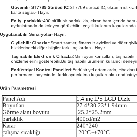
Güvenilir ST7789 Sürücü IC
:
ST7789 sürücü IC, ekranın istikrar
kalite sağlar.
- Hayır.
En iyi parlaklık
:
400 nit'lik bir parlaklıkla, ekran hem içeride he
aydınlatmada da kolayca görülebilir., çeşitli kullanım koşullarında
Uygulanabilir Senaryolar
- Hayır.
Giyilebilir Cihazlar
:
Smart saatler, fitness izleyicileri ve diğer giyi
bileklerindeki diğer bilgiler farklı açılardan.
- Hayır.
Taşınabilir Elektronik Cihazlar
:
Mini oyun konsolları, taşınabilir 
önizlemelerini gösterebilir,Bu taşınabilir ürünlerin kullanıcı deneyi
Endüstriyel Kontrol Panelleri
:
Endüstriyel ortamlarda, cihazları i
performansı sayesinde, farklı aydınlatma koşulları olan endüstriye
Ürün Parametresi
Panel Adı
1.4 inç IPS LCD D
İzle
Boyutları
27.4*30.23*1.94mm
Görme alanı boyutu
25.2*25.2mm
parlaklık
40
0cd/m2
Karar
240*240
çalışma sıcaklığı
-
20
°C~+
70
°C