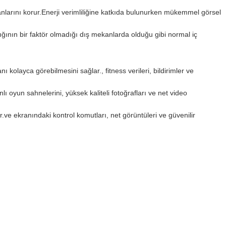
anlarını korur.Enerji verimliliğine katkıda bulunurken mükemmel görsel
şığının bir faktör olmadığı dış mekanlarda olduğu gibi normal iç
anı kolayca görebilmesini sağlar., fitness verileri, bildirimler ve
nlı oyun sahnelerini, yüksek kaliteli fotoğrafları ve net video
ir.ve ekranındaki kontrol komutları, net görüntüleri ve güvenilir