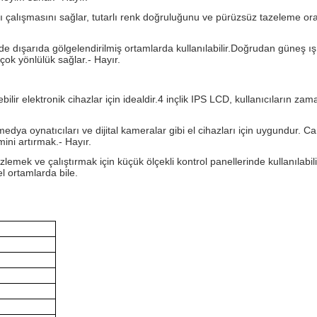
lı çalışmasını sağlar, tutarlı renk doğruluğunu ve pürüzsüz tazeleme or
m de dışarıda gölgelendirilmiş ortamlarda kullanılabilir.Doğrudan güneş ı
 çok yönlülük sağlar.
- Hayır.
lebilir elektronik cihazlar için idealdir.4 inçlik IPS LCD, kullanıcıların zam
medya oynatıcıları ve dijital kameralar gibi el cihazları için uygundur. Ca
mini artırmak.
- Hayır.
zlemek ve çalıştırmak için küçük ölçekli kontrol panellerinde kullanılabil
l ortamlarda bile.