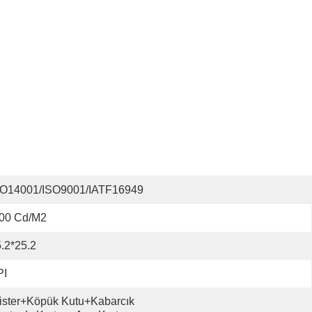
SO14001/ISO9001/IATF16949
00 Cd/m2
.2*25.2
PI
ister+köpük Kutu+kabarcık 