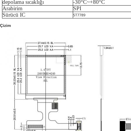
depolama sıcaklığı
-
3
0°C~+
80
°C
Arabirim
SPI
Sürücü IC
ST7789
Çizim