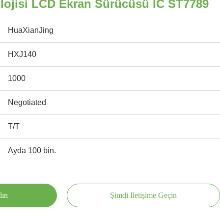
olojisi LCD Ekran Sürücüsü IC ST7789
HuaXianJing
HXJ140
1000
Negotiated
T/T
Ayda 100 bin.
lın
Şimdi Iletişime Geçin