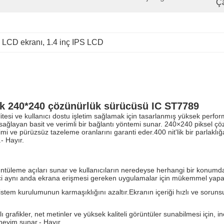
Ça
s LCD ekranı
, 
1.4 inç IPS LCD
lık 240*240 çözünürlük sürücüsü IC ST7789
itesi ve kullanıcı dostu işletim sağlamak için tasarlanmış yüksek perform
 sağlayan basit ve verimli bir bağlantı yöntemi sunar. 240×240 piksel çö
timi ve pürüzsüz tazeleme oranlarını garanti eder.400 nit'lik bir parlaklı
.
- Hayır.
üntüleme açıları sunar ve kullanıcıların neredeyse herhangi bir konum
leyici aynı anda ekrana erişmesi gereken uygulamalar için mükemmel yapa
 sistem kurulumunun karmaşıklığını azaltır.Ekranın içeriği hızlı ve soru
grafikler, net metinler ve yüksek kaliteli görüntüler sunabilmesi için, i
eneyim sunar.
- Hayır.