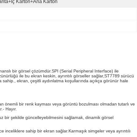
nta+iç Karton+ana Karton
anslı bir görsel çözümdür.SPI (Serial Peripheral Interface) ile
zünürlüğü ile bu ekran keskin, ayrıntılı görseller sağlar,ST7789 sürücü
ğa sahip., ekran, çeşitli aydınlatma koşullarında açıkça görünür hale
dan önemli bir renk kayması veya görüntü bozulması olmadan tutarlı ve
r.
- Hayır.
nsuz bir şekilde güncelleyebilmesini sağlamak, dinamik görsel
nce inceliklere sahip bir ekran sağlar.Karmaşık simgeler veya ayrıntılı