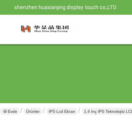
shenzhen huaxianjing display touch co.,LTD
Evde
Ürünler
IPS Lcd Ekran
1.4 Inç IPS Teknolojisi 