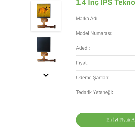
1.4 Inç IPS Tekn
Marka Adı:
Model Numarası:
Adedi:
Fiyat:
Ödeme Şartları:
Tedarik Yeteneği:
En İyi Fiyatı A