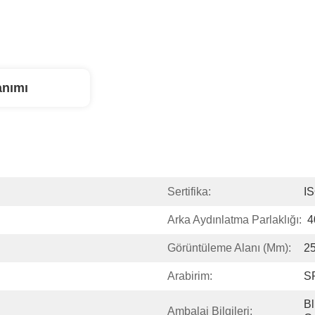
anımı
Sertifika:
I
Arka Aydınlatma Parlaklığı:
4
Görüntüleme Alanı (mm):
25
Arabirim:
S
Bl
Ambalaj Bilgileri: