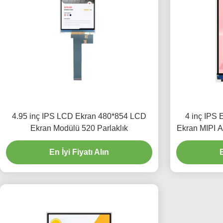
4.95 inç IPS LCD Ekran 480*854 LCD
4 inç IPS
Ekran Modülü 520 Parlaklık
Ekran MIPI A
En İyi Fiyatı Alın
E