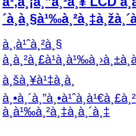
à¹‚à¸¡à¸”à¸¹à¸¥ LCD à¸­
´à¸à¸§à¹‰à¸²à¸‡à¸žà¸´
à¸‚à¹ˆà¸²à¸§
à¸à¸²à¸£à¹à¸à¹‰à¸›à¸±à¸
à¸šà¸¥à¹‡à¸­à¸
à¸•à¸´à¸”à¸•à¹ˆà¸­à¹€à¸£à¸²
à¸­à¹‰à¸²à¸‡à¸­à¸´à¸‡