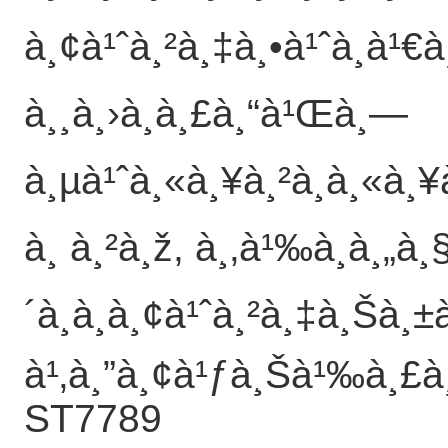
à¸¢à¹ˆà¸²à¸‡à¸•à¹ˆà¸­à¹€à
à¸¸à¸›à¸à¸£à¸“à¹Œà¸—
à¸µà¹ˆà¸«à¸¥à¸²à¸à¸«à¸¥
à¸ à¸²à¸ž, à¸‚à¹‰à¸­à¸„à¸
´à¸à¸­à¸¢à¹ˆà¸²à¸‡à¸Šà¸
à¹‚à¸”à¸¢à¹ƒà¸Šà¹‰à¸£à¸
ST7789