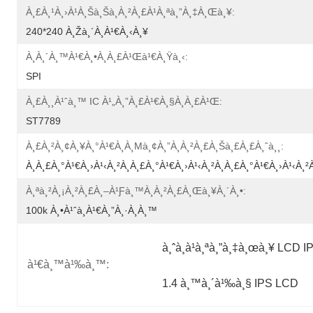
À¸£à¸¹à¸›à¹à¸šà¸šà¸à¸²à¸£à¹à¸ªà¸”à¸‡à¸œà¸¥:
240*240 À¸žà¸´à¸à¹€à¸‹à¸¥
À¸­à¸´à¸™à¹€à¸•à¸­à¸£à¹Œà¹€à¸Ÿà¸‹:
SPI
À¸£à¸¸à¹ˆà¸™ IC À¹„à¸”à¸£à¹€à¸§à¸­à¸£à¹Œ:
ST7789
À¸£à¸²à¸¢à¸¥à¸°à¹€à¸­à¸µà¸¢à¸”à¸à¸²à¸£à¸šà¸£à¸£à¸ˆà¸¸:
À¸à¸£à¸°à¹€à¸›à¹‹à¸²à¸à¸£à¸°à¹€à¸›à¹‹à¸²à¸à¸£à¸°à¹€à¸›à¹‹à¸²
À¸ªà¸²à¸¡à¸²à¸£à¸–À¹ƒà¸™à¸à¸²à¸£à¸œà¸¥à¸´à¸•:
100k À¸•à¹ˆà¸­à¹€à¸”à¸·à¸­à¸™
à¸ˆà¸­à¹à¸ªà¸”à¸‡à¸œà¸¥ LCD 
à¹€à¸™à¹‰à¸™:
1.4 à¸™à¸´à¹‰à¸§ IPS LCD