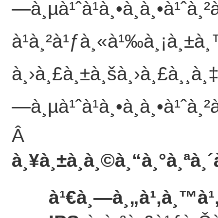
—à¸µà¹ˆà¹à¸•à¸à¸•à¹ˆà¸
à¹à¸²à¹ƒà¸«à¹‰à¸¡à¸±à¸
à¸›à¸£à¸±à¸šà¸›à¸£à¸¸à¸
—à¸µà¹ˆà¹à¸•à¸à¸•à¹ˆà¸
Â
à¸¥à¸±à¸à¸©à¸“à¸°à¸ªà
à¹€à¸—à¸„à¹‚à¸™à¹