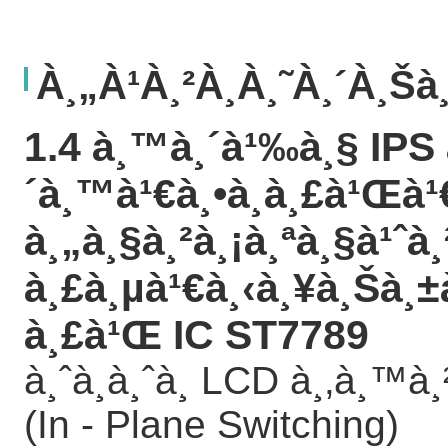
À¸„à¹à¸²à¸­à¸˜à¸´à¸š
1.4 à¸™à¸´à¹‰à¸§ IPS à
´à¸™à¹€à¸•à¸­à¸£à¹Œà¹
à¸„à¸§à¸²à¸¡à¸ªà¸§à¹ˆà
à¸£à¸µà¹€à¸‹à¸¥à¸Šà¸±
à¸£à¹Œ IC ST7789
à¸ˆà¸­à¸ˆà¸­ LCD à¸‚à¸™
(In - Plane Switching)