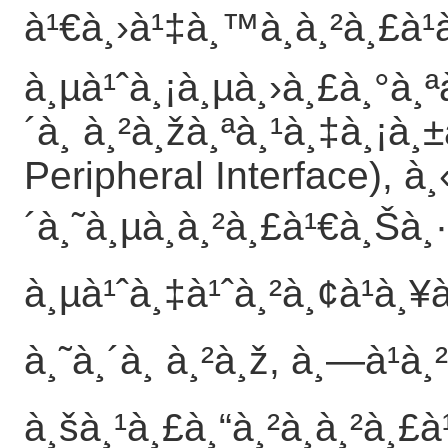
à¹€à¸›à¹‡à¸™à¸à¸²à¸£à¹
à¸µà¹ˆà¸¡à¸µà¸›à¸£à¸°à¸
´à¸ à¸²à¸žà¸ªà¸¹à¸‡à¸¡à¸
Peripheral Interface), à
´à¸˜à¸µà¸à¸²à¸£à¹€à¸Šà¸·
à¸µà¹ˆà¸‡à¹ˆà¸²à¸¢à¹à¸¥
à¸˜à¸´à¸ à¸²à¸ž, à¸—à¹à
à¸šà¸¹à¸£à¸“à¸²à¸à¸²à¸£