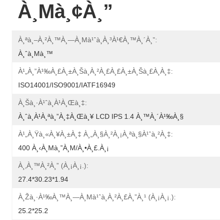
À¸µà¸¢à¸”
À¸ªà¸–À¸²à¸™à¸—À¸µà¹ˆà¸à¸³à¹€à¸™à¸´à¸”:
À¸ˆà¸µà¸™
À¹„à¸”à¹‰à¸£à¸±à¸šà¸à¸²à¸£à¸£à¸±à¸šà¸£à¸­à¸‡:
ISO14001/ISO9001/IATF16949
À¸Šà¸·à¹ˆà¸­à¹à¸œà¸‡:
À¸ˆà¸­à¹à¸ªà¸”à¸‡à¸œà¸¥ LCD IPS 1.4 À¸™à¸´à¹‰à¸§
À¹„à¸Ÿà¸«à¸¥à¸±à¸‡ À¸„à¸§à¸²à¸¡à¸ªà¸§à¹ˆà¸²à¸‡:
400 À¸‹à¸µà¸”à¸µ/à¸•à¸£.à¸¡
À¸‚à¸™à¸²à¸” (à¸¡à¸¡.):
27.4*30.23*1.94
À¸žà¸·à¹‰à¸™à¸—À¸µà¹ˆà¸à¸²à¸£à¸”à¸¹ (à¸¡à¸¡.):
25.2*25.2