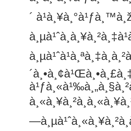
´ à¹à¸¥à¸°à¹ƒà¸™
à¸µà¹ˆà¸à¸¥à¸²à¸‡à
à¸µà¹ˆà¹à¸ªà¸‡à¸­à¸
´à¸•à¸¢à¹Œà¸•à¸£à¸‡
à¹ƒà¸«à¹‰à¸„à¸§à¸²à
à¸«à¸¥à¸²à¸à¸«à¸¥à
—à¸µà¹ˆà¸«à¸¥à¸²à¸