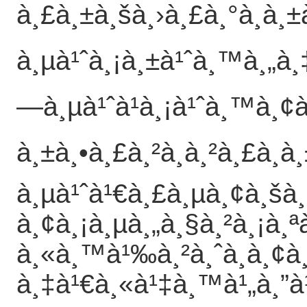
à¸£à¸±à¸šà¸›à¸£à¸°à¸
à¸µà¹ˆà¸¡à¸±à¹ˆà¸™à¸„à¸‡
—à¸µà¹ˆà¹à¸¡à¹ˆà¸™à¸¢à¹
à¸±à¸•à¸£à¸²à¸à¸²à¸£à¸
à¸µà¹ˆà¹€à¸£à¸µà¸¢à¸šà
à¸¢à¸¡à¸µà¸„à¸§à¸²à¸¡à¸ª
à¸«à¸™à¹‰à¸²à¸ˆà¸­à¸¢à¸
à¸‡à¹€à¸«à¹‡à¸™à¹„à¸”à