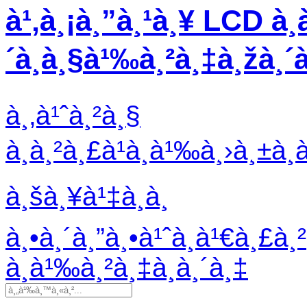
à¹‚à¸¡à¸”à¸¹à¸¥ LCD à¸­
´à¸à¸§à¹‰à¸²à¸‡à¸žà¸´
à¸‚à¹ˆà¸²à¸§
à¸à¸²à¸£à¹à¸à¹‰à¸›à¸±à¸
à¸šà¸¥à¹‡à¸­à¸
à¸•à¸´à¸”à¸•à¹ˆà¸­à¹€à¸£à¸²
à¸­à¹‰à¸²à¸‡à¸­à¸´à¸‡