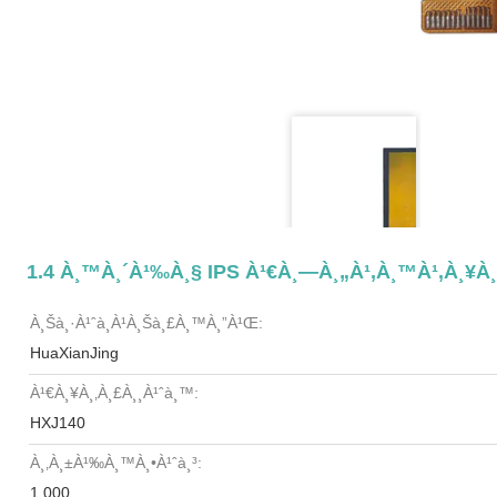
1.4 À¸™à¸´à¹‰à¸§ IPS À¹€à¸—À¸„à¹‚à¸™à¹‚à¸¥à¸¢
À¸Šà¸·à¹ˆà¸­à¹à¸šà¸£à¸™à¸”à¹Œ:
HuaXianJing
À¹€à¸¥à¸‚à¸£à¸¸à¹ˆà¸™:
HXJ140
À¸‚à¸±à¹‰à¸™à¸•à¹ˆà¸³:
1,000