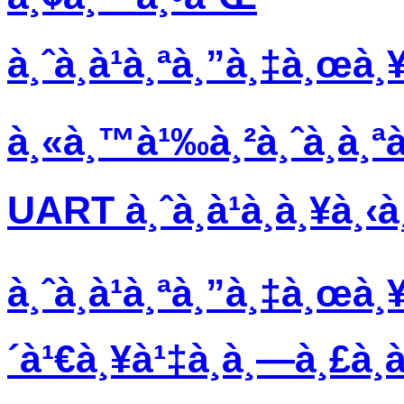
à¸ˆà¸­à¹à¸ªà¸”à¸‡à¸œà¸
à¸«à¸™à¹‰à¸²à¸ˆà¸­à¸ª
UART à¸ˆà¸­à¹à¸­à¸¥à¸‹
à¸ˆà¸­à¹à¸ªà¸”à¸‡à¸œà¸¥
´à¹€à¸¥à¹‡à¸à¸—à¸£à¸­