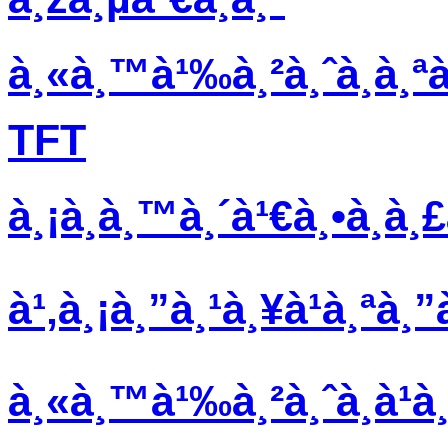
à¸«à¸™à¹‰à¸²à¸ˆà¸­à¸ªà
TFT
à¸¡à¸­à¸™à¸´à¹€à¸•à¸­à¸
à¹‚à¸¡à¸”à¸¹à¸¥à¹à¸ªà
à¸«à¸™à¹‰à¸²à¸ˆà¸­à¹