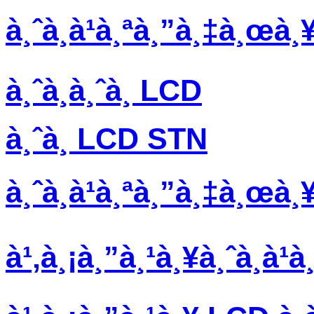
à¸ˆà¸­à¹à¸ªà¸”à¸‡à¸œà¸
à¸ˆà¸­à¸ˆà¸­ LCD
à¸ˆà¸­ LCD STN
à¸ˆà¸­à¹à¸ªà¸”à¸‡à¸œà
à¹‚à¸¡à¸”à¸¹à¸¥à¸ˆà¸­à¹