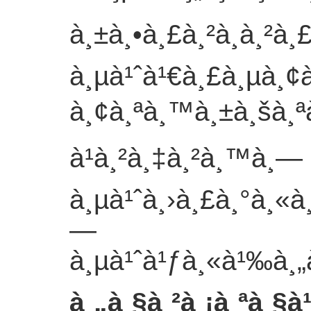
à¸±à¸•à¸£à¸²à¸à¸²à
à¸µà¹ˆà¹€à¸£à¸µà¸¢
à¸¢à¸ªà¸™à¸±à¸šà¸ª
à¹à¸²à¸‡à¸²à¸™à¸—
à¸µà¹ˆà¸›à¸£à¸°à¸«
—
à¸µà¹ˆà¹ƒà¸«à¹‰à¸„à
à¸„à¸§à¸²à¸¡à¸ªà¸§