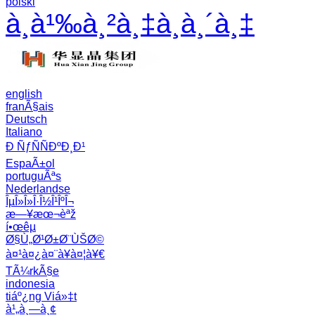
polski
à¸­à¹‰à¸²à¸‡à¸­à¸´à¸‡
english
franÃ§ais
Deutsch
Italiano
Ð ÑƒÑÑÐºÐ¸Ð¹
EspaÃ±ol
portuguÃªs
Nederlandse
ÎµÎ»Î»Î·Î½Î¹ÎºÎ¬
æ—¥æœ¬èªž
í•œêµ­
Ø§Ù„Ø¹Ø±Ø¨ÙŠØ©
à¤¹à¤¿à¤¨à¥à¤¦à¥€
TÃ¼rkÃ§e
indonesia
tiáº¿ng Viá»‡t
à¹„à¸—à¸¢