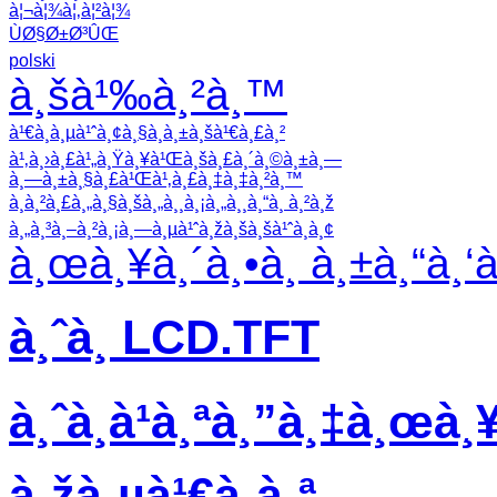
à¦¬à¦¾à¦‚à¦²à¦¾
ÙØ§Ø±Ø³ÛŒ
polski
à¸šà¹‰à¸²à¸™
à¹€à¸à¸µà¹ˆà¸¢à¸§à¸à¸±à¸šà¹€à¸£à¸²
à¹‚à¸›à¸£à¹„à¸Ÿà¸¥à¹Œà¸šà¸£à¸´à¸©à¸±à¸—
à¸—à¸±à¸§à¸£à¹Œà¹‚à¸£à¸‡à¸‡à¸²à¸™
à¸à¸²à¸£à¸„à¸§à¸šà¸„à¸¸à¸¡à¸„à¸¸à¸“à¸ à¸²à¸ž
à¸„à¸³à¸–à¸²à¸¡à¸—à¸µà¹ˆà¸žà¸šà¸šà¹ˆà¸­à¸¢
à¸œà¸¥à¸´à¸•à¸ à¸±à¸“à¸‘
à¸ˆà¸­ LCD.TFT
à¸ˆà¸­à¹à¸ªà¸”à¸‡à¸œà¸¥
à¸žà¸µà¹€à¸­à¸ª