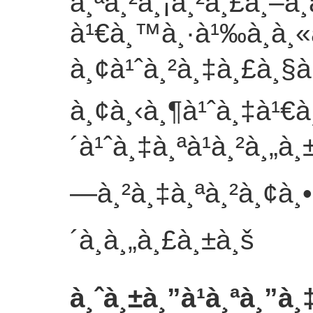
à¸ªà¸²à¸¡à¸²à¸£à¸–à
à¹€à¸™à¸·à¹‰à¸­à¸«
à¸¢à¹ˆà¸²à¸‡à¸£à¸§à
à¸¢à¸‹à¸¶à¹ˆà¸‡à¹€à
´à¹ˆà¸‡à¸ªà¹à¸²à¸„à
—à¸²à¸‡à¸ªà¸²à¸¢à¸•
´à¸
à¸„à¸£à¸±à¸š
à¸ˆà¸±à¸”à¹à¸ªà¸”à¸