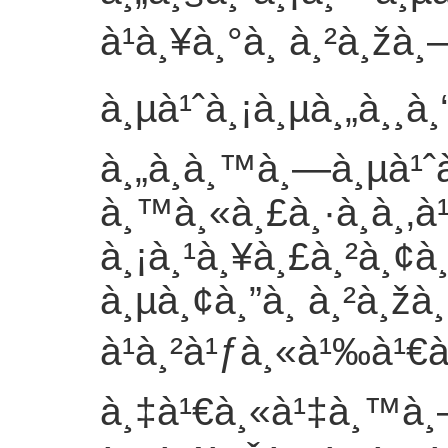
à¹à¸¥à¸°à¸ à¸²à¸žà
à¸µà¹ˆà¸¡à¸µà¸„à¸¸à¸
à¸„à¸­à¸™à¸—à¸µà¹ˆ
à¸™à¸«à¸£à¸·à¸­à¸‚à
à¸¡à¸¹à¸¥à¸£à¸²à¸¢à
à¸µà¸¢à¸”à¸ à¸²à¸
à¹à¸²à¹ƒà¸«à¹‰à¹€à¸
à¸‡à¹€à¸«à¹‡à¸™à