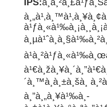
IPS
:
à¸à¸²à¸£à¹ƒà¸
à¸„à¹‚à¸™à¹‚à¸¥à¸¢à
à¹ƒà¸«à¹‰à¸¡à¸¸à¸¡à
à¸µà¹ˆà¸à¸§à¹‰à¸²à
à¹à¸²à¹ƒà¸«à¹‰à¸œ
à¹€à¸žà¸¥à¸´à¸”à¹€à
´à¸™à¸à¸±à¸šà¸ à¸²
à¸”à¸„à¸¥à¹‰à¸­