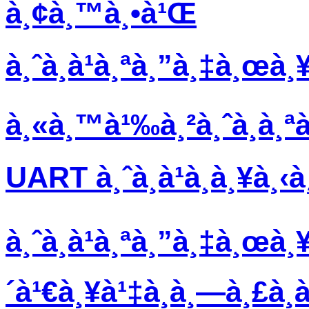
à¸¢à¸™à¸•à¹Œ
à¸ˆà¸­à¹à¸ªà¸”à¸‡à¸œà¸
à¸«à¸™à¹‰à¸²à¸ˆà¸­à¸ª
UART à¸ˆà¸­à¹à¸­à¸¥à¸‹
à¸ˆà¸­à¹à¸ªà¸”à¸‡à¸œà¸¥
´à¹€à¸¥à¹‡à¸à¸—à¸£à¸­