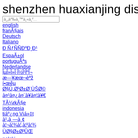
shenzhen huaxianjing di
english
franÃ§ais
Deutsch
Italiano
Ð ÑƒÑÑÐºÐ¸Ð¹
EspaÃ±ol
portuguÃªs
Nederlandse
ÎµÎ»Î»Î·Î½Î¹ÎºÎ¬
æ—¥æœ¬èªž
í•œêµ­
Ø§Ù„Ø¹Ø±Ø¨ÙŠØ©
à¤¹à¤¿à¤¨à¥à¤¦à¥€
TÃ¼rkÃ§e
indonesia
tiáº¿ng Viá»‡t
à¹„à¸—à¸¢
à¦¬à¦¾à¦‚à¦²à¦¾
ÙØ§Ø±Ø³ÛŒ