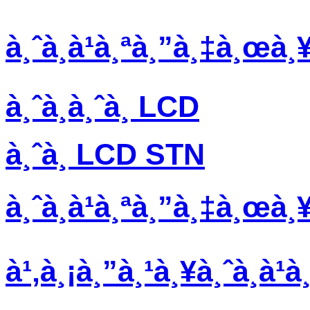
à¸ˆà¸­à¹à¸ªà¸”à¸‡à¸œà¸
à¸ˆà¸­à¸ˆà¸­ LCD
à¸ˆà¸­ LCD STN
à¸ˆà¸­à¹à¸ªà¸”à¸‡à¸œà
à¹‚à¸¡à¸”à¸¹à¸¥à¸ˆà¸­à¹