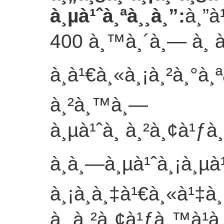
à¸µà¹ˆà¸ªà¸¸à¸”
:
à¸”à
400 à¸™à¸´à¸— à¸ à¸²
à¸à¹€à¸«à¸¡à¸²à¸°à¸
à¸²à¸™à¸—
à¸µà¹ˆà¸ à¸²à¸¢à¹ƒà
à¸à¸—à¸µà¹ˆà¸¡à¸µà
à¸¡à¸­à¸‡à¹€à¸«à¹‡à
à¸ à¸²à¸¢à¹ƒà¸™à¹à¸