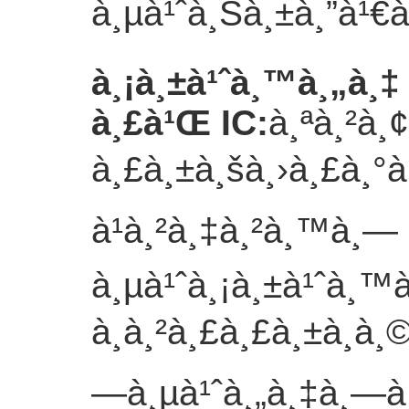
à¸µà¹ˆà¸Šà¸±à¸”à¹€à
à¸¡à¸±à¹ˆà¸™à¸„à¸‡
à¸£à¹Œ IC
:
à¸ªà¸²à¸
à¸£à¸±à¸šà¸›à¸£à¸°à
à¹à¸²à¸‡à¸²à¸™à¸—
à¸µà¹ˆà¸¡à¸±à¹ˆà¸™à¸
à¸à¸²à¸£à¸£à¸±à¸à¸
—à¸µà¹ˆà¸„à¸‡à¸—à¸µ