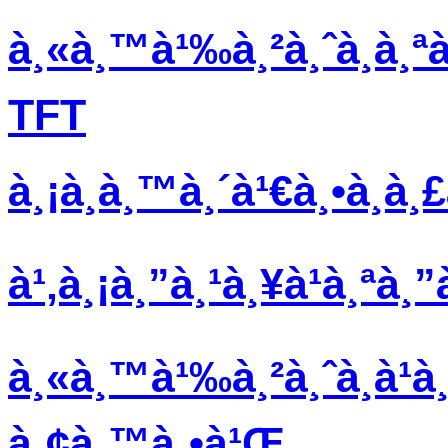
à¸«à¸™à¹‰à¸²à¸ˆà¸­à¸ªà
TFT
à¸¡à¸­à¸™à¸´à¹€à¸•à¸­à¸
à¹‚à¸¡à¸”à¸¹à¸¥à¹à¸ªà
à¸«à¸™à¹‰à¸²à¸ˆà¸­à¹
à¸¢à¸™à¸•à¹Œ