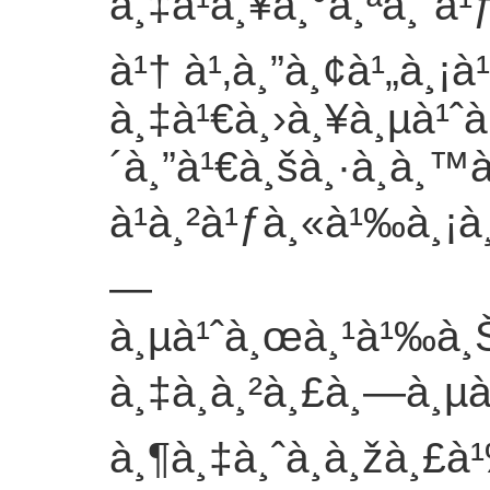
à¸‡à¹à¸¥à¸°à¸ªà¸”à¹ƒ
à¹† à¹‚à¸”à¸¢à¹„à¸¡à
à¸‡à¹€à¸›à¸¥à¸µà¹ˆà
´à¸”à¹€à¸šà¸·à¸­à¸
à¹à¸²à¹ƒà¸«à¹‰à¸¡à
—
à¸µà¹ˆà¸œà¸¹à¹‰à¸Š
à¸‡à¸à¸²à¸£à¸—à¸µà
à¸¶à¸‡à¸ˆà¸­à¸žà¸£à