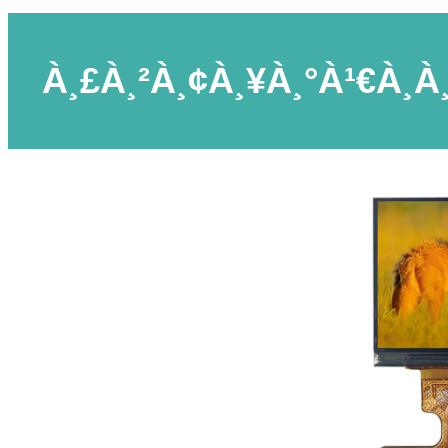
À¸£à¸²à¸¢à¸¥à¸°à¹€à¸­