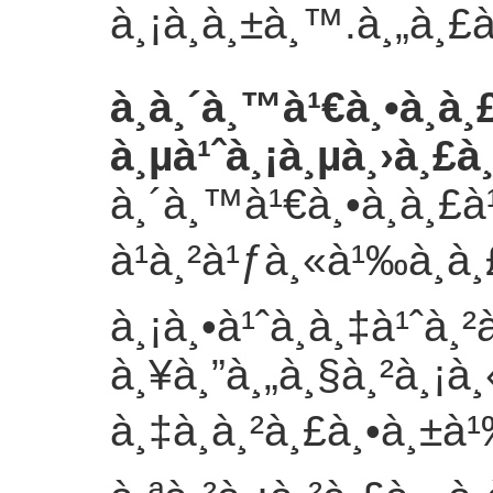
à¸¡à¸à¸±à¸™.
à¸„à¸£
à¸­à¸´à¸™à¹€à¸•à¸­
à¸µà¹ˆà¸¡à¸µà¸›à¸£à¸
à¸´à¸™à¹€à¸•à¸­à¸£
à¹à¸²à¹ƒà¸«à¹‰à¸à
à¸¡à¸•à¹ˆà¸­à¸‡à¹ˆà
à¸¥à¸”à¸„à¸§à¸²à¸¡à
à¸‡à¸à¸²à¸£à¸•à¸±à