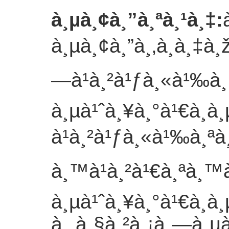
à¸µà¸¢à¸”à¸ªà¸¹à¸‡
:
à¸µà¸¢à¸”à¸‚à¸­à¸‡à
—à¹à¸²à¹ƒà¸«à¹‰à¸
à¸µà¹ˆà¸¥à¸°à¹€à¸­à
à¹à¸²à¹ƒà¸«à¹‰à¸ªà
à¸™à¹à¸²à¹€à¸ªà¸™à
à¸µà¹ˆà¸¥à¸°à¹€à¸­à
à¸„à¸§à¸²à¸¡à¸—à¸µ