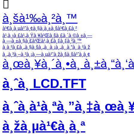

à¸šà¹‰à¸²à¸™
à¹€à¸à¸µà¹ˆà¸¢à¸§à¸à¸±à¸šà¹€à¸£à¸²
à¹‚à¸›à¸£à¹„à¸Ÿà¸¥à¹Œà¸šà¸£à¸´à¸©à¸±à¸—
à¸—à¸±à¸§à¸£à¹Œà¹‚à¸£à¸‡à¸‡à¸²à¸™
à¸à¸²à¸£à¸„à¸§à¸šà¸„à¸¸à¸¡à¸„à¸¸à¸“à¸ à¸²à¸ž
à¸„à¸³à¸–à¸²à¸¡à¸—à¸µà¹ˆà¸žà¸šà¸šà¹ˆà¸­à¸¢
à¸œà¸¥à¸´à¸•à¸ à¸±à¸“à¸‘
à¸ˆà¸­ LCD.TFT
à¸ˆà¸­à¹à¸ªà¸”à¸‡à¸œà¸¥
à¸žà¸µà¹€à¸­à¸ª