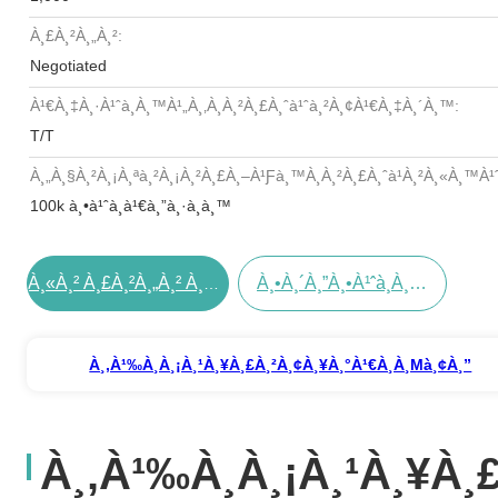
À¸£à¸²à¸„à¸²:
Negotiated
À¹€à¸‡à¸·à¹ˆà¸­à¸™à¹„à¸‚à¸à¸²à¸£à¸ˆà¹ˆà¸²à¸¢à¹€à¸‡à¸´à¸™:
T/T
À¸„à¸§à¸²à¸¡à¸ªà¸²à¸¡à¸²à¸£à¸–À¹ƒà¸™à¸à¸²à¸£à¸ˆà¹à¸²à¸«à¸™à¹ˆ
100k à¸•à¹ˆà¸­à¹€à¸”à¸·à¸­à¸™
À¸•à¸´à¸”à¸•à¹ˆà¸­à¸•à¸­à¸™à¸™à¸µà¹‰
À¸«à¸² À¸£à¸²à¸„à¸² À¸—À¸µà¹ˆ À¸”à¸µ À¸—À¸µà¹ˆà¸ªà¸¸à¸”
À¸‚à¹‰à¸­à¸¡à¸¹à¸¥à¸£à¸²à¸¢à¸¥à¸°à¹€à¸­à¸µà¸¢à¸”
À¸‚à¹‰à¸­à¸¡à¸¹à¸¥à¸