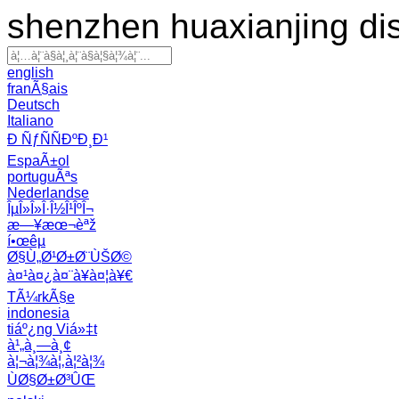
shenzhen huaxianjing di
english
franÃ§ais
Deutsch
Italiano
Ð ÑƒÑÑÐºÐ¸Ð¹
EspaÃ±ol
portuguÃªs
Nederlandse
ÎµÎ»Î»Î·Î½Î¹ÎºÎ¬
æ—¥æœ¬èªž
í•œêµ­
Ø§Ù„Ø¹Ø±Ø¨ÙŠØ©
à¤¹à¤¿à¤¨à¥à¤¦à¥€
TÃ¼rkÃ§e
indonesia
tiáº¿ng Viá»‡t
à¹„à¸—à¸¢
à¦¬à¦¾à¦‚à¦²à¦¾
ÙØ§Ø±Ø³ÛŒ