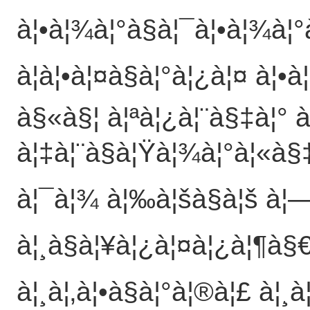
à¦•à¦¾à¦°à§à¦¯à¦•à¦¾à¦
à¦à¦•à¦¤à§à¦°à¦¿à¦¤ à¦
à§«à§¦ à¦ªà¦¿à¦¨à§‡à¦° 
à¦‡à¦¨à§à¦Ÿà¦¾à¦°à¦«à§
à¦¯à¦¾ à¦‰à¦šà§à¦š à¦—à
à¦¸à§à¦¥à¦¿à¦¤à¦¿à¦¶à§
à¦¸à¦‚à¦•à§à¦°à¦®à¦£ à¦¸