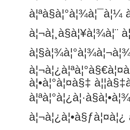
à¦ªà§à¦°à¦¾à¦¯à¦¼ 
à¦¬à¦¸à§à¦¥à¦¾à¦¨ 
à¦§à¦¾à¦°à¦¾à¦¬à¦¾à
à¦¬à¦¿à¦ªà¦°à§€à¦¤
à¦•à¦°à¦¤à§‡ à¦¦à§‡
à¦ªà¦°à¦¿à¦·à§à¦•à¦¾à
à¦¬à¦¿à¦•à§ƒà¦¤à¦¿ à