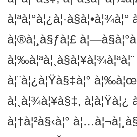
à¦ªà¦°à¦¿à¦·à§à¦•à¦¾à¦° à
à¦®à¦¸à§ƒà¦£ à¦—à§à¦°à
à¦‰à¦ªà¦¸à§à¦¥à¦¾à¦ªà¦
à¦¨à¦¿à¦Ÿà§‡à¦° à¦‰à¦œà
à¦¸à¦¾à¦¥à§‡, à¦à¦Ÿà¦¿ à
à¦†à¦²à§‹à¦° à¦…à¦¬à¦¸à