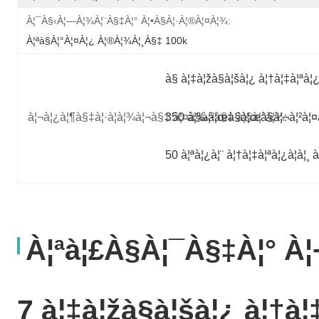
À¦¯à§‹à¦—À¦¾à¦¨à§‡à¦° À¦•à§à¦·à¦®à¦¤à¦¾:
À¦ªà§à¦°à¦¤à¦¿ À¦®à¦¾à¦¸à§‡ 100k
à§­ à¦‡à¦žà§à¦šà¦¿ à¦†à¦‡à¦ªà¦¿à
à¦¬à¦¿à¦¶à§‡à¦·à¦­à¦¾à¦¬à§‡ à¦¤à§à¦²à§‡ à¦§à¦°à¦¾:
350 à¦‰à¦œà§à¦œà§à¦¬à¦²à¦¤à¦¾ 
50 à¦ªà¦¿à¦¨ à¦†à¦‡à¦ªà¦¿à¦à¦¸ à
À¦ªà¦£à§à¦¯à§‡à¦° À¦
7 à¦‡à¦žà§à¦šà¦¿ à¦†à¦‡à