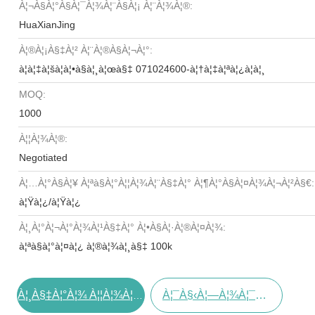
À¦¬à§à¦°à§à¦¯à¦¾à¦¨à§à¦¡ À¦¨à¦¾à¦®:
HuaXianJing
À¦®à¦¡à§‡à¦² À¦¨à¦®à§à¦¬à¦°:
à¦à¦‡à¦šà¦à¦•à§à¦¸à¦œà§‡ 071024600-à¦†à¦‡à¦ªà¦¿à¦à¦¸
MOQ:
1000
À¦¦à¦¾à¦®:
Negotiated
À¦…à¦°à§à¦¥ À¦ªà§à¦°à¦¦à¦¾à¦¨à§‡à¦° À¦¶à¦°à§à¦¤à¦¾à¦¬à¦²à§€:
à¦Ÿà¦¿/à¦Ÿà¦¿
À¦¸à¦°à¦¬à¦°à¦¾à¦¹à§‡à¦° À¦•à§à¦·à¦®à¦¤à¦¾:
à¦ªà§à¦°à¦¤à¦¿ à¦®à¦¾à¦¸à§‡ 100k
À¦¯à§‹à¦—À¦¾à¦¯à§‹à¦— À¦•à¦°à§à¦¨
À¦¸à§‡à¦°à¦¾ À¦¦à¦¾à¦® À¦ªà¦¾à¦¨