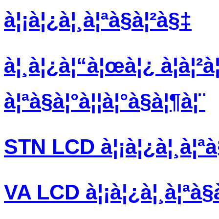
à¦¡à¦¿à¦¸à¦ªà§à¦²à§‡
à¦¸à¦¿à¦“à¦œà¦¿ à¦à¦²à
à¦ªà§à¦°à¦¦à¦°à§à¦¶à¦¨
STN LCD à¦¡à¦¿à¦¸à¦ªà
VA LCD à¦¡à¦¿à¦¸à¦ªà§