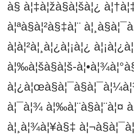
à§­ à¦‡à¦žà§à¦šà¦¿ à¦†à¦‡
à¦ªà§à¦²à§‡à¦¨ à¦¸à§à¦¯à
à¦à¦²à¦¸à¦¿à¦¡à¦¿ à¦¡à¦¿à
à¦‰à¦šà§à¦š-à¦•à¦¾à¦°à§
à¦¿à¦œà§à¦¯à§à¦¯à¦¼à¦
à¦¯à¦¾ à¦‰à¦¨à§à¦¨à¦¤ à¦
à¦¸à¦¾à¦¥à§‡ à¦¬à§à¦¯à