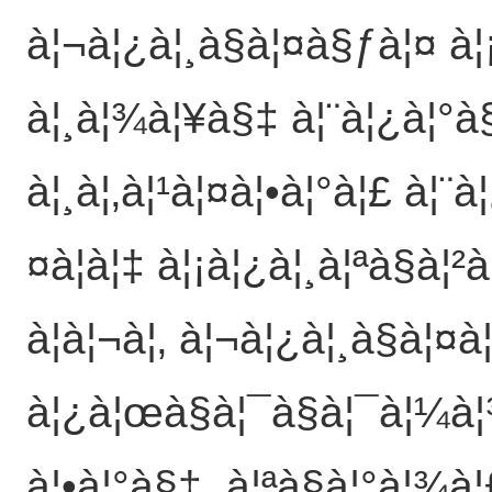
à¦¬à¦¿à¦¸à§à¦¤à§ƒà¦¤ à¦
à¦¸à¦¾à¦¥à§‡ à¦¨à¦¿à¦°à§
à¦¸à¦‚à¦¹à¦¤à¦•à¦°à¦£ à¦¨
¤à¦à¦‡ à¦¡à¦¿à¦¸à¦ªà§à¦
à¦à¦¬à¦‚ à¦¬à¦¿à¦¸à§à¦¤
à¦¿à¦œà§à¦¯à§à¦¯à¦¼à¦¾
à¦•à¦°à§‡, à¦ªà§à¦°à¦¾à¦