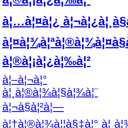
à¦…à¦¤à¦¿ à¦¬à¦¿à¦¸à§
à¦¤à¦¾à¦ªà¦®à¦¾à¦¤à§à¦
à¦®à¦¡à¦¿à¦‰à¦²
à¦–à¦¬à¦°
à¦¸à¦®à¦¾à¦§à¦¾à¦¨
à¦¬à§à¦²à¦—
à¦†à¦®à¦¾à¦¦à§‡à¦° à¦¸à