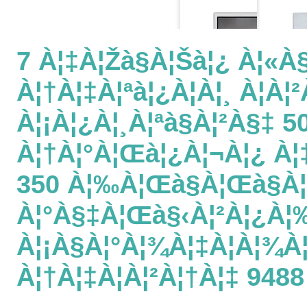
7 À¦‡à¦žà§à¦šà¦¿ À¦«à§
À¦†à¦‡à¦ªà¦¿à¦à¦¸ À¦à¦
À¦¡à¦¿à¦¸à¦ªà§à¦²à§‡ 50
À¦†à¦°à¦œà¦¿à¦¬à¦¿ À¦
350 À¦‰à¦œà§à¦œà§à
À¦°à§‡à¦œà§‹à¦²à¦¿à¦‰
À¦¡à§à¦°à¦¾à¦‡à¦­à¦¾à
À¦†à¦‡à¦à¦²à¦†à¦‡ 9488