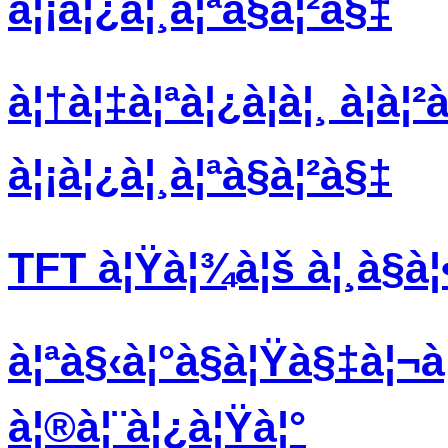
à¦¡à¦¿à¦¸à¦ªà§à¦²à§‡
à¦†à¦‡à¦ªà¦¿à¦à¦¸ à¦à¦²
à¦¡à¦¿à¦¸à¦ªà§à¦²à§‡
TFT à¦Ÿà¦¾à¦š à¦¸à§à¦•
à¦ªà§‹à¦°à§à¦Ÿà§‡à¦¬à¦²
à¦®à¦¨à¦¿à¦Ÿà¦°