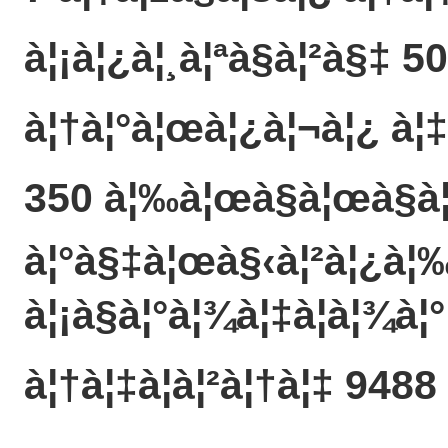
à¦¡à¦¿à¦¸à¦ªà§à¦²à§‡ 50
à¦†à¦°à¦œà¦¿à¦¬à¦¿ à¦‡
350 à¦‰à¦œà§à¦œà§à¦
à¦°à§‡à¦œà§‹à¦²à¦¿à¦‰
à¦¡à§à¦°à¦¾à¦‡à¦­à¦¾à¦°
à¦†à¦‡à¦à¦²à¦†à¦‡ 9488