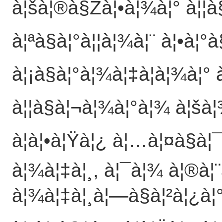
à¦šà¦®à§Žà¦•à¦¾à¦° à¦¦à
à¦ªà§à¦°à¦¦à¦¾à¦¨ à¦•à¦°
à¦¡à§à¦°à¦¾à¦‡à¦­à¦¾à¦° 
à¦¦à§à¦¬à¦¾à¦°à¦¾ à¦šà¦
à¦à¦•à¦Ÿà¦¿ à¦…à¦¤à§à¦¯
à¦¾à¦‡à¦¸, à¦¯à¦¾ à¦®à¦¨
à¦¾à¦‡à¦¸à¦—à§à¦²à¦¿à¦