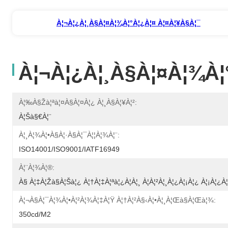
À¦¬à¦¿à¦¸à§à¦¤à¦¾à¦°à¦¿à¦¤ À¦¤à¦¥à§à¦¯
À¦¬à¦¿à¦¸à§à¦¤à¦¾à¦
À¦‰à§Žà¦ªà¦¤à§à¦¤à¦¿ À¦¸à§à¦¥à¦²:
À¦šà§€à¦¨
À¦¸à¦¾à¦•à§à¦·à§à¦¯à¦¦à¦¾à¦¨:
ISO14001/ISO9001/IATF16949
À¦¨à¦¾à¦®:
À§­ À¦‡à¦žà§à¦šà¦¿ À¦†à¦‡à¦ªà¦¿à¦à¦¸ À¦à¦²à¦¸à¦¿à¦¡à¦¿ À¦¡à¦¿à
À¦¬à§à¦¯à¦¾à¦•à¦²à¦¾à¦‡à¦Ÿ À¦†à¦²à§‹à¦•à¦¸à¦œà§à¦œà¦¾:
350cd/m2