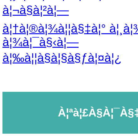
à¦¬à§à¦²à¦—
à¦†à¦®à¦¾à¦¦à§‡à¦° à¦¸à
à¦¾à¦¯à§‹à¦—
à¦‰à¦¦à§à¦§à§ƒà¦¤à¦¿
À¦ªà¦£à§à¦¯à§