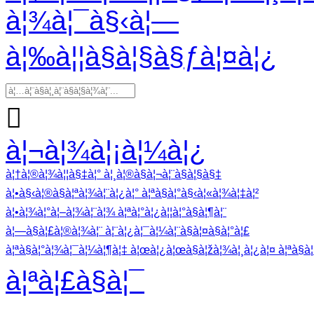
à¦¾à¦¯à§‹à¦—
à¦‰à¦¦à§à¦§à§ƒà¦¤à¦¿

à¦¬à¦¾à¦¡à¦¼à¦¿
à¦†à¦®à¦¾à¦¦à§‡à¦° à¦¸à¦®à§à¦¬à¦¨à§à¦§à§‡
à¦•à§‹à¦®à§à¦ªà¦¾à¦¨à¦¿à¦° à¦ªà§à¦°à§‹à¦«à¦¾à¦‡à¦²
à¦•à¦¾à¦°à¦–à¦¾à¦¨à¦¾ à¦ªà¦°à¦¿à¦¦à¦°à§à¦¶à¦¨
à¦—à§à¦£à¦®à¦¾à¦¨ à¦¨à¦¿à¦¯à¦¼à¦¨à§à¦¤à§à¦°à¦£
à¦ªà§à¦°à¦¾à¦¯à¦¼à¦¶à¦‡ à¦œà¦¿à¦œà§à¦žà¦¾à¦¸à¦¿à¦¤ à¦ªà§à¦°
à¦ªà¦£à§à¦¯