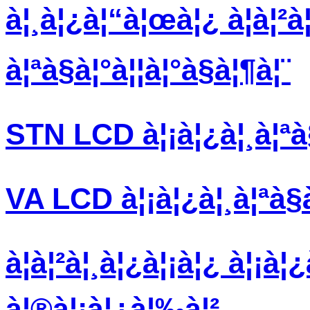
à¦¸à¦¿à¦“à¦œà¦¿ à¦à¦²à
à¦ªà§à¦°à¦¦à¦°à§à¦¶à¦¨
STN LCD à¦¡à¦¿à¦¸à¦ªà
VA LCD à¦¡à¦¿à¦¸à¦ªà§
à¦à¦²à¦¸à¦¿à¦¡à¦¿ à¦¡à¦
à¦®à¦¡à¦¿à¦‰à¦²