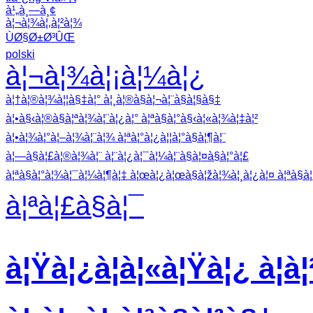
à¹„à¸—à¸¢
à¦¬à¦¾à¦‚à¦²à¦¾
ÙØ§Ø±Ø³ÛŒ
polski
à¦¬à¦¾à¦¡à¦¼à¦¿
à¦†à¦®à¦¾à¦¦à§‡à¦° à¦¸à¦®à§à¦¬à¦¨à§à¦§à§‡
à¦•à§‹à¦®à§à¦ªà¦¾à¦¨à¦¿à¦° à¦ªà§à¦°à§‹à¦«à¦¾à¦‡à¦²
à¦•à¦¾à¦°à¦–à¦¾à¦¨à¦¾ à¦ªà¦°à¦¿à¦¦à¦°à§à¦¶à¦¨
à¦—à§à¦£à¦®à¦¾à¦¨ à¦¨à¦¿à¦¯à¦¼à¦¨à§à¦¤à§à¦°à¦£
à¦ªà§à¦°à¦¾à¦¯à¦¼à¦¶à¦‡ à¦œà¦¿à¦œà§à¦žà¦¾à¦¸à¦¿à¦¤ à¦ªà§à¦°
à¦ªà¦£à§à¦¯
à¦Ÿà¦¿à¦à¦«à¦Ÿà¦¿ à¦à¦