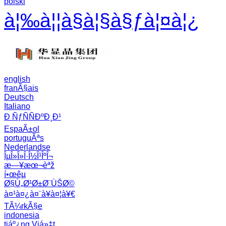
polski
à¦‰à¦¦à§à¦§à§ƒà¦¤à¦¿
english
franÃ§ais
Deutsch
Italiano
Ð ÑƒÑÑÐºÐ¸Ð¹
EspaÃ±ol
portuguÃªs
Nederlandse
ÎµÎ»Î»Î·Î½Î¹ÎºÎ¬
æ—¥æœ¬èªž
í•œêµ­
Ø§Ù„Ø¹Ø±Ø¨ÙŠØ©
à¤¹à¤¿à¤¨à¥à¤¦à¥€
TÃ¼rkÃ§e
indonesia
tiáº¿ng Viá»‡t