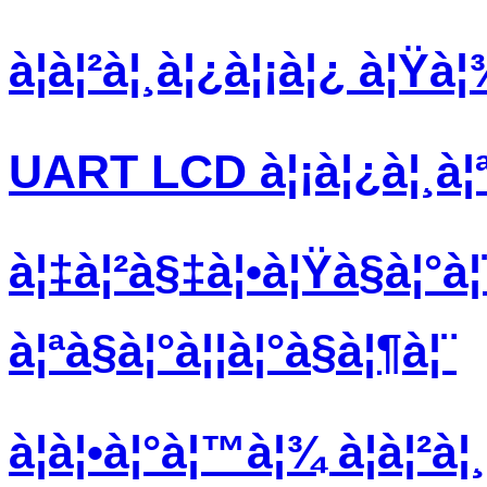
à¦à¦²à¦¸à¦¿à¦¡à¦¿ à¦Ÿà¦
UART LCD à¦¡à¦¿à¦¸à¦ª
à¦‡à¦²à§‡à¦•à¦Ÿà§à¦°à
à¦ªà§à¦°à¦¦à¦°à§à¦¶à¦¨
à¦à¦•à¦°à¦™à¦¾ à¦à¦²à¦