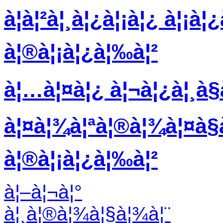
à¦à¦²à¦¸à¦¿à¦¡à¦¿ à¦¡à¦
à¦®à¦¡à¦¿à¦‰à¦²
à¦…à¦¤à¦¿ à¦¬à¦¿à¦¸à§
à¦¤à¦¾à¦ªà¦®à¦¾à¦¤à§à¦
à¦®à¦¡à¦¿à¦‰à¦²
à¦–à¦¬à¦°
à¦¸à¦®à¦¾à¦§à¦¾à¦¨