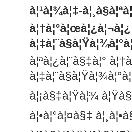
à¦¹à¦¾à¦‡-à¦¸à§à¦ªà
à¦†à¦°à¦œà¦¿à¦¬à¦¿
à¦‡à¦¨à§à¦Ÿà¦¾à¦°à
à¦ªà¦¿à¦¨à§‡à¦° à¦†
à¦‡à¦¨à§à¦Ÿà¦¾à¦°à¦
à¦¡à§‡à¦Ÿà¦¾ à¦Ÿà§
à¦•à¦°à¦¤à§‡ à¦¸à¦•à