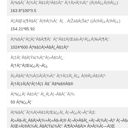
À¦ªà§à¦¯à¦¾à¦¨à§‡à¦²à§‡à¦° À¦†à¦•à¦¾à¦° (à¦®à¦¿à¦®à¦¿):
163.8*100*3.5
À¦¦à§ƒà¦¶à§à¦¯à¦®à¦¾à¦¨ À¦…à¦žà§à¦šà¦² ((à¦®à¦¿à¦®à¦¿):
154.21*85.92
À¦ªà§à¦°à¦¦à¦°à§à¦¶à¦¨ À¦°à§‡à¦œà§‹à¦²à¦¿à¦‰à¦¶à¦¨:
1024*600 À¦ªà§‡à¦•à§à¦¸à§‡à¦²
À¦‡à¦¨à§à¦Ÿà¦¾à¦°à¦«à§‡à¦¸:
À¦†à¦°à¦œà¦¿à¦¬à¦¿
À¦¡à§à¦°à¦¾à¦‡à¦­à¦¾à¦° À¦†à¦‡à¦¸à¦¿ À¦®à¦¡à§‡à¦²:
À¦†à¦‡à¦à¦²à¦†à¦‡ À§¯à§ªà§®à§®
À¦ªà¦¿à¦¨à§‡à¦° À¦¸à¦‚à¦–À§à¦¯à¦¾:
50 À¦ªà¦¿à¦¨
À¦ªà§à¦¯à¦¾à¦•à§‡à¦œà¦¿à¦‚ À¦¬à¦¿à¦¬à¦°à¦£:
À¦«à§‹à¦¸à§à¦•à¦¾+à¦«à§‹à¦® À¦¬à¦•à§à¦¸+à¦¬à¦¾à¦¬à¦² À¦¬à§
À¦œ+à¦®à¦¾à¦¸à§à¦Ÿà¦¾à¦° À¦¶à¦•à§à¦¤ À¦•à¦¾à¦—À¦œ