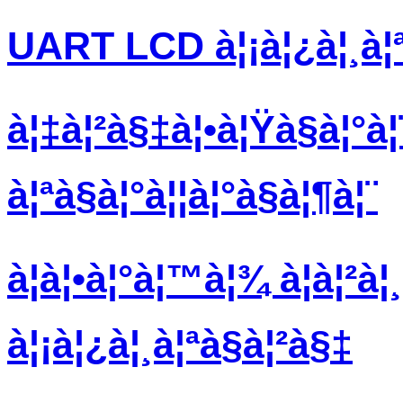
UART LCD à¦¡à¦¿à¦¸à¦ª
à¦‡à¦²à§‡à¦•à¦Ÿà§à¦°à
à¦ªà§à¦°à¦¦à¦°à§à¦¶à¦¨
à¦à¦•à¦°à¦™à¦¾ à¦à¦²à¦
à¦¡à¦¿à¦¸à¦ªà§à¦²à§‡