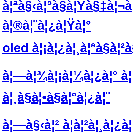
à¦ªà§‹à¦°à§à¦Ÿà§‡à¦¬à¦²
à¦®à¦¨à¦¿à¦Ÿà¦°
oled à¦¡à¦¿à¦¸à¦ªà§à¦
à¦—à¦¾à¦¡à¦¼à¦¿à¦° à¦¡
à¦¸à§à¦•à§à¦°à¦¿à¦¨
à¦—à§‹à¦² à¦à¦²à¦¸à¦¿à¦