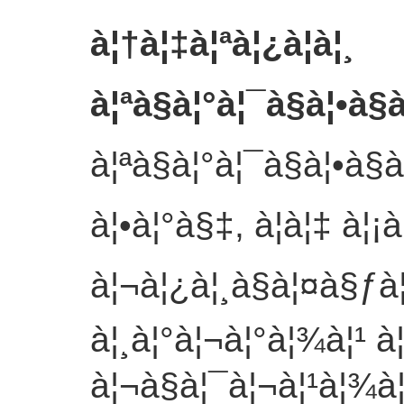
à¦†à¦‡à¦ªà¦¿à¦à¦¸
à¦ªà§à¦°à¦¯à§à¦•à§
à¦ªà§à¦°à¦¯à§à¦•à§
à¦•à¦°à§‡, à¦à¦‡ à¦¡
à¦¬à¦¿à¦¸à§à¦¤à§ƒà
à¦¸à¦°à¦¬à¦°à¦¾à¦¹ à
à¦¬à§à¦¯à¦¬à¦¹à¦¾à