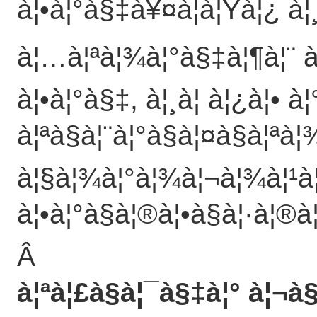
à¦•à¦°à§‡à¥¤à¦à¦Ÿà¦¿ à¦
à¦…à¦ªà¦¾à¦°à§‡à¦¶à¦¨ à
à¦•à¦°à§‡, à¦¸à¦ à¦¿à¦• à
à¦ªà§à¦¨à¦°à§à¦¤à§à¦ªà¦¾
à¦§à¦¾à¦°à¦¾à¦¬à¦¾à¦¹à
à¦•à¦°à§à¦®à¦•à§à¦·à¦®à
Â
à¦ªà¦£à§à¦¯à§‡à¦° à¦¬à§