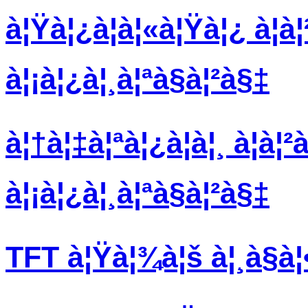
à¦Ÿà¦¿à¦à¦«à¦Ÿà¦¿ à¦à¦
à¦¡à¦¿à¦¸à¦ªà§à¦²à§‡
à¦†à¦‡à¦ªà¦¿à¦à¦¸ à¦à¦²
à¦¡à¦¿à¦¸à¦ªà§à¦²à§‡
TFT à¦Ÿà¦¾à¦š à¦¸à§à¦•