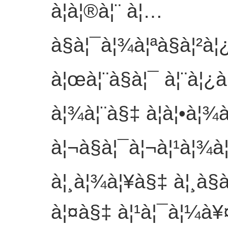
à¦à¦®à¦¨ à¦…
à§à¦¯à¦¾à¦ªà§à¦²à¦
à¦œà¦¨à§à¦¯ à¦¨à¦¿à
à¦¾à¦¨à§‡ à¦à¦•à¦¾à
à¦¬à§à¦¯à¦¬à¦¹à¦¾à¦
à¦¸à¦¾à¦¥à§‡ à¦¸à§à
à¦¤à§‡ à¦¹à¦¯à¦¼à¥