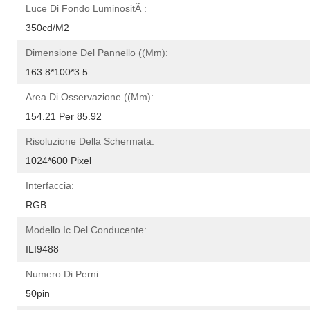
Luce Di Fondo LuminositÃ :
350cd/m2
Dimensione Del Pannello ((mm):
163.8*100*3.5
Area Di Osservazione ((mm):
154.21 Per 85.92
Risoluzione Della Schermata:
1024*600 Pixel
Interfaccia:
RGB
Modello Ic Del Conducente:
ILI9488
Numero Di Perni:
50pin