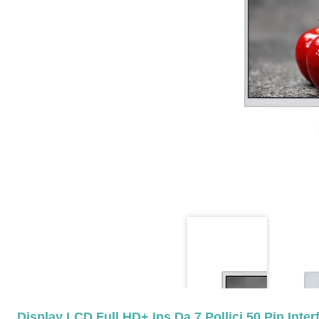
Display LCD Full HD+ Ips Da 7 Pollici 50 Pin Int