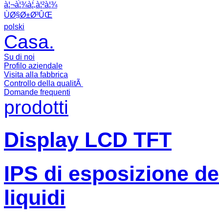
à¦¬à¦¾à¦‚à¦²à¦¾
ÙØ§Ø±Ø³ÛŒ
polski
Casa.
Su di noi
Profilo aziendale
Visita alla fabbrica
Controllo della qualitÃ
Domande frequenti
prodotti
Display LCD TFT
IPS di esposizione dell
liquidi