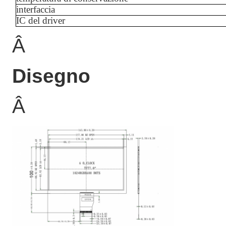
interfaccia
IC del driver
Â
Disegno
Â