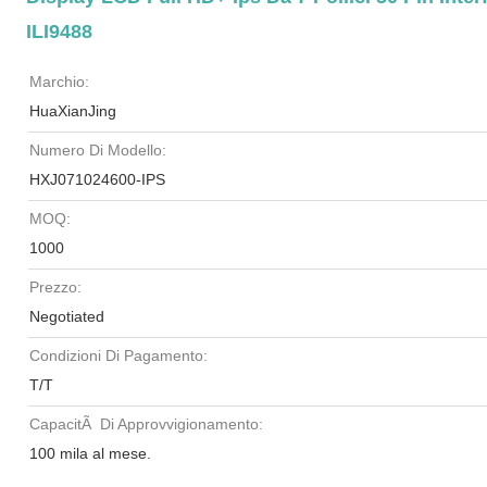
ILI9488
Marchio:
HuaXianJing
Numero Di Modello:
HXJ071024600-IPS
MOQ:
1000
Prezzo:
Negotiated
Condizioni Di Pagamento:
T/T
CapacitÃ Di Approvvigionamento:
100 mila al mese.