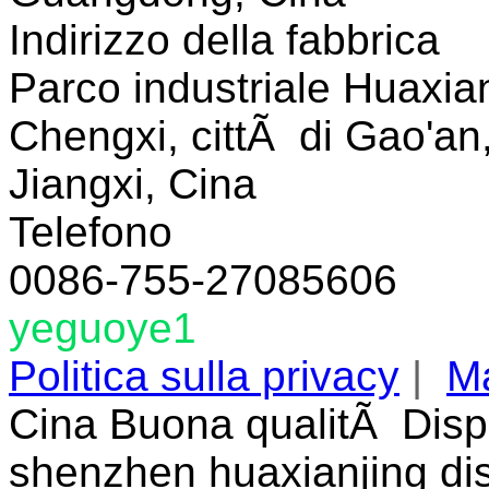
Indirizzo della fabbrica
Parco industriale Huaxian
Chengxi, cittÃ di Gao'an,
Jiangxi, Cina
Telefono
0086-755-27085606
yeguoye1
Politica sulla privacy
|
Ma
Cina Buona qualitÃ Disp
shenzhen huaxianjing disp