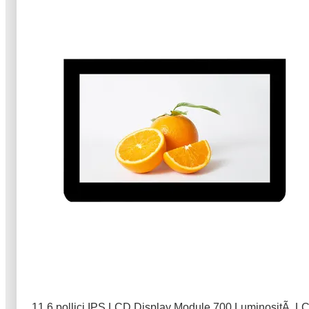
11.6 pollici IPS LCD Display Module 700 LuminositÃ L