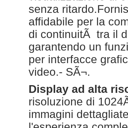
senza ritardo.Forn
affidabile per la c
di continuitÃ tra il 
garantendo un funz
per interfacce graf
video.
- SÃ¬.
Display ad alta ri
risoluzione di 1024Ã
immagini dettagliate
l'esperienza comples