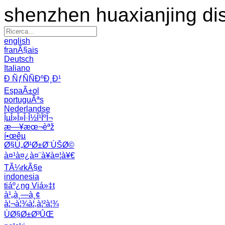
shenzhen huaxianjing di
english
franÃ§ais
Deutsch
Italiano
Ð ÑƒÑÑÐºÐ¸Ð¹
EspaÃ±ol
portuguÃªs
Nederlandse
ÎµÎ»Î»Î·Î½Î¹ÎºÎ¬
æ—¥æœ¬èªž
í•œêµ­
Ø§Ù„Ø¹Ø±Ø¨ÙŠØ©
à¤¹à¤¿à¤¨à¥à¤¦à¥€
TÃ¼rkÃ§e
indonesia
tiáº¿ng Viá»‡t
à¹„à¸—à¸¢
à¦¬à¦¾à¦‚à¦²à¦¾
ÙØ§Ø±Ø³ÛŒ