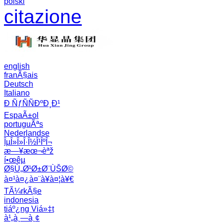
polski
citazione
english
franÃ§ais
Deutsch
Italiano
Ð ÑƒÑÑÐºÐ¸Ð¹
EspaÃ±ol
portuguÃªs
Nederlandse
ÎµÎ»Î»Î·Î½Î¹ÎºÎ¬
æ—¥æœ¬èªž
í•œêµ­
Ø§Ù„Ø¹Ø±Ø¨ÙŠØ©
à¤¹à¤¿à¤¨à¥à¤¦à¥€
TÃ¼rkÃ§e
indonesia
tiáº¿ng Viá»‡t
à¹„à¸—à¸¢