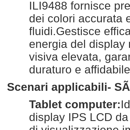
ILI9488 fornisce pre
dei colori accurata 
fluidi.Gestisce effi
energia del displa
visiva elevata, gar
duraturo e affidabile
Scenari applicabili
- SÃ
Tablet computer
:
Id
display IPS LCD da 7
di visualizzazione i