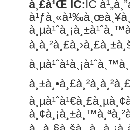
à¸£à¹Œ IC
:
IC à¹„à¸
à¹ƒà¸«à¹‰à¸œà¸¥à
à¸µà¹ˆà¸¡à¸±à¹ˆà¸™à
à¸à¸²à¸£à¸›à¸£à¸±à
à¸µà¹ˆà¹à¸¡à¹ˆà¸™à¸¢
à¸±à¸•à¸£à¸²à¸à¸²
à¸µà¹ˆà¹€à¸£à¸µà¸¢
à¸¢à¸¡à¸±à¸™à¸ªà¸²à
à¸„à¸§à¸šà¸„à¸¸à¸¡à