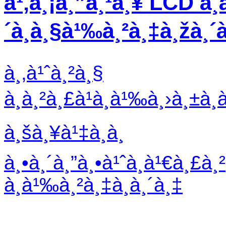
à¹‚à¸¡à¸”à¸¹à¸¥ LCD à¸­
´à¸à¸§à¹‰à¸²à¸‡à¸žà¸´
à¸‚à¹ˆà¸²à¸§
à¸à¸²à¸£à¹à¸à¹‰à¸›à¸±à¸
à¸šà¸¥à¹‡à¸­à¸
à¸•à¸´à¸”à¸•à¹ˆà¸­à¹€à¸£à¸²
à¸­à¹‰à¸²à¸‡à¸­à¸´à¸‡