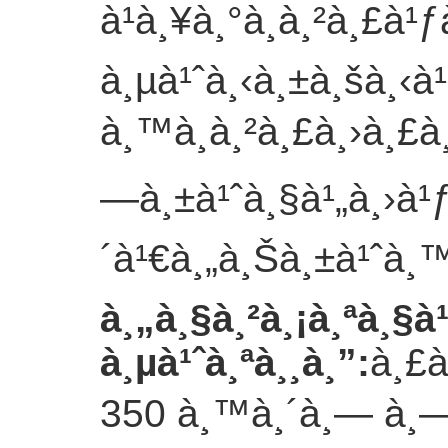
à¹à¸¥à¸°à¸à¸²à¸£
à¸µà¹ˆà¸‹à¸±à¸šà¸‹à
à¸™à¸à¸²à¸£à¸›à¸£
—à¸±à¹ˆà¸§à¹„à¸›à¹ƒ
´à¹€à¸„à¸Šà¸±à¹ˆà¸™
à¸„à¸§à¸²à¸¡à¸ªà¸§
à¸µà¹ˆà¸ªà¸¸à¸”
:
à¸£à
350 à¸™à¸´à¸— à¸—à