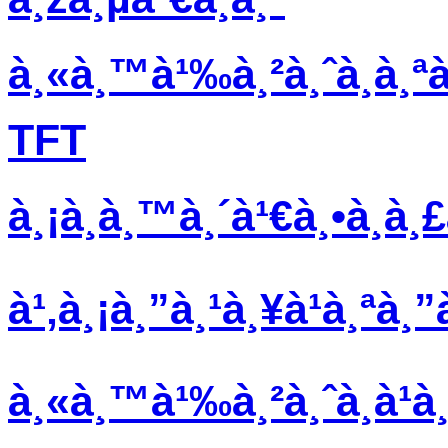
à¸«à¸™à¹‰à¸²à¸ˆà¸­à¸ªà
TFT
à¸¡à¸­à¸™à¸´à¹€à¸•à¸­à¸
à¹‚à¸¡à¸”à¸¹à¸¥à¹à¸ªà
à¸«à¸™à¹‰à¸²à¸ˆà¸­à¹