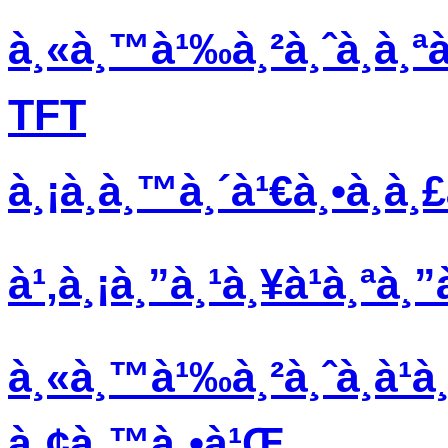
à¸«à¸™à¹‰à¸²à¸ˆà¸­à¸ªà
TFT
à¸¡à¸­à¸™à¸´à¹€à¸•à¸­à¸
à¹‚à¸¡à¸”à¸¹à¸¥à¹à¸ªà
à¸«à¸™à¹‰à¸²à¸ˆà¸­à¹
à¸¢à¸™à¸•à¹Œ