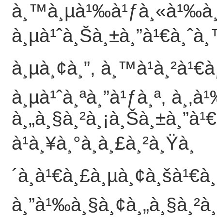
à¸™à¸µà¹‰à¹ƒà¸«à¹‰à¸
à¸µà¹ˆà¸Šà¸±à¸”à¹€à¸ˆà¸
à¸µà¸¢à¸”, à¸™à¹à¸²à¹€
à¸µà¹ˆà¸ªà¸”à¹ƒà¸ª, à¸‚à
à¸„à¸§à¸²à¸¡à¸Šà¸±à¸”à¹
à¹à¸¥à¸°à¸à¸£à¸²à¸Ÿà¸
´à¸à¹€à¸£à¸µà¸¢à¸šà¹€
à¸”à¹‰à¸§à¸¢à¸„à¸§à¸²à¸