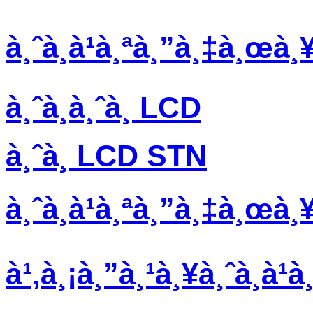
à¸ˆà¸­à¹à¸ªà¸”à¸‡à¸œà¸
à¸ˆà¸­à¸ˆà¸­ LCD
à¸ˆà¸­ LCD STN
à¸ˆà¸­à¹à¸ªà¸”à¸‡à¸œà
à¹‚à¸¡à¸”à¸¹à¸¥à¸ˆà¸­à¹