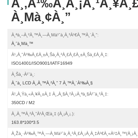
À¸‚à¹‰à¸­à¸¡à¸¹à¸¥à¸
À¸µà¸¢à¸”
À¸ªà¸–À¸²à¸™à¸—À¸µà¹ˆà¸à¸³à¹€à¸™à¸´à¸”:
À¸ˆà¸µà¸™
À¹„à¸”à¹‰à¸£à¸±à¸šà¸à¸²à¸£à¸£à¸±à¸šà¸£à¸­à¸‡:
ISO14001/ISO9001/IATF16949
À¸Šà¸·à¹ˆà¸­:
À¸ˆà¸­ LCD À¸‚à¸™à¸²à¸” 7 À¸™à¸´à¹‰à¸§
À¹„à¸Ÿà¸«à¸¥à¸±à¸‡ À¸„à¸§à¸²à¸¡à¸ªà¸§à¹ˆà¸²à¸‡:
350CD / M2
À¸‚à¸™à¸²à¸”à¹à¸œà¸‡ (à¸¡à¸¡.):
163.8*100*3.5
À¸žà¸·à¹‰à¸™à¸—À¸µà¹ˆà¸à¸²à¸£à¸¡à¸­à¸‡à¹€à¸«à¹‡à¸™(à¸¡à¸¡