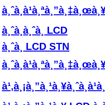
à¸ˆà¸­à¹à¸ªà¸”à¸‡à¸œà¸
à¸ˆà¸­à¸ˆà¸­ LCD
à¸ˆà¸­ LCD STN
à¸ˆà¸­à¹à¸ªà¸”à¸‡à¸œà
à¹‚à¸¡à¸”à¸¹à¸¥à¸ˆà¸­à¹