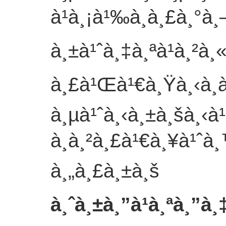
à¹à¸¡à¹‰à¸à¸£à¸°à
à¸±à¹ˆà¸‡à¸ªà¹à¸²à¸
à¸£à¹Œà¹€à¸Ÿà¸‹à¸à
à¸µà¹ˆà¸‹à¸±à¸šà¸‹à
à¸à¸²à¸£à¹€à¸¥à¹ˆà¸
à¸„à¸£à¸±à¸š
à¸ˆà¸±à¸”à¹à¸ªà¸”à¸