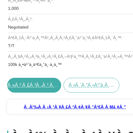
À¸‚à¸±à¹‰à¸™à¸•à¹ˆà¸³:
1,000
À¸£à¸²à¸„à¸²:
Negotiated
À¹€à¸‡à¸·à¹ˆà¸­à¸™à¹„à¸‚à¸à¸²à¸£à¸ˆà¹ˆà¸²à¸¢à¹€à¸‡à¸´à¸™:
T/T
À¸„à¸§à¸²à¸¡à¸ªà¸²à¸¡à¸²à¸£à¸–À¹ƒà¸™à¸à¸²à¸£à¸ˆà¹à¸²à¸«à¸™à¹ˆ
100k à¸•à¹ˆà¸­à¹€à¸”à¸·à¸­à¸™
À¸•à¸´à¸”à¸•à¹ˆà¸­à¸•à¸­à¸™à¸™à¸µà¹‰
À¸«à¸² À¸£à¸²à¸„à¸² À¸—À¸µà¹ˆ À¸”à¸µ À¸—À¸µà¹ˆà¸ªà¸¸à¸”
À¸‚à¹‰à¸­à¸¡à¸¹à¸¥à¸£à¸²à¸¢à¸¥à¸°à¹€à¸­à¸µà¸¢à¸”