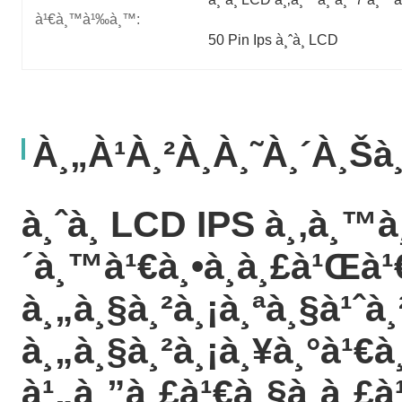
à¹€à¸™à¹‰à¸™:
50 Pin Ips à¸ˆà¸­ LCD
À¸„à¹à¸²à¸­à¸˜à¸´à¸š
à¸ˆà¸­ LCD IPS à¸‚à¸™à
´à¸™à¹€à¸•à¸­à¸£à¹Œà¹
à¸„à¸§à¸²à¸¡à¸ªà¸§à¹ˆà
à¸„à¸§à¸²à¸¡à¸¥à¸°à¹€à
à¹„à¸”à¸£à¹€à¸§à¸­à¸£à