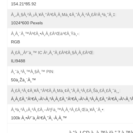
154.21*85.92
À¸„à¸§à¸²à¸¡à¸¥à¸°à¹€à¸­à¸µà¸¢à¸”à¸à¸²à¸£à¹à¸ªà¸”à¸‡:
1024*600 Pexels
À¸­à¸´à¸™à¹€à¸•à¸­à¸£à¹Œà¹€à¸Ÿà¸‹:
RGB
À¸£à¸¸à¹ˆà¸™ IC À¹„à¸”à¸£à¹€à¸§à¸­à¸£à¹Œ:
ILI9488
À¸ˆà¸³à¸™à¸§à¸™ PIN:
50à¸žà¸´à¸™
À¸£à¸²à¸¢à¸¥à¸°à¹€à¸­à¸µà¸¢à¸”à¸à¸²à¸£à¸šà¸£à¸£à¸ˆà¸¸:
À¸à¸£à¸°à¹€à¸›à¹‹à¸²à¸à¸£à¸°à¹€à¸›à¹‹à¸²à¸à¸£à¸°à¹€à¸›à¹‹à¸²
À¸ªà¸²à¸¡à¸²à¸£à¸–À¹ƒà¸™à¸à¸²à¸£à¸œà¸¥à¸´à¸•:
100k À¸•à¹ˆà¸­à¹€à¸”à¸·à¸­à¸™
à¸ˆà¸­ LCD à¸‚à¸™à¸²à¸” 7 à¸™