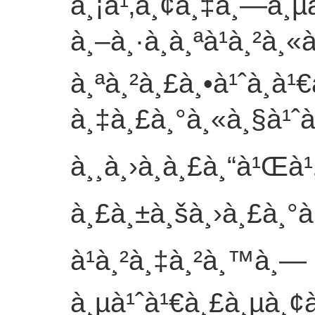
à¸¡à¹‚à¸¢à¸‡à¸—à¸µà
à¸–à¸·à¸­à¸ªà¹à¸²à¸«
à¸ªà¸²à¸£à¸•à¹ˆà¸­à¹
à¸‡à¸£à¸°à¸«à¸§à¹ˆà¸
à¸¸à¸›à¸à¸£à¸“à¹Œà
à¸£à¸±à¸šà¸›à¸£à¸°à
à¹à¸²à¸‡à¸²à¸™à¸—
à¸µà¹ˆà¹€à¸£à¸µà¸¢