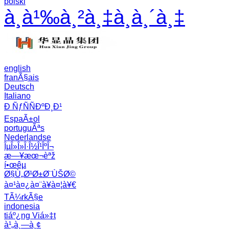
polski
à¸­à¹‰à¸²à¸‡à¸­à¸´à¸‡
english
franÃ§ais
Deutsch
Italiano
Ð ÑƒÑÑÐºÐ¸Ð¹
EspaÃ±ol
portuguÃªs
Nederlandse
ÎµÎ»Î»Î·Î½Î¹ÎºÎ¬
æ—¥æœ¬èªž
í•œêµ­
Ø§Ù„Ø¹Ø±Ø¨ÙŠØ©
à¤¹à¤¿à¤¨à¥à¤¦à¥€
TÃ¼rkÃ§e
indonesia
tiáº¿ng Viá»‡t
à¹„à¸—à¸¢