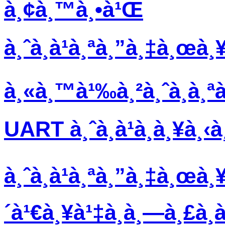
à¸¢à¸™à¸•à¹Œ
à¸ˆà¸­à¹à¸ªà¸”à¸‡à¸œà¸
à¸«à¸™à¹‰à¸²à¸ˆà¸­à¸ª
UART à¸ˆà¸­à¹à¸­à¸¥à¸‹
à¸ˆà¸­à¹à¸ªà¸”à¸‡à¸œà¸¥
´à¹€à¸¥à¹‡à¸à¸—à¸£à¸­