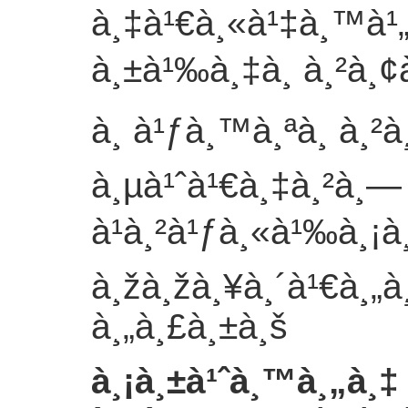
à¸‡à¹€à¸«à¹‡à¸™à¹
à¸±à¹‰à¸‡à¸ à¸²à¸¢
à¸ à¹ƒà¸™à¸ªà¸ à¸²
à¸µà¹ˆà¹€à¸‡à¸²à¸—
à¹à¸²à¹ƒà¸«à¹‰à¸¡à
à¸žà¸žà¸¥à¸´à¹€à¸„à¸
à¸„à¸£à¸±à¸š
à¸¡à¸±à¹ˆà¸™à¸„à¸‡ 