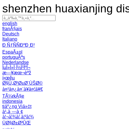
shenzhen huaxianjing di
english
franÃ§ais
Deutsch
Italiano
Ð ÑƒÑÑÐºÐ¸Ð¹
EspaÃ±ol
portuguÃªs
Nederlandse
ÎµÎ»Î»Î·Î½Î¹ÎºÎ¬
æ—¥æœ¬èªž
í•œêµ­
Ø§Ù„Ø¹Ø±Ø¨ÙŠØ©
à¤¹à¤¿à¤¨à¥à¤¦à¥€
TÃ¼rkÃ§e
indonesia
tiáº¿ng Viá»‡t
à¹„à¸—à¸¢
à¦¬à¦¾à¦‚à¦²à¦¾
ÙØ§Ø±Ø³ÛŒ