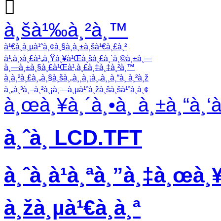

à¸šà¹‰à¸²à¸™
à¹€à¸à¸µà¹ˆà¸¢à¸§à¸à¸±à¸šà¹€à¸£à¸²
à¹‚à¸›à¸£à¹„à¸Ÿà¸¥à¹Œà¸šà¸£à¸´à¸©à¸±à¸—
à¸—à¸±à¸§à¸£à¹Œà¹‚à¸£à¸‡à¸‡à¸²à¸™
à¸à¸²à¸£à¸„à¸§à¸šà¸„à¸¸à¸¡à¸„à¸¸à¸“à¸ à¸²à¸ž
à¸„à¸³à¸–à¸²à¸¡à¸—à¸µà¹ˆà¸žà¸šà¸šà¹ˆà¸­à¸¢
à¸œà¸¥à¸´à¸•à¸ à¸±à¸“à¸‘
à¸ˆà¸­ LCD.TFT
à¸ˆà¸­à¹à¸ªà¸”à¸‡à¸œà¸¥
à¸žà¸µà¹€à¸­à¸ª