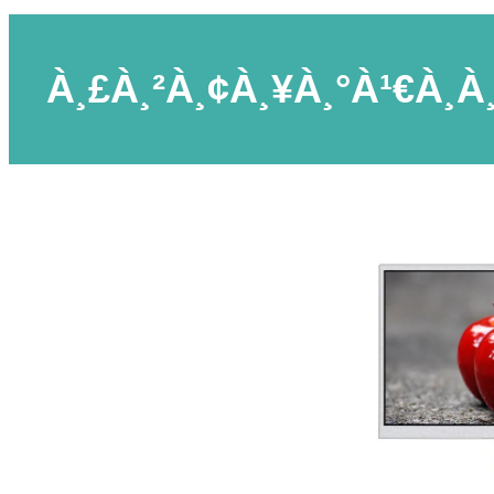
À¸£à¸²à¸¢à¸¥à¸°à¹€à¸­