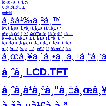
à¦¬à¦¾à¦‚à¦²à¦¾
ÙØ§Ø±Ø³ÛŒ
polski
à¸šà¹‰à¸²à¸™
à¹€à¸à¸µà¹ˆà¸¢à¸§à¸à¸±à¸šà¹€à¸£à¸²
à¹‚à¸›à¸£à¹„à¸Ÿà¸¥à¹Œà¸šà¸£à¸´à¸©à¸±à¸—
à¸—à¸±à¸§à¸£à¹Œà¹‚à¸£à¸‡à¸‡à¸²à¸™
à¸à¸²à¸£à¸„à¸§à¸šà¸„à¸¸à¸¡à¸„à¸¸à¸“à¸ à¸²à¸ž
à¸„à¸³à¸–à¸²à¸¡à¸—à¸µà¹ˆà¸žà¸šà¸šà¹ˆà¸­à¸¢
à¸œà¸¥à¸´à¸•à¸ à¸±à¸“à¸‘
à¸ˆà¸­ LCD.TFT
à¸ˆà¸­à¹à¸ªà¸”à¸‡à¸œà¸¥
à¸žà¸µà¹€à¸­à¸ª