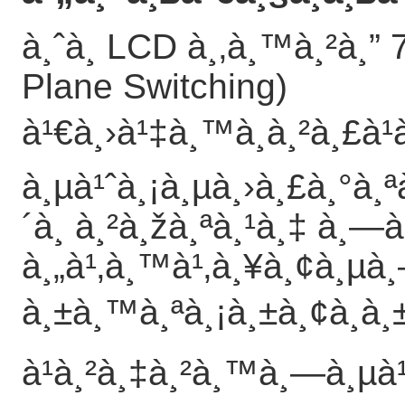
à¸ˆà¸­ LCD à¸‚à¸™à¸²à¸”
Plane Switching)
à¹€à¸›à¹‡à¸™à¸à¸²à¸£à¹
à¸µà¹ˆà¸¡à¸µà¸›à¸£à¸°à¸
´à¸ à¸²à¸žà¸ªà¸¹à¸‡ à¸—
à¸„à¹‚à¸™à¹‚à¸¥à¸¢à¸µà
à¸±à¸™à¸ªà¸¡à¸±à¸¢à¸à¸
à¹à¸²à¸‡à¸²à¸™à¸—à¸µà¹