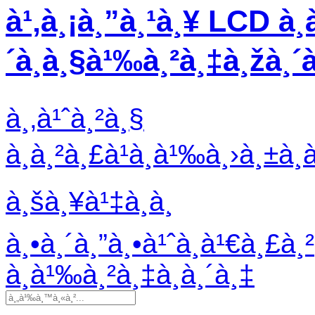
à¹‚à¸¡à¸”à¸¹à¸¥ LCD à¸­
´à¸à¸§à¹‰à¸²à¸‡à¸žà¸´
à¸‚à¹ˆà¸²à¸§
à¸à¸²à¸£à¹à¸à¹‰à¸›à¸±à¸
à¸šà¸¥à¹‡à¸­à¸
à¸•à¸´à¸”à¸•à¹ˆà¸­à¹€à¸£à¸²
à¸­à¹‰à¸²à¸‡à¸­à¸´à¸‡