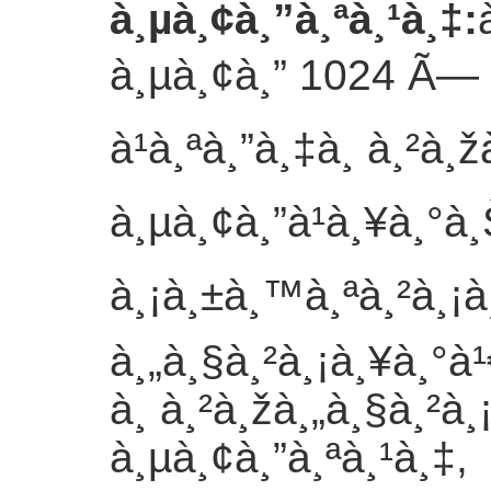
à¸µà¸¢à¸”à¸ªà¸¹à¸‡
:
à¸µà¸¢à¸” 1024 Ã— 6
à¹à¸ªà¸”à¸‡à¸ à¸²à
à¸µà¸¢à¸”à¹à¸¥à¸°à
à¸¡à¸±à¸™à¸ªà¸²à¸¡à
à¸„à¸§à¸²à¸¡à¸¥à¸°à¹
à¸ à¸²à¸žà¸„à¸§à¸²à¸
à¸µà¸¢à¸”à¸ªà¸¹à¸‡,