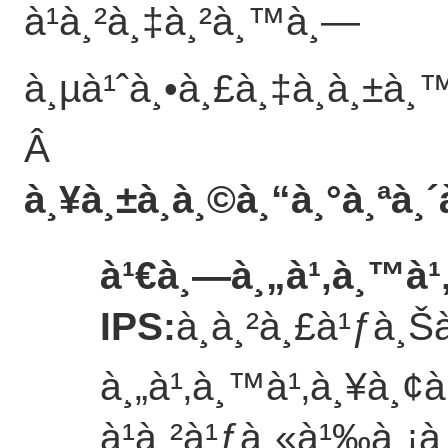
à¹à¸²à¸‡à¸²à¸™à¸—
à¸µà¹ˆà¸•à¸£à¸‡à¸à¸±à¸
Â
à¸¥à¸±à¸à¸©à¸“à¸°à¸ªà
à¹€à¸—à¸„à¹‚à¸™à¹
IPS
:
à¸à¸²à¸£à¹ƒà¸
à¸„à¹‚à¸™à¹‚à¸¥à¸¢
à¹à¸²à¹ƒà¸«à¹‰à¸¡à