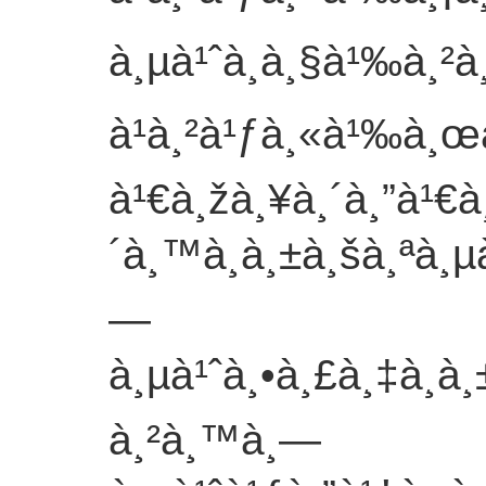
à¸µà¹ˆà¸à¸§à¹‰à¸²à
à¹à¸²à¹ƒà¸«à¹‰à¸œ
à¹€à¸žà¸¥à¸´à¸”à¹€à
´à¸™à¸à¸±à¸šà¸ªà¸µà
—
à¸µà¹ˆà¸•à¸£à¸‡à¸à
à¸²à¸™à¸—