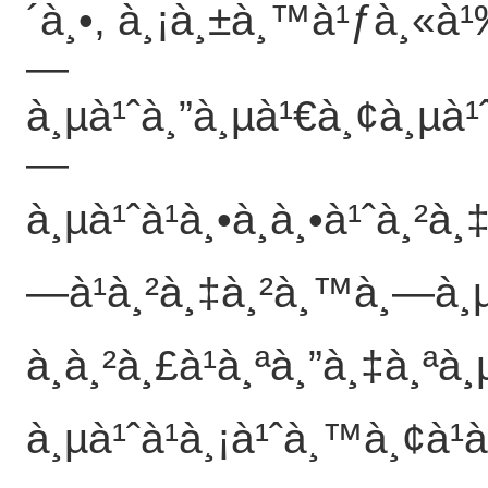
´à¸•, à¸¡à¸±à¸™à¹ƒà¸«à
—
à¸µà¹ˆà¸”à¸µà¹€à¸¢à¸µà¹
—
à¸µà¹ˆà¹à¸•à¸à¸•à¹ˆà¸²
—à¹à¸²à¸‡à¸²à¸™à¸—à¸µ
à¸à¸²à¸£à¹à¸ªà¸”à¸‡à¸ª
à¸µà¹ˆà¹à¸¡à¹ˆà¸™à¸¢à¹à