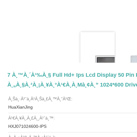
7 À¸™à¸´à¹‰à¸§ Full Hd+ Ips Lcd Display 50 Pin 
À¸„à¸§à¸²à¸¡à¸¥à¸°à¹€à¸­à¸µà¸¢à¸” 1024*600 Drive
À¸Šà¸·à¹ˆà¸­à¹à¸šà¸£à¸™à¸”à¹Œ:
HuaXianJing
À¹€à¸¥à¸‚à¸£à¸¸à¹ˆà¸™:
HXJ071024600-IPS