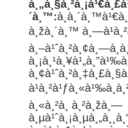
à¸„à¸§à¸²à¸¡à¹€à¸£à
´à¸™
:
à¸­à¸´à¸™à¹€à
à¸žà¸´à¸™ à¸—à¹à¸²
à¸–à¹ˆà¸²à¸¢à¸—à¸­à
à¸¡à¸¹à¸¥à¹„à¸”à¹‰à
à¸¢à¹ˆà¸²à¸‡à¸£à¸§
à¹à¸²à¹ƒà¸«à¹‰à¸à
à¸«à¸²à¸ à¸²à¸žà¸—
à¸µà¹ˆà¸¡à¸µà¸„à¸¸à