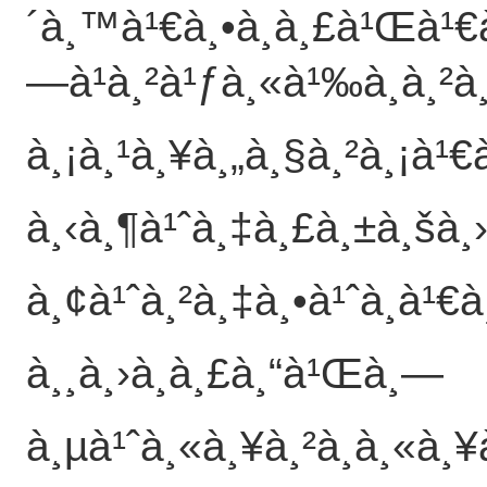
´à¸™à¹€à¸•à¸­à¸£à¹Œà¹€
—à¹à¸²à¹ƒà¸«à¹‰à¸à¸²à
à¸¡à¸¹à¸¥à¸„à¸§à¸²à¸¡à¹€
à¸‹à¸¶à¹ˆà¸‡à¸£à¸±à¸šà¸›
à¸¢à¹ˆà¸²à¸‡à¸•à¹ˆà¸­à¹€à
à¸¸à¸›à¸à¸£à¸“à¹Œà¸—
à¸µà¹ˆà¸«à¸¥à¸²à¸à¸«à¸¥