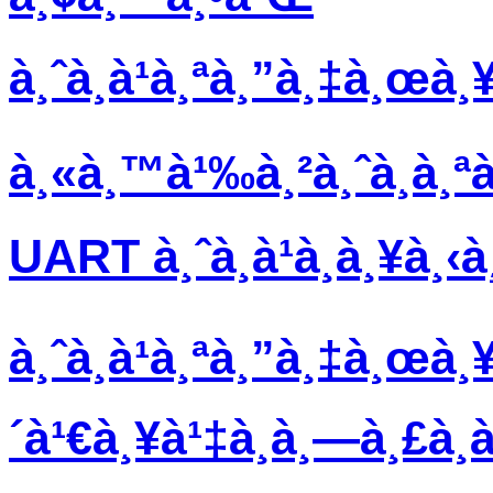
à¸ˆà¸­à¹à¸ªà¸”à¸‡à¸œà¸
à¸«à¸™à¹‰à¸²à¸ˆà¸­à¸ª
UART à¸ˆà¸­à¹à¸­à¸¥à¸‹
à¸ˆà¸­à¹à¸ªà¸”à¸‡à¸œà¸¥
´à¹€à¸¥à¹‡à¸à¸—à¸£à¸­