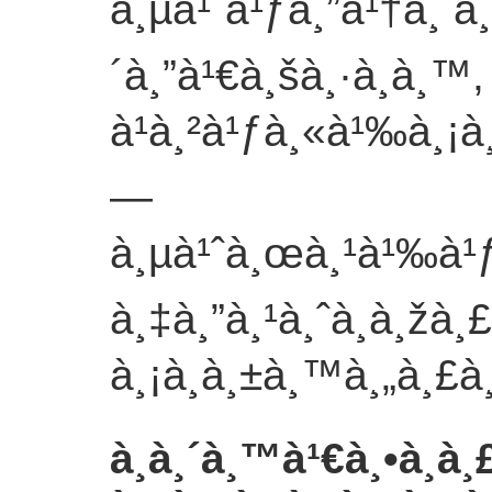
à¸µà¹ˆà¹ƒà¸”à¹†à¸ à¸
´à¸”à¹€à¸šà¸·à¸­à¸™
à¹à¸²à¹ƒà¸«à¹‰à¸¡à
—
à¸µà¹ˆà¸œà¸¹à¹‰à¹ƒ
à¸‡à¸”à¸¹à¸ˆà¸­à¸žà
à¸¡à¸à¸±à¸™
à¸„à¸£à
à¸­à¸´à¸™à¹€à¸•à¸­