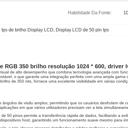
Habilidade Da Fonte:
10
 Ips de brilho Display LCD
, 
Display LCD de 50 pin Ips
e RGB 350 brilho resolução 1024 * 600, driver I
 visual de alto desempenho que combina tecnologia avançada com fun
estável, o que garante uma integração perfeita com uma ampla gama de
brilho de 350 nits, fornece uma excelente visibilidade em várias con
ce ângulos de visão amplos, permitindo que os usuários desfrutem de 
plicações em que vários utilizadores precisam ver a tela simultaneam
 de 50 pinos permite a transferência rápida de dados, facilitando a ex
e dispositivos host, garantindo um funcionamento suave mesmo para in