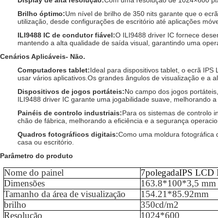
Display de alta resolução
:
Com uma resolução de 1024×600 pixels
Brilho óptimo
:
Um nível de brilho de 350 nits garante que o ec
utilização, desde configurações de escritório até aplicações móve
ILI9488 IC de condutor fiável
:
O ILI9488 driver IC fornece dese
mantendo a alta qualidade de saída visual, garantindo uma oper
Cenários Aplicáveis
- Não.
Computadores tablet
:
Ideal para dispositivos tablet, o ecrã IP
usar vários aplicativos.Os grandes ângulos de visualização e a
Dispositivos de jogos portáteis
:
No campo dos jogos portáteis
ILI9488 driver IC garante uma jogabilidade suave, melhorando a e
Painéis de controlo industriais
:
Para os sistemas de controlo i
chão de fábrica, melhorando a eficiência e a segurança operacio
Quadros fotográficos digitais
:
Como uma moldura fotográfica di
casa ou escritório.
Parâmetro do produto
Nome do painel
7
polegada
IPS LCD
Dimensões
163.8*100*3,5 mm
Tamanho da área de visualização
154.21*85.92mm
brilho
35
0cd/m2
Resolução
1024
*
600