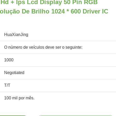
 Hd + Ips Lcd Display 50 Pin RGB
olução De Brilho 1024 * 600 Driver IC
HuaXianJing
O número de veículos deve ser o seguinte:
1000
Negotiated
T/T
100 mil por mês.