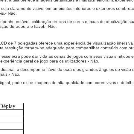
, a tela oferece imagens detalhadas e nítidas.melhorar a experiência
rã seja claramente visível em ambientes interiores e exteriores som
is.
- Não.
mpenho estável, calibração precisa de cores e taxas de atualização s
ação duradoura e fiável.
- Não.
S LCD de 7 polegadas oferece uma experiência de visualização imersiva pa
 alta resolução tornam-no adequado para compartilhar conteúdo com ou
, esse ecrã pode dar vida às cenas de jogos com seus visuais nítidos
xperiência geral de jogo para os utilizadores.
- Não.
ndustrial, o desempenho fiável do ecrã e os grandes ângulos de visão s
nais.
- Não.
gital, pode exibir imagens de alta qualidade com cores vivas e detal
 D
éplay