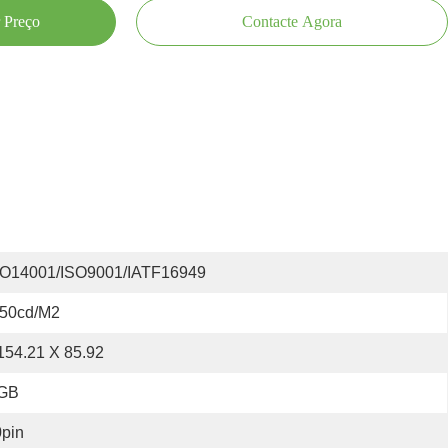
 Preço
Contacte Agora
SO14001/ISO9001/IATF16949
50cd/m2
154.21 X 85.92
GB
pin