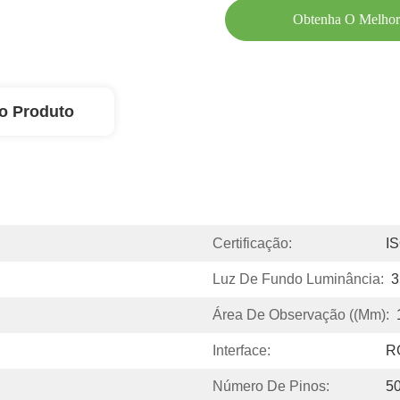
Obtenha O Melhor
o Produto
Certificação:
I
Luz De Fundo Luminância:
3
Área De Observação ((mm):
Interface:
R
Número De Pinos:
50