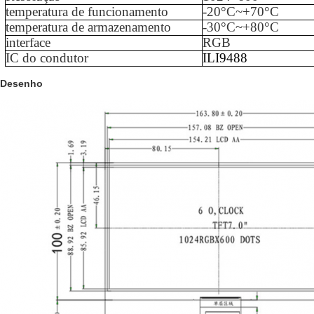
temperatura de funcionamento
-
20
°C~+
70
°C
temperatura de armazenamento
-
3
0°C~+
80
°C
interface
RGB
IC do condutor
ILI9488
Desenho