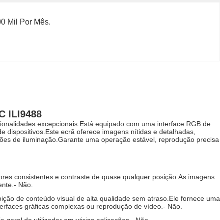
0 Mil Por Mês.
C ILI9488
cionalidades excepcionais.Está equipado com uma interface RGB de
 dispositivos.Este ecrã oferece imagens nítidas e detalhadas,
dições de iluminação.Garante uma operação estável, reprodução precisa
cores consistentes e contraste de quase qualquer posição.As imagens
ente.
- Não.
ibição de conteúdo visual de alta qualidade sem atraso.Ele fornece uma
terfaces gráficas complexas ou reprodução de vídeo.
- Não.