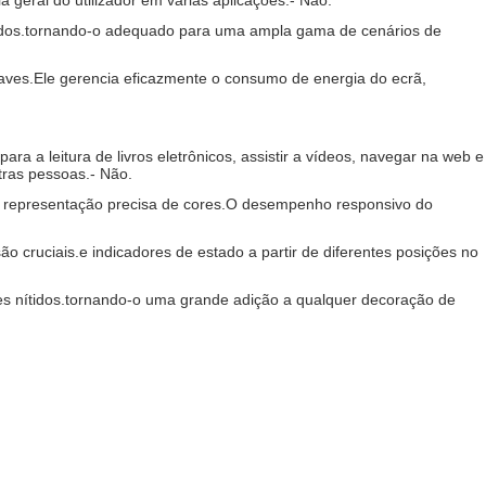
 geral do utilizador em várias aplicações.
- Não.
breados.tornando-o adequado para uma ampla gama de cenários de
uaves.Ele gerencia eficazmente o consumo de energia do ecrã,
ra a leitura de livros eletrônicos, assistir a vídeos, navegar na web e
tras pessoas.
- Não.
 e representação precisa de cores.O desempenho responsivo do
ão cruciais.e indicadores de estado a partir de diferentes posições no
hes nítidos.tornando-o uma grande adição a qualquer decoração de