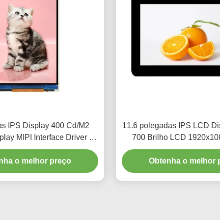
as IPS Display 400 Cd/M2
11.6 polegadas IPS LCD Di
lay MIPI Interface Driver IC
700 Brilho LCD 1920x10
ILI9806E
nha o melhor preço
Obtenha o melhor 