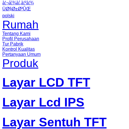
à¦¬à¦¾à¦‚à¦²à¦¾
ÙØ§Ø±Ø³ÛŒ
polski
Rumah
Tentang Kami
Profil Perusahaan
Tur Pabrik
Kontrol Kualitas
Pertanyaan Umum
Produk
Layar LCD TFT
Layar Lcd IPS
Layar Sentuh TFT