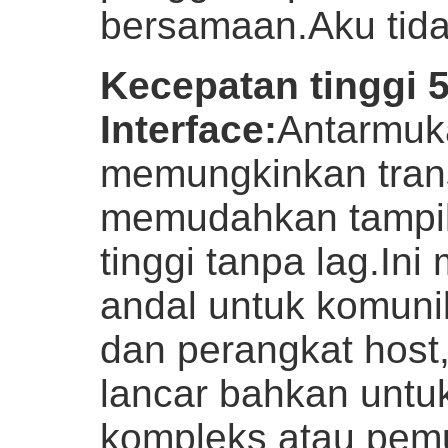
bersamaan.
Aku tida
Kecepatan tinggi 
Interface
:
Antarmuk
memungkinkan trans
memudahkan tampila
tinggi tanpa lag.In
andal untuk komuni
dan perangkat host
lancar bahkan untu
kompleks atau pemu