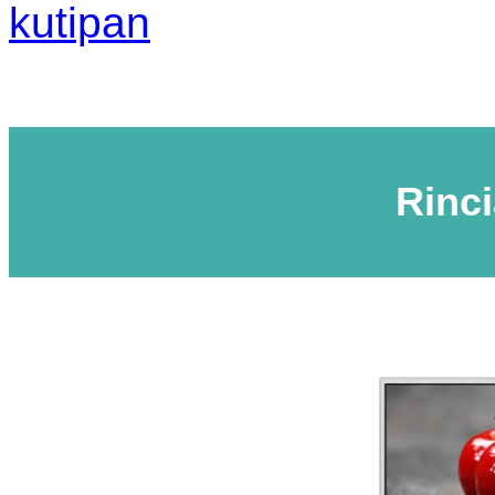
kutipan
Rinc