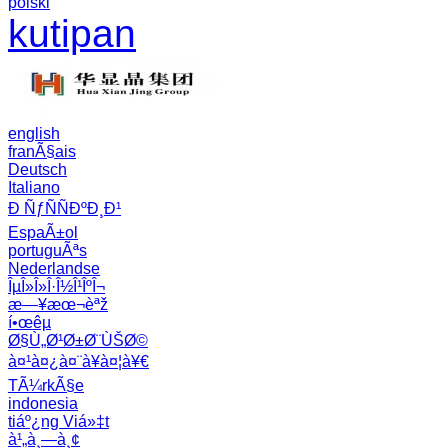
polski
kutipan
english
franÃ§ais
Deutsch
Italiano
Ð ÑƒÑÑÐºÐ¸Ð¹
EspaÃ±ol
portuguÃªs
Nederlandse
ÎµÎ»Î»Î·Î½Î¹ÎºÎ¬
æ—¥æœ¬èªž
í•œêµ­
Ø§Ù„Ø¹Ø±Ø¨ÙŠØ©
à¤¹à¤¿à¤¨à¥à¤¦à¥€
TÃ¼rkÃ§e
indonesia
tiáº¿ng Viá»‡t
à¹„à¸—à¸¢