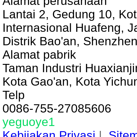
Alamat perusahaan
Lantai 2, Gedung 10, Ko
Internasional Huafeng, J
Distrik Bao'an, Shenzhe
Alamat pabrik
Taman Industri Huaxianji
Kota Gao'an, Kota Yichun
Telp
0086-755-27085606
yeguoye1
Kebijakan Privasi
|
Site