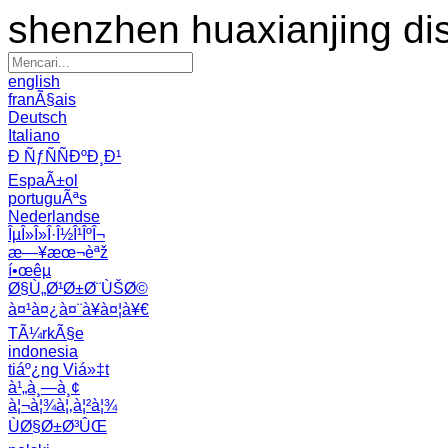
shenzhen huaxianjing di
english
franÃ§ais
Deutsch
Italiano
Ð ÑƒÑÑÐºÐ¸Ð¹
EspaÃ±ol
portuguÃªs
Nederlandse
ÎµÎ»Î»Î·Î½Î¹ÎºÎ¬
æ—¥æœ¬èªž
í•œêµ­
Ø§Ù„Ø¹Ø±Ø¨ÙŠØ©
à¤¹à¤¿à¤¨à¥à¤¦à¥€
TÃ¼rkÃ§e
indonesia
tiáº¿ng Viá»‡t
à¹„à¸—à¸¢
à¦¬à¦¾à¦‚à¦²à¦¾
ÙØ§Ø±Ø³ÛŒ